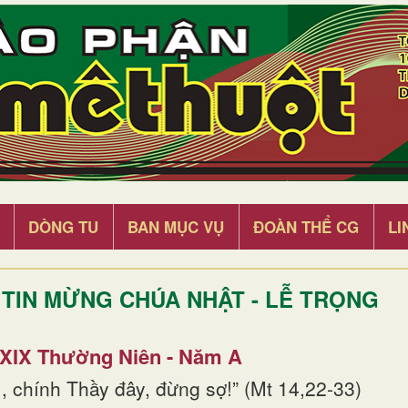
DÒNG TU
BAN MỤC VỤ
ĐOÀN THỂ CG
LI
TIN MỪNG CHÚA NHẬT - LỄ TRỌNG
 XIX Thường Niên - Năm A
, chính Thầy đây, đừng sợ!” (Mt 14,22-33)