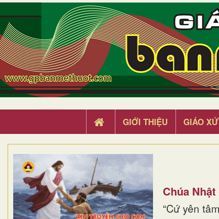
GIỚI THIỆU
GIÁO XỨ
Chúa Nhật
“Cứ yên tâm