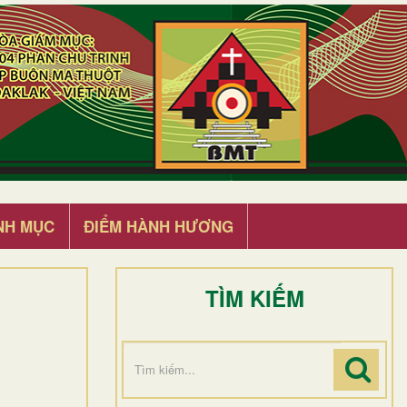
NH MỤC
ĐIỂM HÀNH HƯƠNG
TÌM KIẾM