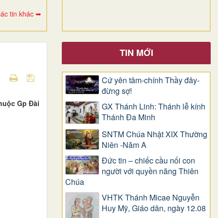
ác tin khác ➥
TIN MỚI
Cứ yên tâm-chính Thầy đây-
đừng sợ!
huộc Gp Đài
GX Thánh Linh: Thánh lễ kính
Thánh Đa Minh
SNTM Chúa Nhật XIX Thường
Niên -Năm A
Đức tin – chiếc cầu nối con
người với quyền năng Thiên
Chúa
VHTK Thánh Micae Nguyễn
Huy Mỹ, Giáo dân, ngày 12.08