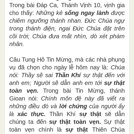
Trong bài Đáp Ca, Thánh Vịnh 10, vịnh gia
cho thấy:
Những kẻ
sống ngay lành
được
chiêm ngưỡng thánh nhan. Đức Chúa ngự
trong thánh điện, ngai Đức Chúa đặt trên
cõi trời; Chúa đưa mắt nhìn, dò xét phàm
nhân.
Câu Tung Hô Tin Mừng, mà các nhà phụng
vụ đã chọn cho ngày lễ hôm nay là:
Chúa
nói: Thầy sẽ sai
Thần Khí
sự thật đến với
anh em; Người sẽ dẫn anh em tới
sự thật
toàn vẹn.
Trong bài Tin Mừng, thánh
Gioan nói:
Chính môn đệ này đã viết ra
những điều đó và
lời chứng
của người ấy
là
xác thực.
Thần Khí
sự thật
sẽ dẫn
chúng ta đến
sự thật toàn vẹn.
Sự thật
toàn vẹn chính là
sự thật
Thiên Chúa