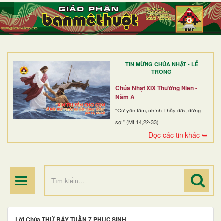
TRANG NHẤT
GIỚI THIỆU
GIÁO XỨ
TIN MỪNG CHÚA NHẬT - LỄ
DÒNG TU
TRỌNG
BAN MỤC VỤ
Chúa Nhật XIX Thường Niên -
Năm A
ĐOÀN THỂ CG
“Cứ yên tâm, chính Thầy đây, đừng
sợ!” (Mt 14,22-33)
LINH MỤC
Đọc các tin khác ➥
ĐIỂM HÀNH HƯƠNG
Lời Chúa THỨ BẢY TUẦN 7 PHỤC SINH