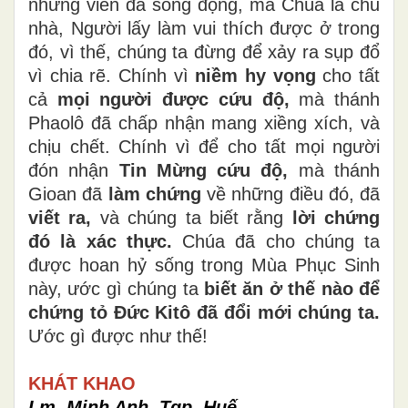
những viên đá sống động, mà Chúa là chủ
nhà, Người lấy làm vui thích được ở trong
đó, vì thế, chúng ta đừng để xảy ra sụp đổ
vì chia rẽ. Chính vì
niềm hy vọng
cho tất
cả
mọi
người được cứu độ,
mà thánh
Phaolô đã chấp nhận mang xiềng xích, và
chịu chết. Chính vì để cho tất mọi người
đón nhận
Tin Mừng cứu độ,
mà thánh
Gioan đã
làm chứng
về những điều đó, đã
viết ra,
và chúng ta biết rằng
lời chứng
đó là xác thực.
Chúa đã cho chúng ta
được hoan hỷ sống trong Mùa Phục Sinh
này, ước gì chúng ta
biết ăn ở thế nào để
chứng tỏ Đức Kitô đã đổi mới chúng ta.
Ước gì được như thế!
KHÁT KHAO
Lm. Minh Anh, Tgp. Huế