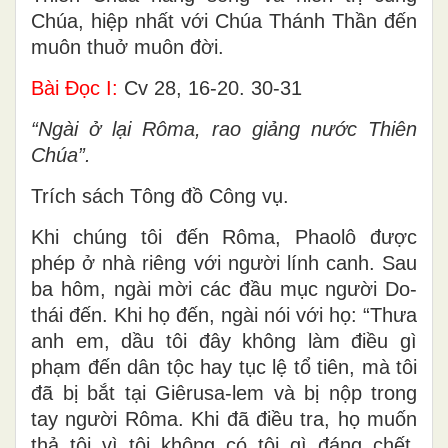
Chúa, hiệp nhất với Chúa Thánh Thần đến
muôn thuở muôn đời.
Bài Ðọc I:
Cv 28, 16-20. 30-31
“Ngài ở lại Rôma, rao giảng nước Thiên
Chúa”.
Trích sách Tông đồ Công vụ.
Khi chúng tôi đến Rôma, Phaolô được
phép ở nhà riêng với người lính canh. Sau
ba hôm, ngài mời các đầu mục người Do-
thái đến. Khi họ đến, ngài nói với họ: “Thưa
anh em, dầu tôi đây không làm điều gì
phạm đến dân tộc hay tục lệ tổ tiên, mà tôi
đã bị bắt tại Giêrusa-lem và bị nộp trong
tay người Rôma. Khi đã điều tra, họ muốn
thả tôi vì tôi không có tội gì đáng chết.