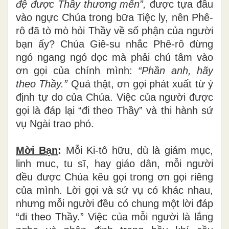
đệ được Thầy thương mến”,
được tựa đầu
vào ngực Chúa trong bữa Tiệc ly, nên Phê-
rô đã tò mò hỏi Thầy về số phận của người
bạn ấy? Chúa Giê-su nhắc Phê-rô đừng
ngó ngang ngó dọc mà phải chú tâm vào
ơn gọi của chính mình:
“Phần anh, hãy
theo Thầy.”
Quả thật, ơn gọi phát xuất từ ý
định tự do của Chúa. Việc của người được
gọi là đáp lại “đi theo Thầy” và thi hành sứ
vụ Ngài trao phó.
Mời Bạn
:
Mỗi Ki-tô hữu, dù là giám mục,
linh muc, tu sĩ, hay giáo dân, mỗi người
đều được Chúa kêu gọi trong ơn gọi riêng
của mình. Lời gọi và sứ vụ có khác nhau,
nhưng mỗi người đều có chung một lời đáp
“đi theo Thầy.” Việc của mỗi người là lắng