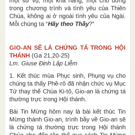
một sứ vụ, một khả năng, một chỗ đứng
trong chương trình và tình yêu của Thiên
Chúa, không ai ở ngoài tình yêu của Ngài.
Mỗi chúng ta “
Hãy theo Thầy
?”
GIO-AN SẼ LÀ CHỨNG TÁ TRONG HỘI
THÁNH
(Ga 21,20-25)
Lm. Giuse Đinh Lập Liễm
1. Kết thúc mùa Phục sinh, Phụng vụ cho
chúng ta thấy Phê-rô đã nhận chức vụ Mục
Tử thay thế Chúa Ki-tô, Gio-an là chứng tá
thường trực trong Hội thánh.
Bài Tin Mừng hôm nay là bài kết thúc Tin
Mừng thánh Gio-an, trình bầy về Gio-an sẽ
là chứng tá thường trực trong Hội thánh
Chúa cho đến tận thế qua sách Tin Mừng