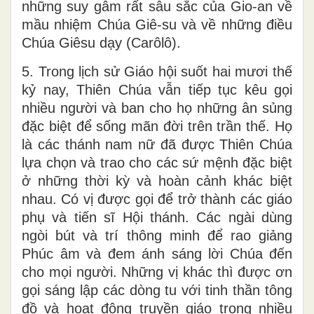
những suy gẫm rất sâu sắc của Gio-an về
mầu nhiệm Chúa Giê-su và về những điều
Chúa Giêsu dạy (Carôlô).
5. Trong lịch sử Giáo hội suốt hai mươi thế
kỷ nay, Thiên Chúa vẫn tiếp tục kêu gọi
nhiều người và ban cho họ những ân sủng
đặc biệt để sống mãn đời trên trần thế. Họ
là các thánh nam nữ đã được Thiên Chúa
lựa chọn và trao cho các sứ mệnh đặc biệt
ở những thời kỳ và hoàn cảnh khác biệt
nhau. Có vị được gọi để trở thành các giáo
phụ và tiến sĩ Hội thánh. Các ngài dùng
ngòi bút và trí thông minh để rao giảng
Phúc âm và đem ánh sáng lời Chúa đến
cho mọi người. Những vị khác thì được ơn
gọi sáng lập các dòng tu với tinh thần tông
đồ và hoạt động truyền giáo trong nhiều