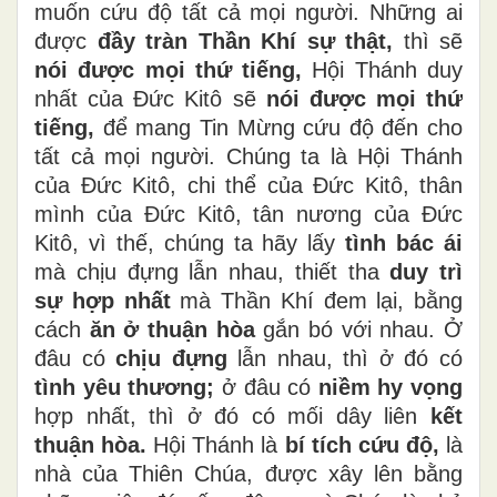
muốn cứu độ tất cả mọi người. Những ai
được
đầy tràn Thần Khí sự thật,
thì sẽ
nói được mọi thứ tiếng,
Hội Thánh duy
nhất của Đức Kitô sẽ
nói được mọi thứ
tiếng,
để mang Tin Mừng cứu độ đến cho
tất cả mọi người. Chúng ta là Hội Thánh
của Đức Kitô, chi thể của Đức Kitô, thân
mình của Đức Kitô, tân nương của Đức
Kitô, vì thế, chúng ta hãy lấy
tình
bác ái
mà chịu đựng lẫn nhau, thiết tha
duy trì
sự hợp nhất
mà Thần Khí đem lại, bằng
cách
ăn ở thuận hòa
gắn bó với nhau. Ở
đâu có
chịu đựng
lẫn nhau, thì ở đó có
tình yêu thương;
ở đâu có
niềm hy vọng
hợp nhất, thì ở đó có mối dây liên
kết
thuận hòa.
Hội Thánh là
bí tích cứu độ,
là
nhà của Thiên Chúa, được xây lên bằng