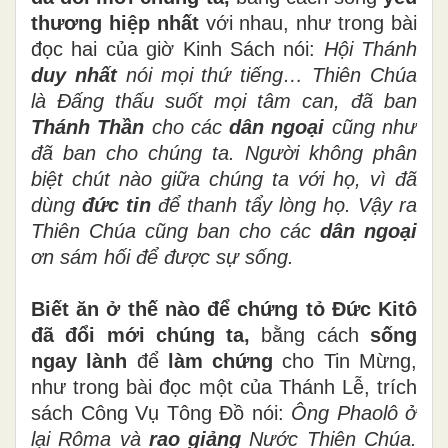
thương hiệp nhất
với nhau, như trong bài
đọc hai của giờ Kinh Sách nói:
Hội Thánh
duy nhất
nói mọi thứ tiếng… Thiên Chúa
là Đấng thấu suốt mọi tâm can, đã ban
Thánh Thần
cho các
dân ngoại
cũng như
đã ban cho chúng ta. Người không phân
biệt chút nào giữa chúng ta với họ, vì đã
dùng
đức tin
để thanh tẩy lòng họ. Vậy ra
Thiên Chúa cũng ban cho các
dân ngoại
ơn sám hối để được sự sống.
Biết ăn ở thế nào để chứng tỏ Đức Kitô
đã đổi mới chúng ta,
bằng cách
sống
ngay lành
để
làm chứng
cho Tin Mừng,
như trong bài đọc một của Thánh Lễ, trích
sách Công Vụ Tông Đồ nói:
Ông Phaolô ở
lại Rôma và
rao giảng
Nước Thiên Chúa.