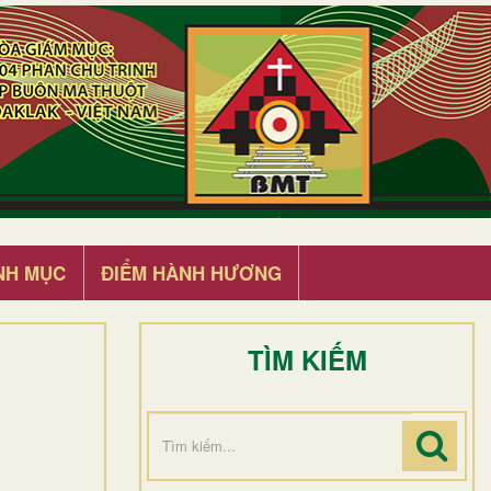
NH MỤC
ĐIỂM HÀNH HƯƠNG
TÌM KIẾM