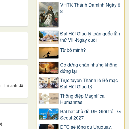
VHTK Thánh Đaminh Ngày 8.
8
Đại Hội Giáo lý toàn quốc lần
thứ VII -Ngày cuối
Từ bỏ mình?
Có dừng chân nhưng không
đứng lại
Trực tuyến Thánh lễ Bế mạc
h, thì anh đã
Đại Hội Giáo Lý
Thông điệp Magnifica
Humanitas
Bài hát chủ đề ĐH Giới trẻ TG
Seoul 2027
3)
ĐTC sẽ tông du Uruguay,