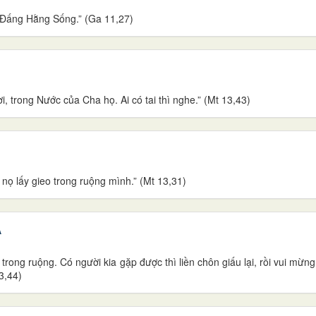
, Đấng Hằng Sống.” (Ga 11,27)
i, trong Nước của Cha họ. Ai có tai thì nghe.” (Mt 13,43)
nọ lấy gieo trong ruộng mình.” (Mt 13,31)
A
ong ruộng. Có người kia gặp được thì liền chôn giấu lại, rồi vui mừng 
3,44)