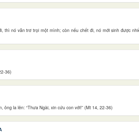
, thì nó vẫn trơ trọi một mình; còn nếu chết đi, nó mới sinh được nhi
22-36)
, ông la lên: “Thưa Ngài, xin cứu con với!” (Mt 14, 22-36)
A