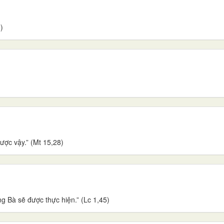
)
ược vậy.” (Mt 15,28)
ng Bà sẽ được thực hiện.” (Lc 1,45)