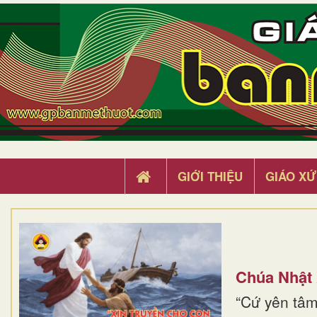
GIỚI THIỆU
GIÁO XỨ
Chúa Nhật
“Cứ yên tâm