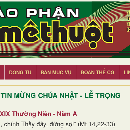
DÒNG TU
BAN MỤC VỤ
ĐOÀN THỂ CG
LI
TIN MỪNG CHÚA NHẬT - LỄ TRỌNG
 XIX Thường Niên - Năm A
, chính Thầy đây, đừng sợ!” (Mt 14,22-33)