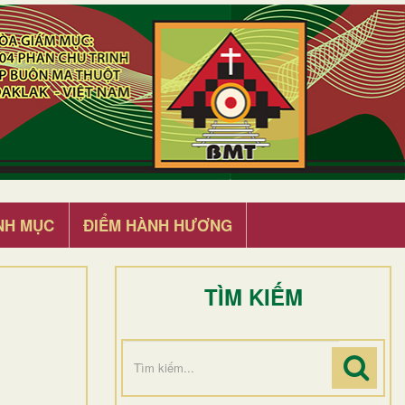
NH MỤC
ĐIỂM HÀNH HƯƠNG
TÌM KIẾM