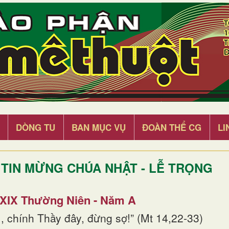
DÒNG TU
BAN MỤC VỤ
ĐOÀN THỂ CG
LI
TIN MỪNG CHÚA NHẬT - LỄ TRỌNG
 XIX Thường Niên - Năm A
, chính Thầy đây, đừng sợ!” (Mt 14,22-33)