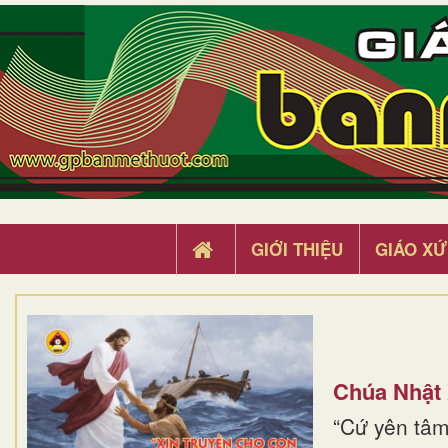
GIỚI THIỆU
GIÁO XỨ
Chúa Nhật
“Cứ yên tâm