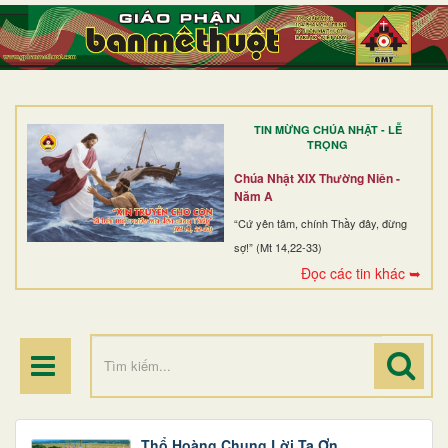
TRANG NHẤT
GIỚI THIỆU
GIÁO XỨ
TIN MỪNG CHÚA NHẬT - LỄ
DÒNG TU
TRỌNG
BAN MỤC VỤ
Chúa Nhật XIX Thường Niên -
Năm A
ĐOÀN THỂ CG
“Cứ yên tâm, chính Thầy đây, đừng
sợ!” (Mt 14,22-33)
LINH MỤC
Đọc các tin khác ➥
ĐIỂM HÀNH HƯƠNG
Thổ Hoàng Chung Lời Tạ Ơn