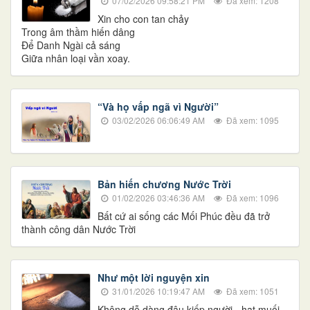
07/02/2026 09:58:21 PM
Đã xem: 1208
Xin cho con tan chảy
Trong âm thầm hiến dâng
Để Danh Ngài cả sáng
Giữa nhân loại vần xoay.
“Và họ vấp ngã vì Người”
03/02/2026 06:06:49 AM
Đã xem: 1095
Bản hiến chương Nước Trời
01/02/2026 03:46:36 AM
Đã xem: 1096
Bất cứ ai sống các Mối Phúc đều đã trở
thành công dân Nước Trời
Như một lời nguyện xin
31/01/2026 10:19:47 AM
Đã xem: 1051
Không dễ dàng đâu kiếp người - hạt muối