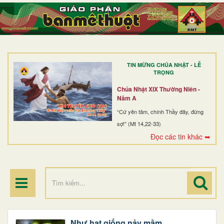
TRANG NHẤT
GIỚI THIỆU
GIÁO XỨ
TIN MỪNG CHÚA NHẬT - LỄ
DÒNG TU
TRỌNG
BAN MỤC VỤ
Chúa Nhật XIX Thường Niên -
Năm A
ĐOÀN THỂ CG
“Cứ yên tâm, chính Thầy đây, đừng
sợ!” (Mt 14,22-33)
LINH MỤC
Đọc các tin khác ➥
ĐIỂM HÀNH HƯƠNG
Như hạt giống nảy mầm.