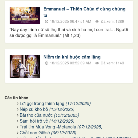
Emmanuel – Thiên Chúa ở cùng chúng
ta
19/12/2025 06:47:51 AM
Đã xem: 1289
“Này đây trinh nữ sẽ thụ thai và sinh hạ một con trai… Người
sẽ được gọi là Emmanuel.” (Mt 1,23)
Niềm tin khi buộc câm lặng
18/12/2025 03:52:39 AM
Đã xem: 1143
Các tin khác
Lời gọi trong thinh lặng
(17/12/2025)
Nếp cũ khó bỏ
(15/12/2025)
Bài thơ của nước
(15/12/2025)
Sám hối trở về
(14/12/2025)
Trái tim Mùa Vọng -Metanoia
(07/12/2025)
Chồi non Giêsê
(06/12/2025)