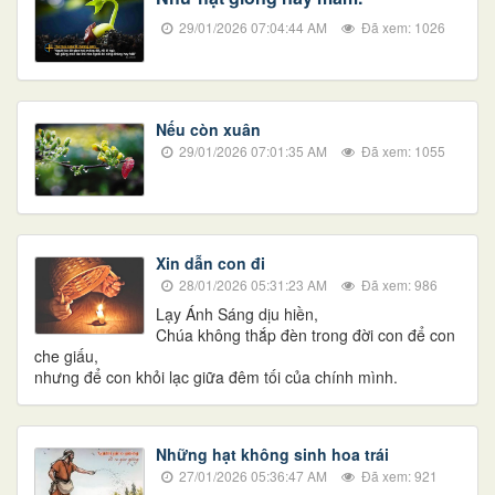
29/01/2026 07:04:44 AM
Đã xem: 1026
Nếu còn xuân
29/01/2026 07:01:35 AM
Đã xem: 1055
Xin dẫn con đi
28/01/2026 05:31:23 AM
Đã xem: 986
Lạy Ánh Sáng dịu hiền,
Chúa không thắp đèn trong đời con để con
che giấu,
nhưng để con khỏi lạc giữa đêm tối của chính mình.
Những hạt không sinh hoa trái
27/01/2026 05:36:47 AM
Đã xem: 921