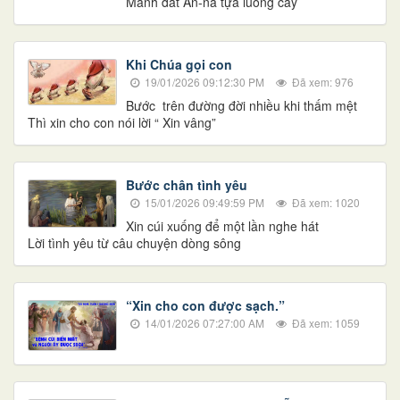
Mảnh đất An-na tựa luống cày
Khi Chúa gọi con
19/01/2026 09:12:30 PM
Đã xem: 976
Bước trên đường đời nhiều khi thấm mệt
Thì xin cho con nói lời “ Xin vâng”
Bước chân tình yêu
15/01/2026 09:49:59 PM
Đã xem: 1020
Xin cúi xuống để một lần nghe hát
Lời tình yêu từ câu chuyện dòng sông
“Xin cho con được sạch.”
14/01/2026 07:27:00 AM
Đã xem: 1059