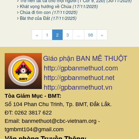
Trở nên tất cả cho mọi người (1 Cor 9, 22b)
(30/11/2025)
Khát vọng hướng về Chúa
(17/11/2025)
Chúa đi tìm con
(17/11/2025)
Bài thơ của Đất
(17/11/2025)
«
1
2
3
...
98
»
Giáo phận BAN MÊ THUỘT
http://gpbanmethuot.com
http://gpbanmethuot.net
http://gpbanmethuot.vn
Tòa Giám Mục - BMT:
Số 104 Phan Chu Trinh, Tp. BMT, Đắk Lắk.
ĐT: 0262 3817 622
Email: banmethuot@cbc-vietnam.org -
tgmbmt104@gmail.com
Văn phòng Truyền Thông: