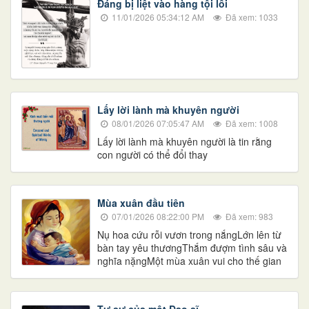
Đáng bị liệt vào hàng tội lỗi
11/01/2026 05:34:12 AM
Đã xem: 1033
Lấy lời lành mà khuyên người
08/01/2026 07:05:47 AM
Đã xem: 1008
Lấy lời lành mà khuyên người là tin rằng
con người có thể đổi thay
Mùa xuân đầu tiên
07/01/2026 08:22:00 PM
Đã xem: 983
Nụ hoa cứu rỗi vươn trong nắngLớn lên từ
bàn tay yêu thươngThắm đượm tình sâu và
nghĩa nặngMột mùa xuân vui cho thế gian