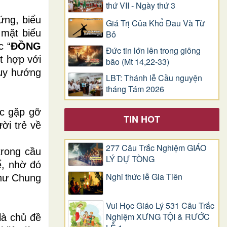
thứ VII - Ngày thứ 3
xứng, biểu
Giá Trị Của Khổ Ðau Và Từ
 mặt biểu
Bỏ
c “
ĐỒNG
Đức tin lớn lên trong giông
ết hợp với
bão (Mt 14,22-33)
quy hướng
LBT: Thánh lễ Cầu nguyện
tháng Tám 2026
ộc gặp gỡ
TIN HOT
ời trẻ về
277 Câu Trắc Nghiệm GIÁO
trong cầu
LÝ DỰ TÒNG
ể, nhờ đó
Nghi thức lễ Gia Tiên
hư Chung
Vui Học Giáo Lý 531 Câu Trắc
Nghiệm XƯNG TỘI & RƯỚC
là chủ đề