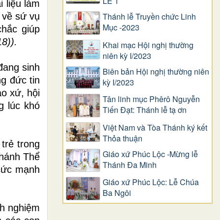
LỄ 1
 liệu làm
 về sứ vụ
Thánh lễ Truyền chức Linh
Mục -2023
hắc giúp
8)).
Khai mạc Hội nghị thường
niên kỳ I/2023
đang sinh
Biên bản Hội nghị thường niên
g đức tin
kỳ I/2023
o xứ, hội
Tân linh mục Phêrô Nguyễn
g lúc khó
Tiến Đạt: Thánh lễ tạ ơn
Việt Nam và Tòa Thánh ký kết
Thỏa thuận
trẻ trong
Giáo xứ Phúc Lộc -Mừng lễ
Thánh Thể
Thánh Đa Minh
 sức mạnh
Giáo xứ Phúc Lộc: Lễ Chúa
Ba Ngôi
nh nghiệm