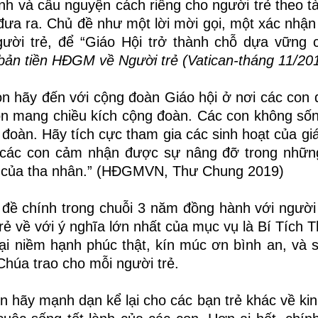
à cầu nguyện cách riêng cho người trẻ theo tài
ưa ra. Chủ đề như một lời mời gọi, một xác nhận
ời trẻ, để “Giáo Hội trở thành chỗ dựa vững c
bản tiền HĐGM về Người trẻ (Vatican-tháng 11/201
n hãy đến với cộng đoàn Giáo hội ở nơi các con 
luôn mang chiều kích cộng đoàn. Các con không sốn
oàn. Hãy tích cực tham gia các sinh hoạt của giá
 các con cảm nhận được sự nâng đỡ trong nhữn
u của tha nhân.” (HĐGMVN,
Thư Chung 2019)
đề chính trong chuỗi 3 năm đồng hành với người 
rẻ về với ý nghĩa lớn nhất của mục vụ là Bí Tích 
lại niềm hạnh phúc thật, kín múc ơn bình an, và
húa trao cho mỗi người trẻ.
 hãy mạnh dạn kể lại cho các bạn trẻ khác về ki