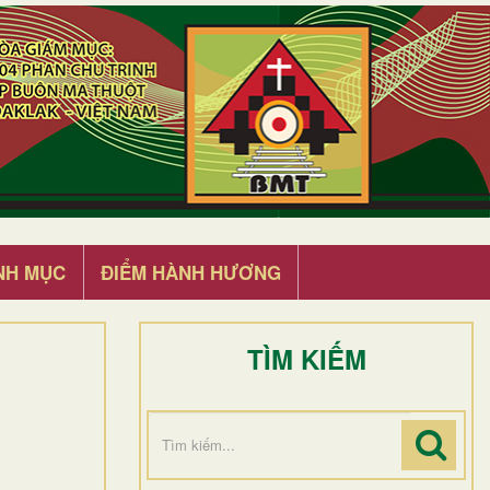
NH MỤC
ĐIỂM HÀNH HƯƠNG
TÌM KIẾM