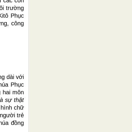
h các con
ôi trường
itô Phục
ợng, công
g dài với
Chúa Phục
g hai môn
à sự thật
 hình chữ
người trẻ
húa đồng