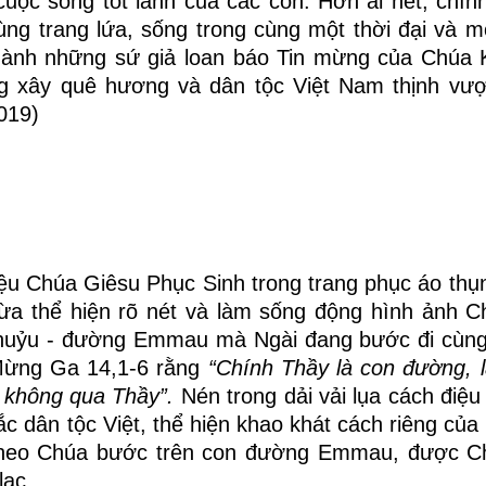
cuộc sống tốt lành của các con. Hơn ai hết, chín
ùng trang lứa, sống trong cùng một thời đại và m
hành những sứ giả loan báo Tin
m
ừng của Chúa K
ng xây quê hương và dân tộc Việt Nam thịnh vư
019)
ệu Chúa Giêsu Phục Sinh trong trang phục áo thụn
vừa thể hiện rõ nét và làm sống động hình ảnh 
khuỷu - đường Emmau mà Ngài đang bước đi cùn
 Mừng Ga 14,1-6 rằng
“Chính Thầy là con đường, l
à không qua Thầy”.
Nén trong dải vải lụa cách điệu
c dân tộc Việt, thể hiện khao khát cách riêng của 
g theo Chúa bước trên con đường Emmau, được C
lạc.