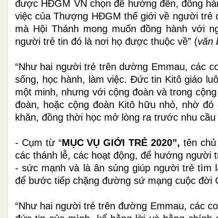
được HĐGM VN chọn để hướng đến, đồng hành v
việc của Thượng HĐGM thế giới về người trẻ đ
mà Hội Thánh mong muốn đồng hành với ngư
người trẻ tin đó là nơi họ được thuộc về” (
văn 
“Như hai người trẻ trên dường Emmau, các co
sống, học hành, làm việc. Đức tin Kitô giáo 
một minh,
nhưng với cộng đoàn và trong cộng đ
đoàn, hoặc cộng đoàn Kitô hữu nhỏ, nhờ đó
khăn, đồng thời học mở lòng ra trước nhu cầ
- Cụm từ “
MỤC VỤ GIỚI TRẺ 2020”,
tên chủ 
các thánh lễ, các hoạt động, để hướng người t
- sức mạnh và là ân sủng giúp người trẻ tìm 
để bước tiếp chặng đường sứ mạng cuộc đời C
“
Như hai người trẻ trên đường Emmau, các con