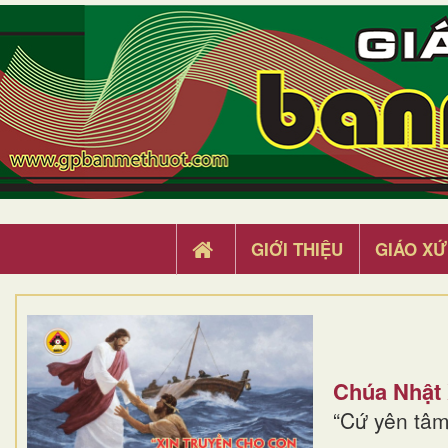
GIỚI THIỆU
GIÁO XỨ
Chúa Nhật
“Cứ yên tâm