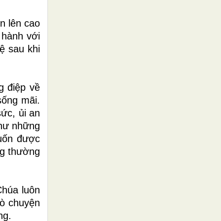
n lên cao
 hành với
ệ sau khi
g điệp về
sống mãi.
ức, ủi an
như những
muốn được
ng thường
Chúa luôn
rò chuyện
ng.