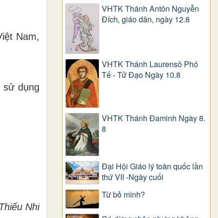
VHTK Thánh Antôn Nguyễn
Ðích, giáo dân, ngày 12.8
Việt Nam,
VHTK Thánh Laurensô Phó
Tế - Tử Đạo Ngày 10.8
u sử dụng
VHTK Thánh Đaminh Ngày 8.
8
Đại Hội Giáo lý toàn quốc lần
thứ VII -Ngày cuối
Từ bỏ mình?
Thiếu Nhi