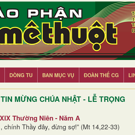
DÒNG TU
BAN MỤC VỤ
ĐOÀN THỂ CG
LI
TIN MỪNG CHÚA NHẬT - LỄ TRỌNG
 XIX Thường Niên - Năm A
, chính Thầy đây, đừng sợ!” (Mt 14,22-33)