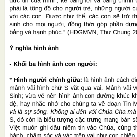
đức tin của mình, kể bằng lời và bằng chính 
phải là tông đồ cho người trẻ, những người c
với các con. Được như thế, các con sẽ trở t
s
inh cho mọi người, đồng thời góp phần dự
bằng và hạnh phúc.”
(HĐGMVN,
Thư Chung 2
Ý nghĩa hình ảnh
- Khối ba hình ảnh con người:
*
Hình người chính giữa:
là hình ảnh cách đi
mảnh vải hình chữ S vắt qua vai. Mảnh vải 
Sinh; vừa vẽ nên hình ảnh con đường khúc 
đệ, hay nhắc nhớ cho chúng ta về đoạn Tin
và là sự sống. Không ai đến với Chúa Cha m
S, đó còn là biểu tượng đặc trưng mang bản sắ
Việt muốn ghi dấu niềm tin vào Chúa, cùn
hành, chăm sóc và vác trên vai như con chiên 