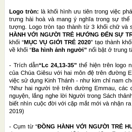
Logo tròn:
là khối hình ưu tiên trong việc phá
trưng hài hoà và mang ý nghĩa trong sự thể 
tượng. Logo tròn tạo thành từ 3 khối chữ và số
HÀNH VỚI NGƯỜI TRẺ HƯỚNG ĐẾN SỰ TRƯ
khối “
MỤC VỤ GIỚI TRẺ 2020
” tạo thành kh
về khối “
Ba hình ảnh người”
nổi bật ở trung 
- Trích dẫn
“Lc 24,13-35”
thể hiện trên logo
của Chúa Giêsu với hai môn đệ trên đường E
việc sử dụng Kinh Thánh - như kim chỉ nam ch
“Như hai người trẻ trên dường Emmau, các 
nguyện, lắng nghe lời Người trong Sách
t
hảnh
biết nhìn cuộc đời với cặp mắt mới và nhận 
2019)
- Cụm từ “
ĐỒNG HÀNH VỚI NGƯỜI TRẺ H