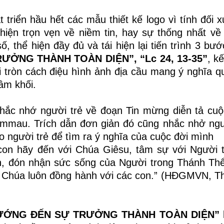
t triển hầu hết các mẫu thiết kế logo vì tính đối 
hiện trọn vẹn về niềm tin, hay sự thống nhất về
, thể hiện đầy đủ và tái hiện lại tiến trình 3 bướ
ỞNG THÀNH TOÀN DIỆN”, “Lc 24, 13-35”
, k
ối tròn cách điệu hình ảnh địa cầu mang ý nghĩa 
tâm khối.
 nhắc nhớ người trẻ về đoạn Tin mừng diễn tả cu
mmau. Trích dẫn đơn giản đó cũng nhắc nhở ngư
o người trẻ để tìm ra ý nghĩa của cuộc đời mình
con hãy đến với Chúa Giêsu, tâm sự với Người 
, đón nhận sức sống của Người trong Thánh Th
ra Chúa luôn đồng hành với các con.” (HĐGMVN,
T
ƯỚNG ĐẾN SỰ TRƯỞNG THÀNH TOÀN DIỆN”