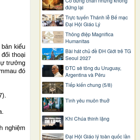
Có dừng chân nhưng không
đứng lại
Trực tuyến Thánh lễ Bế mạc
Đại Hội Giáo Lý
Thông điệp Magnifica
Humanitas
 bản kiểu
Bài hát chủ đề ĐH Giới trẻ TG
đối thoại
Seoul 2027
sự trưởng
ĐTC sẽ tông du Uruguay,
 Emmau đó
Argentina và Pêru
Tiếp kiến chung (5/8)
7).
Tình yêu muôn thuở
a.
Khi Chúa thinh lặng
nh nghiệm
Đại Hội Giáo lý toàn quốc lần