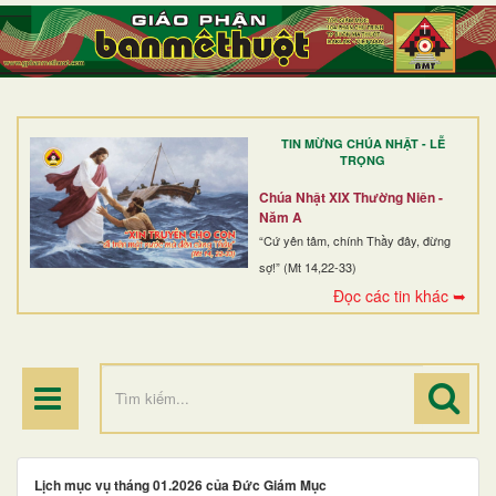
TRANG NHẤT
GIỚI THIỆU
GIÁO XỨ
TIN MỪNG CHÚA NHẬT - LỄ
DÒNG TU
TRỌNG
BAN MỤC VỤ
Chúa Nhật XIX Thường Niên -
Năm A
ĐOÀN THỂ CG
“Cứ yên tâm, chính Thầy đây, đừng
sợ!” (Mt 14,22-33)
LINH MỤC
Đọc các tin khác ➥
ĐIỂM HÀNH HƯƠNG
Lịch mục vụ tháng 01.2026 của Đức Giám Mục