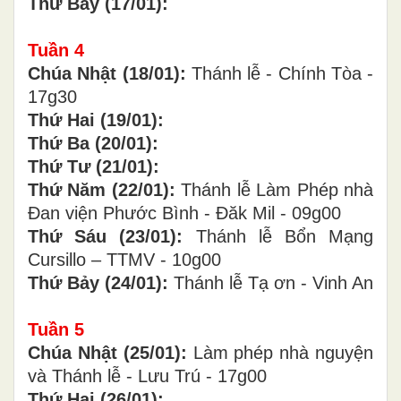
Thứ Bảy (17/01):
Tuần
4
Chúa Nhật (18/01):
Thánh lễ - Chính Tòa -
17g30
Thứ Hai (19/01):
Thứ Ba (20/01):
Thứ Tư (21/01):
Thứ Năm (22/01):
Thánh lễ Làm Phép nhà
Đan viện Phước Bình - Đăk Mil - 09g00
Thứ Sáu (23/01):
Thánh lễ Bổn Mạng
Cursillo – TTMV - 10g00
Thứ Bảy (24/01):
Thánh lễ Tạ ơn - Vinh An
Tuần
5
Chúa Nhật (25/01):
Làm phép nhà nguyện
và Thánh
l
ễ
- Lưu Trú - 17g00
Thứ Hai (26/01):