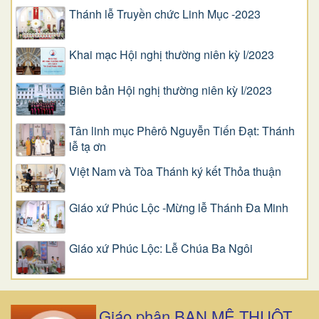
Thánh lễ Truyền chức Linh Mục -2023
Khai mạc Hội nghị thường niên kỳ I/2023
Biên bản Hội nghị thường niên kỳ I/2023
Tân linh mục Phêrô Nguyễn Tiến Đạt: Thánh
lễ tạ ơn
Việt Nam và Tòa Thánh ký kết Thỏa thuận
Giáo xứ Phúc Lộc -Mừng lễ Thánh Đa Minh
Giáo xứ Phúc Lộc: Lễ Chúa Ba Ngôi
Giáo phận BAN MÊ THUỘT