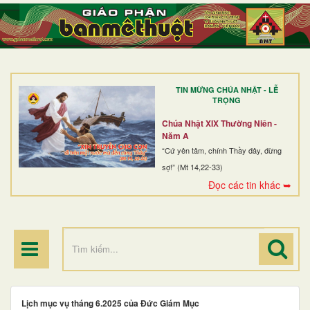
TRANG NHẤT
GIỚI THIỆU
GIÁO XỨ
TIN MỪNG CHÚA NHẬT - LỄ
DÒNG TU
TRỌNG
BAN MỤC VỤ
Chúa Nhật XIX Thường Niên -
Năm A
ĐOÀN THỂ CG
“Cứ yên tâm, chính Thầy đây, đừng
sợ!” (Mt 14,22-33)
LINH MỤC
Đọc các tin khác ➥
ĐIỂM HÀNH HƯƠNG
Lịch mục vụ tháng 6.2025 của Đức Giám Mục