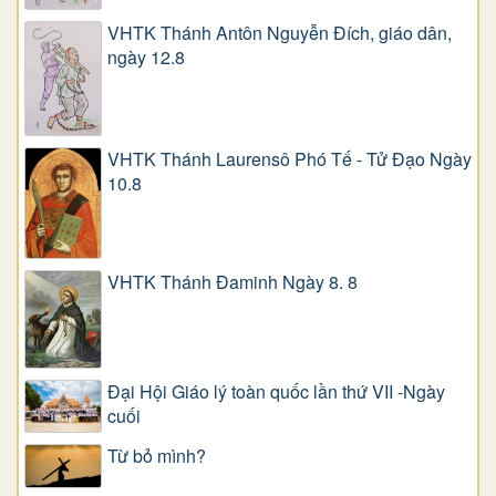
VHTK Thánh Antôn Nguyễn Ðích, giáo dân,
ngày 12.8
VHTK Thánh Laurensô Phó Tế - Tử Đạo Ngày
10.8
VHTK Thánh Đaminh Ngày 8. 8
Đại Hội Giáo lý toàn quốc lần thứ VII -Ngày
cuối
Từ bỏ mình?