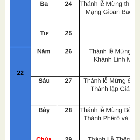
Ba
24
Thánh lễ Mừng thánh
Mạng Gioan Baotixi
Tư
25
Năm
26
Thánh lễ Mừng K
Khánh Linh Mục
22
Sáu
27
Thánh lễ Mừng 60 
Thành lập Giáo x
Bảy
28
Thánh lễ Mừng Bổn 
Thánh Phêrô và Pha
Chúa
29
Thánh Lễ Thêm S