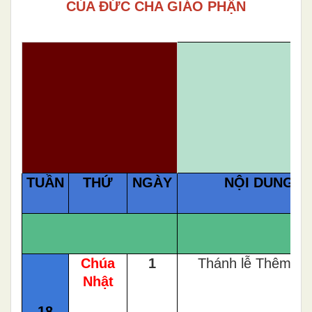
CỦA ĐỨC CHA GIÁO PHẬN
TUẦN
THỨ
NGÀY
NỘI DUNG
Chúa
1
Thánh lễ Thêm S
Nhật
18