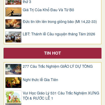
thứ 3
Giá Trị Của Khổ Ðau Và Từ Bỏ
Đức tin lớn lên trong giông bão (Mt 14,22-33)
LBT: Thánh lễ Cầu nguyện tháng Tám 2026
TIN HOT
277 Câu Trắc Nghiệm GIÁO LÝ DỰ TÒNG
Nghi thức lễ Gia Tiên
Vui Học Giáo Lý 531 Câu Trắc Nghiệm XƯNG
TỘI & RƯỚC LỄ 1