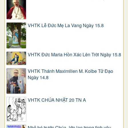
VHTK Lễ Đức Mẹ La Vang Ngày 15.8
VHTK Đức Maria Hồn Xác Lên Trời Ngày 15.8
VHTK Thánh Maximilien M. Kolbe Tử Đạo
Ngày 14.8
VHTK CHÚA NHẬT 20 TN A
Nhỏ bé trước Chúa- lớn lao trong tình yêu