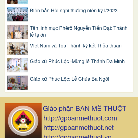
Biên bản Hội nghị thường niên kỳ I/2023
Tân linh mục Phêrô Nguyễn Tiến Đạt: Thánh
lễ tạ ơn
Việt Nam và Tòa Thánh ký kết Thỏa thuận
Giáo xứ Phúc Lộc -Mừng lễ Thánh Đa Minh
Giáo xứ Phúc Lộc: Lễ Chúa Ba Ngôi
Giáo phận BAN MÊ THUỘT
http://gpbanmethuot.com
http://gpbanmethuot.net
http://gpbanmethuot.vn