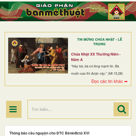
TRANG NHẤT
GIỚI THIỆU
GIÁO XỨ
TIN MỪNG CHÚA NHẬT - LỄ
DÒNG TU
TRỌNG
BAN MỤC VỤ
Chúa Nhật XX Thường Niên -
Năm A
ĐOÀN THỂ CG
“Này bà, bà có lòng mạnh tin. Bà
muốn sao thì được vậy.” (Mt 15,28)
LINH MỤC
Đọc các tin khác ➥
ĐIỂM HÀNH HƯƠNG
Thông báo cầu nguyện cho ĐTC Bênêđictô XVI