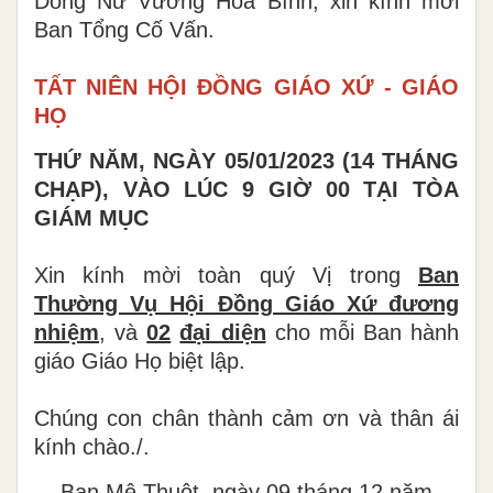
Dòng Nữ Vương Hòa Bình, xin kính mời
Ban Tổng Cố Vấn.
TẤT NIÊN HỘI ĐỒNG GIÁO XỨ - GIÁO
HỌ
THỨ NĂM, NGÀY 05/01/2023 (14 THÁNG
CHẠP), VÀO LÚC 9 GIỜ 00 TẠI TÒA
GIÁM MỤC
Xin kính mời toàn quý Vị trong
Ban
Thường Vụ Hội Đồng Giáo Xứ đương
nhiệm
, và
02
đại diện
cho mỗi Ban hành
giáo Giáo Họ biệt lập.
Chúng con chân thành cảm ơn và thân ái
kính chào./.
Ban Mê Thuột, ngày 09 tháng 12 năm