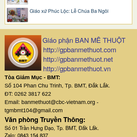
Giáo xứ Phúc Lộc: Lễ Chúa Ba Ngôi
Giáo phận BAN MÊ THUỘT
http://gpbanmethuot.com
http://gpbanmethuot.net
http://gpbanmethuot.vn
Tòa Giám Mục - BMT:
Số 104 Phan Chu Trinh, Tp. BMT, Đắk Lắk.
ĐT: 0262 3817 622
Email: banmethuot@cbc-vietnam.org -
tgmbmt104@gmail.com
Văn phòng Truyền Thông:
Số 01 Trần Hưng Đạo, Tp. BMT, Đắk Lắk.
Zalo: 0843 154 837