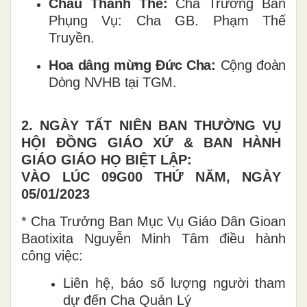
Chầu Thánh Thể:
Cha Trưởng Ban
Phụng Vụ: Cha GB. Phạm Thế
Truyền.
Hoa
dâng
mừng
Đức
Cha:
Cộng
đoàn
Dòng
NVHB
tại
TGM.
2. NGÀY TẤT NIÊN BAN THƯỜNG VỤ
HỘI ĐỒNG GIÁO XỨ & BAN HÀNH
GIÁO GIÁO HỌ BIỆT LẬP:
VÀO LÚC 09G00 THỨ NĂM, NGÀY
05/01/2023
* Cha Trưởng Ban Mục Vụ Giáo Dân Gioan
Baotixita Nguyễn Minh Tâm điều hành
công việc:
Liên hệ, báo số lượng người tham
dự đến Cha Quản Lý