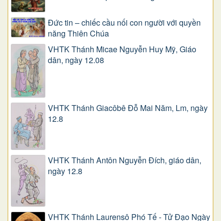
Đức tin – chiếc cầu nối con người với quyền
năng Thiên Chúa
VHTK Thánh Micae Nguyễn Huy Mỹ, Giáo
dân, ngày 12.08
VHTK Thánh Giacôbê Ðỗ Mai Năm, Lm, ngày
12.8
VHTK Thánh Antôn Nguyễn Ðích, giáo dân,
ngày 12.8
VHTK Thánh Laurensô Phó Tế - Tử Đạo Ngày