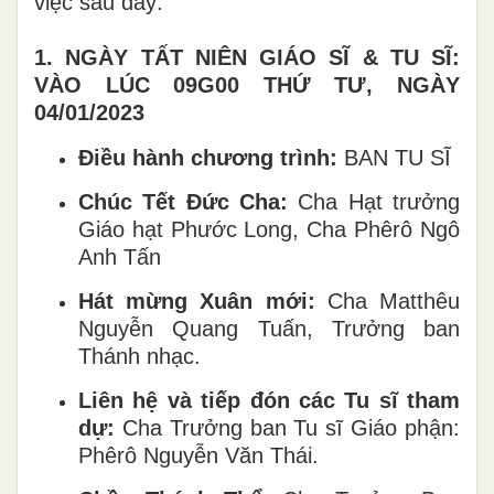
việc sau đây:
1.
NGÀY TẤT NIÊN GIÁO SĨ & TU SĨ:
VÀO LÚC 09G00 THỨ TƯ, NGÀY
04/01/2023
Điều hành chương trình:
BAN TU SĨ
Chúc Tết Đức Cha:
Cha Hạt trưởng
Giáo hạt Phước Long, Cha Phêrô Ngô
Anh Tấn
Hát mừng Xuân mới:
Cha Matthêu
Nguyễn Quang Tuấn, Trưởng ban
Thánh nhạc.
Liên hệ và tiếp đón các Tu sĩ tham
dự:
Cha Trưởng ban Tu sĩ Giáo phận:
Phêrô Nguyễn Văn Thái.