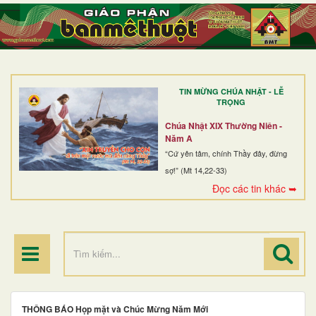
TRANG NHẤT
GIỚI THIỆU
GIÁO XỨ
TIN MỪNG CHÚA NHẬT - LỄ
DÒNG TU
TRỌNG
BAN MỤC VỤ
Chúa Nhật XIX Thường Niên -
Năm A
ĐOÀN THỂ CG
“Cứ yên tâm, chính Thầy đây, đừng
sợ!” (Mt 14,22-33)
LINH MỤC
Đọc các tin khác ➥
ĐIỂM HÀNH HƯƠNG
THÔNG BÁO Họp mặt và Chúc Mừng Năm Mới