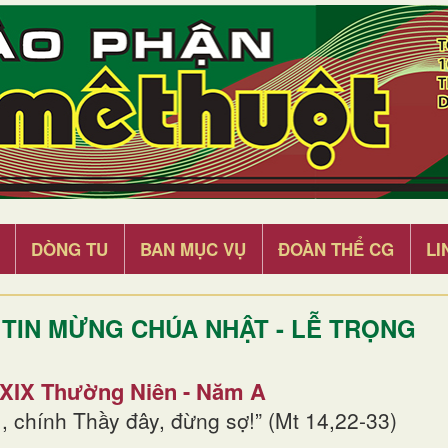
DÒNG TU
BAN MỤC VỤ
ĐOÀN THỂ CG
LI
TIN MỪNG CHÚA NHẬT - LỄ TRỌNG
 XIX Thường Niên - Năm A
, chính Thầy đây, đừng sợ!” (Mt 14,22-33)