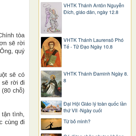
VHTK Thánh Antôn Nguyễn
Ðích, giáo dân, ngày 12.8
Chính tòa
VHTK Thánh Laurensô Phó
ơn sẽ rời
Tế - Tử Đạo Ngày 10.8
 Ông, quý
VHTK Thánh Đaminh Ngày 8.
ột sẽ có
8
sẽ rời đi
 (80 chỗ)
Đại Hội Giáo lý toàn quốc lần
thứ VII -Ngày cuối
tận tình,
Từ bỏ mình?
c cùng đi