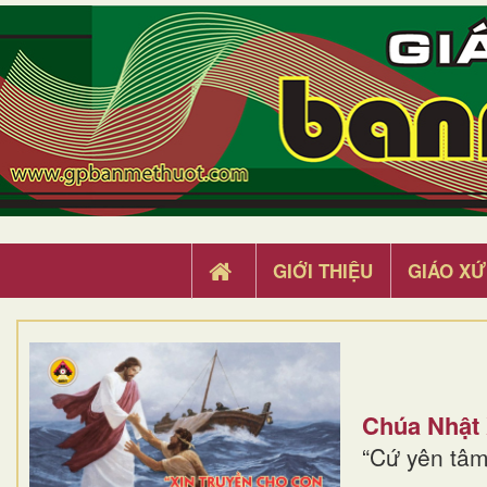
GIỚI THIỆU
GIÁO XỨ
Chúa Nhật
“Cứ yên tâm