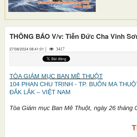
THÔNG BÁO V/v: Tiễn Đức Cha Vinh Sơ
|
27/08/2024 08:41:01
3417
TÒA GIÁM MỤ
C BAN MÊ THU
ỘT
104 PHAN CHU TRINH - TP. BUÔN MA THUỘ
ĐẮK LẮK – VIỆT NAM
Tòa Giám mục Ban Mê Thuột, ngày 26 tháng 
T