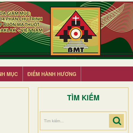
NH MỤC
ĐIỂM HÀNH HƯƠNG
TÌM KIẾM