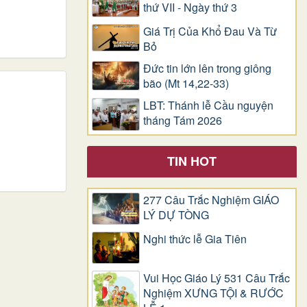
thứ VII - Ngày thứ 3
Giá Trị Của Khổ Ðau Và Từ
Bỏ
Đức tin lớn lên trong giông
bão (Mt 14,22-33)
LBT: Thánh lễ Cầu nguyện
tháng Tám 2026
TIN HOT
277 Câu Trắc Nghiệm GIÁO
LÝ DỰ TÒNG
Nghi thức lễ Gia Tiên
Vui Học Giáo Lý 531 Câu Trắc
Nghiệm XƯNG TỘI & RƯỚC