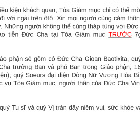
điều kiện khách quan, Tòa Giám mục chỉ có thể mời
i với ngài trên ôtô. Xin mọi người cùng cảm thôn
y. Những người không thể cùng tháp tùng với Đức
hào tiễn Đức Cha tại Tòa Giám mục
TRƯỚC
7
Giáo phận sẽ gồm có Đức Cha Gioan Baotixita, qu
Cha trưởng Ban và phó Ban trong Giáo phận, 1
 diện), quý Soeurs đại diện Dòng Nữ Vương Hòa B
ục vụ Tòa Giám mục, người thân của Đức Cha Vi
ý Tu sĩ và quý Vị tràn đầy niềm vui, sức khỏe v