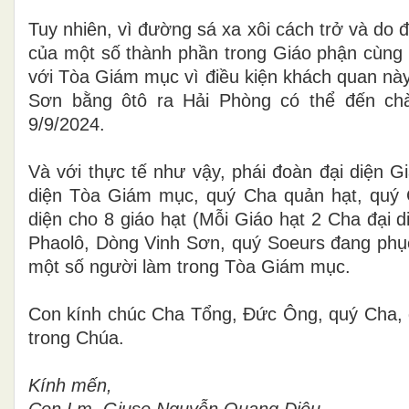
Tuy nhiên, vì đường sá xa xôi cách trở và do 
của một số thành phần trong Giáo phận cùng đ
với Tòa Giám mục vì điều kiện khách quan nà
Sơn bằng ôtô ra Hải Phòng có thể đến c
9/9/2024.
Và với thực tế như vậy, phái đoàn đại diện 
diện Tòa Giám mục, quý Cha quản hạt, quý 
diện cho 8 giáo hạt (Mỗi Giáo hạt 2 Cha đại
Phaolô, Dòng Vinh Sơn, quý Soeurs đang ph
một số người làm trong Tòa Giám mục.
Con kính chúc Cha Tổng, Đức Ông, quý Cha, qu
trong Chúa.
Kính mến,
Con Lm. Giuse Nguyễn Quang Diệu