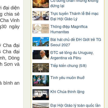
Có dừng chân nhưng không
đứng lại
 đại diện
Trực tuyến Thánh lễ Bế mạc
g chia sẻ
Đại Hội Giáo Lý
 Cha Vinh
Thông điệp Magnifica
g30 ngày
Humanitas
Bài hát chủ đề ĐH Giới trẻ TG
Seoul 2027
ý Cha đại
6 Cha đại
ĐTC sẽ tông du Uruguay,
Argentina và Pêru
ình, Dòng
nh Sơn và
Tiếp kiến chung (5/8)
Tình yêu muôn thuở
à bình an
Khi Chúa thinh lặng
Đại Hội Giáo lý toàn quốc lần