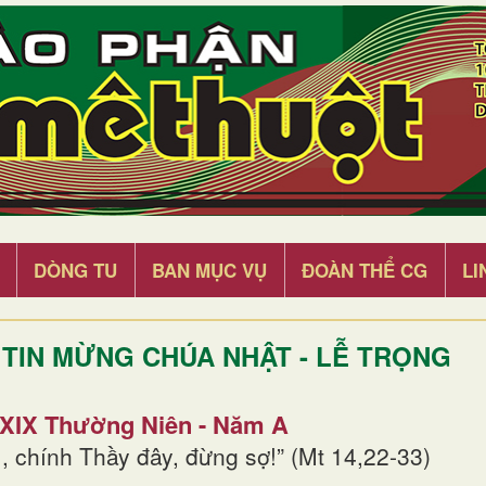
DÒNG TU
BAN MỤC VỤ
ĐOÀN THỂ CG
LI
TIN MỪNG CHÚA NHẬT - LỄ TRỌNG
 XIX Thường Niên - Năm A
, chính Thầy đây, đừng sợ!” (Mt 14,22-33)