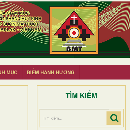
NH MỤC
ĐIỂM HÀNH HƯƠNG
TÌM KIẾM