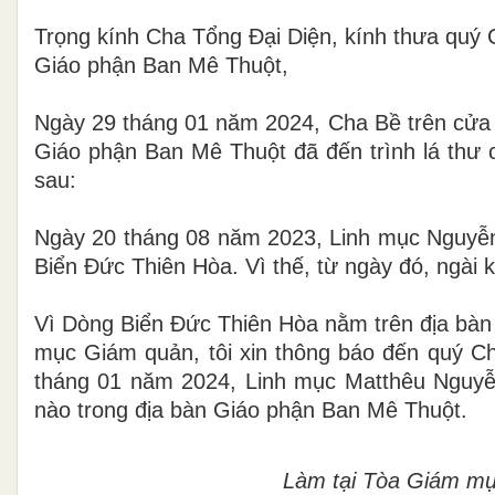
Trọng kính Cha Tổng Đại Diện, kính thưa quý 
Giáo phận Ban Mê Thuộ
t
,
Ngày 29 tháng 01 năm 2024, Cha Bề trên cửa
Giáo phận Ban Mê Thuộ
t
đ
ã đến trình lá th
sau:
Ngày 20 tháng 08 năm 2023, Linh mục Nguy
Biển Đức Thiên Hòa. V
ì
thế, từ ngày
đ
ó, ng
à
i 
Vì Dòng Biển Đức Thiên Hòa nằm trên đ
ị
a bàn
mục Giám quản, tôi xin thông báo
đến
quý Ch
tháng 01 năm 2024, Linh mục Matthêu Nguyễ
nào trong
đ
ịa b
à
n Giáo phận Ban Mê
Thuột
.
Là
m
tại Tòa Giám m