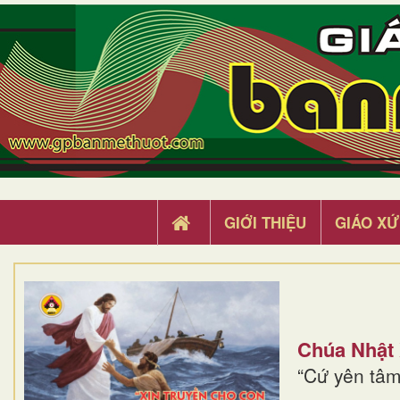
GIỚI THIỆU
GIÁO XỨ
Chúa Nhật
“Cứ yên tâm