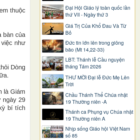
Đại Hội Giáo lý toàn quốc lần
 em thuộc
thứ VII - Ngày thứ 3
Giá Trị Của Khổ Ðau Và Từ
Bỏ
a bàn của
Đức tin lớn lên trong giông
 việc như
bão (Mt 14,22-33)
LBT: Thánh lễ Cầu nguyện
tháng Tám 2026
khỏi D
ò
ng
ữ
a.
THƯ MỜI Đại lễ Đức Mẹ Lên
Trời
h là Giám
Chầu Thánh Thể Chúa nhật
 ngày 29
19 Thường niên -A
ỳ bí tích
Thánh ca Phụng vụ Chúa nhật
19 Thường niên A
Nhịp sống Giáo hội Việt Nam
số 85