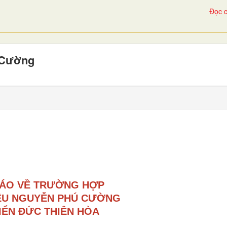
Đọc c
 Cường
ÁO VỀ TRƯỜNG HỢP
ÊU
NGUYỄN
PHÚ CƯỜNG
I
Ể
N ĐỨC THI
Ê
N HÒA