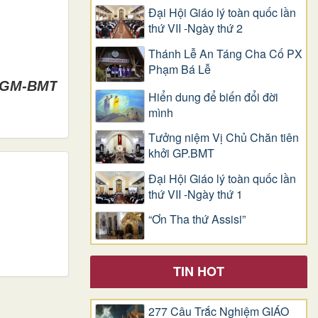
Đại Hội Giáo lý toàn quốc lần
thứ VII -Ngày thứ 2
Thánh Lễ An Táng Cha Cố PX
Phạm Bá Lễ
TGM-BMT
Hiển dung để biến đổi đời
mình
Tưởng niệm Vị Chủ Chăn tiên
khởi GP.BMT
Đại Hội Giáo lý toàn quốc lần
thứ VII -Ngày thứ 1
“Ơn Tha thứ Assisi”
TIN HOT
277 Câu Trắc Nghiệm GIÁO