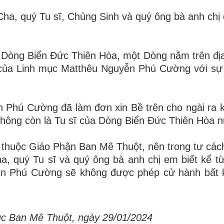
Cha, quý Tu sĩ, Chủng Sinh và quý ông bà anh chị
 Dòng Biển Đức Thiên H
ò
a, một Dòng nằm trên đị
ư của Linh mục Matthêu Nguyễn Phú Cường với sự
ễn Phú Cường đã làm
đơn
xin Bề trên cho ngài ra 
không còn là Tu sĩ của Dòng Biển Đức Thiên H
ò
a n
 thuộc Giáo Phận Ban Mê Thuộ
t
, nên trong tư các
a, quý Tu sĩ và quý ông bà anh ch
ị
em biết kể
t
ừ
n Phú Cường sẽ không được phép cử hành bất k
ục Ban Mê Thuộ
t
,
n
gày 29
/01/
2024