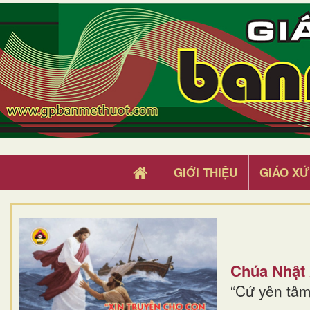
GIỚI THIỆU
GIÁO XỨ
Chúa Nhật
“Cứ yên tâm