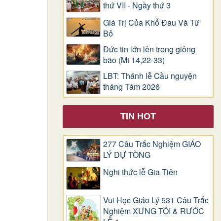
thứ VII - Ngày thứ 3
Giá Trị Của Khổ Ðau Và Từ
Bỏ
Đức tin lớn lên trong giông
bão (Mt 14,22-33)
LBT: Thánh lễ Cầu nguyện
tháng Tám 2026
TIN HOT
277 Câu Trắc Nghiệm GIÁO
LÝ DỰ TÒNG
Nghi thức lễ Gia Tiên
Vui Học Giáo Lý 531 Câu Trắc
Nghiệm XƯNG TỘI & RƯỚC