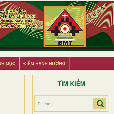
NH MỤC
ĐIỂM HÀNH HƯƠNG
TÌM KIẾM