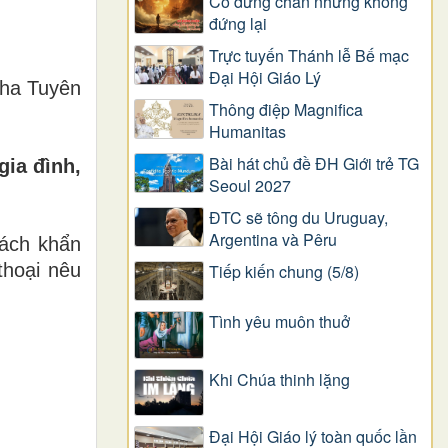
Có dừng chân nhưng không
đứng lại
Trực tuyến Thánh lễ Bế mạc
Đại Hội Giáo Lý
Cha Tuyên
Thông điệp Magnifica
Humanitas
Bài hát chủ đề ĐH Giới trẻ TG
gia đình,
Seoul 2027
ĐTC sẽ tông du Uruguay,
Argentina và Pêru
cách khẩn
thoại nêu
Tiếp kiến chung (5/8)
Tình yêu muôn thuở
Khi Chúa thinh lặng
Đại Hội Giáo lý toàn quốc lần