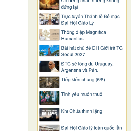
Có dừng chân nhưng không
đứng lại
Trực tuyến Thánh lễ Bế mạc
Đại Hội Giáo Lý
Thông điệp Magnifica
Humanitas
Bài hát chủ đề ĐH Giới trẻ TG
Seoul 2027
ĐTC sẽ tông du Uruguay,
Argentina và Pêru
Tiếp kiến chung (5/8)
Tình yêu muôn thuở
Khi Chúa thinh lặng
Đại Hội Giáo lý toàn quốc lần