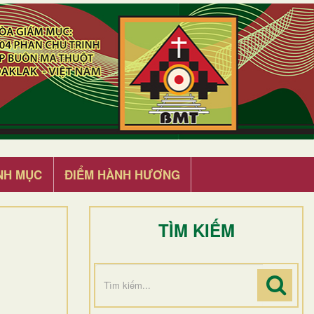
NH MỤC
ĐIỂM HÀNH HƯƠNG
TÌM KIẾM