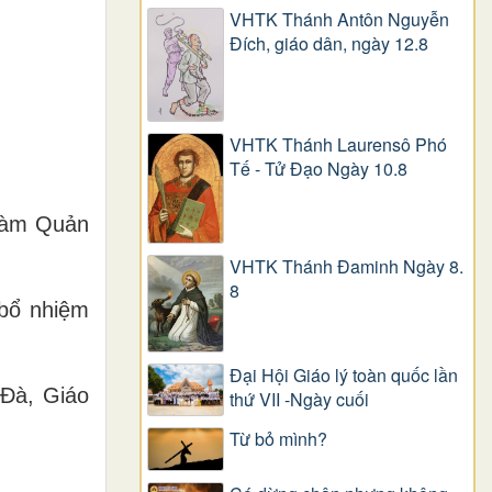
VHTK Thánh Antôn Nguyễn
Ðích, giáo dân, ngày 12.8
VHTK Thánh Laurensô Phó
Tế - Tử Đạo Ngày 10.8
làm Quản
VHTK Thánh Đaminh Ngày 8.
8
 bổ nhiệm
Đại Hội Giáo lý toàn quốc lần
 Đà, Giáo
thứ VII -Ngày cuối
Từ bỏ mình?