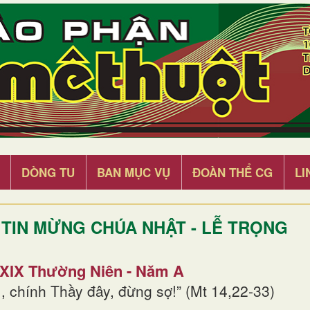
DÒNG TU
BAN MỤC VỤ
ĐOÀN THỂ CG
LI
TIN MỪNG CHÚA NHẬT - LỄ TRỌNG
 XIX Thường Niên - Năm A
, chính Thầy đây, đừng sợ!” (Mt 14,22-33)