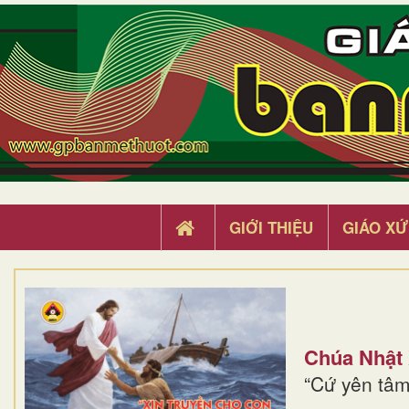
GIỚI THIỆU
GIÁO XỨ
Chúa Nhật
“Cứ yên tâm