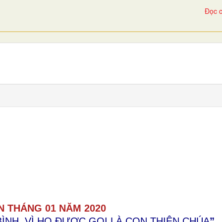
Đọc c
IN THÁNG
01 NĂM 20
20
ÌNH, VÌ HỌ ĐƯỢC GỌI LÀ CON THIÊN CHÚA
”