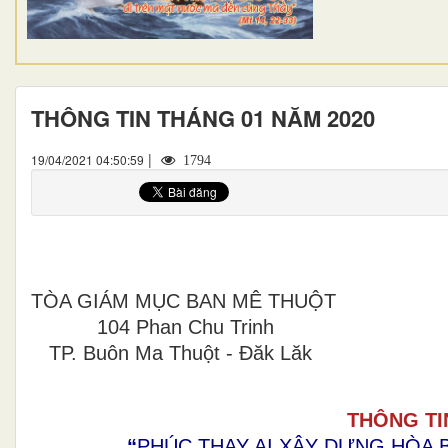
THÔNG TIN THÁNG 01 NĂM 2020
|
19/04/2021 04:50:59
1794
TÒA GIÁM MỤC BAN MÊ THUỘT
104 Phan Chu Trinh
TP. Buôn Ma Thuột - Đăk Lăk
THÔNG T
“
PHÚC THAY AI XÂY DỰNG HÒA B