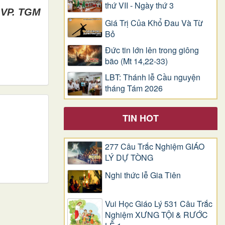
thứ VII - Ngày thứ 3
VP. TGM
Giá Trị Của Khổ Ðau Và Từ
Bỏ
Đức tin lớn lên trong giông
bão (Mt 14,22-33)
LBT: Thánh lễ Cầu nguyện
tháng Tám 2026
TIN HOT
277 Câu Trắc Nghiệm GIÁO
LÝ DỰ TÒNG
Nghi thức lễ Gia Tiên
Vui Học Giáo Lý 531 Câu Trắc
Nghiệm XƯNG TỘI & RƯỚC