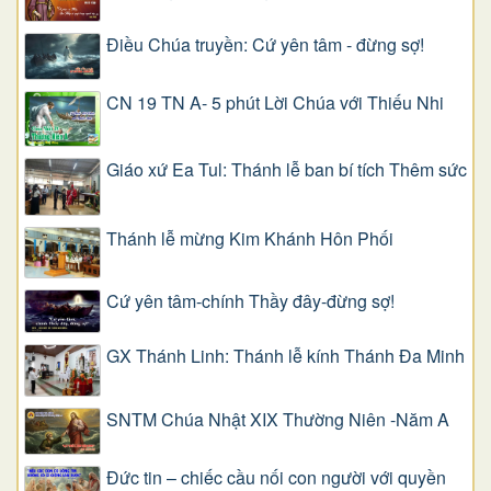
Điều Chúa truyền: Cứ yên tâm - đừng sợ!
CN 19 TN A- 5 phút Lời Chúa với Thiếu Nhi
Giáo xứ Ea Tul: Thánh lễ ban bí tích Thêm sức
Thánh lễ mừng Kim Khánh Hôn Phối
Cứ yên tâm-chính Thầy đây-đừng sợ!
GX Thánh Linh: Thánh lễ kính Thánh Đa Minh
SNTM Chúa Nhật XIX Thường Niên -Năm A
Đức tin – chiếc cầu nối con người với quyền