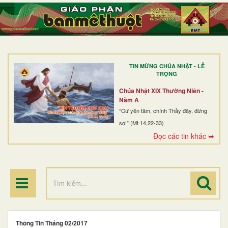
TRANG NHẤT
GIỚI THIỆU
GIÁO XỨ
TIN MỪNG CHÚA NHẬT - LỄ
DÒNG TU
TRỌNG
BAN MỤC VỤ
Chúa Nhật XIX Thường Niên -
Năm A
ĐOÀN THỂ CG
“Cứ yên tâm, chính Thầy đây, đừng
sợ!” (Mt 14,22-33)
LINH MỤC
Đọc các tin khác ➥
ĐIỂM HÀNH HƯƠNG
Thông Tin Tháng 02/2017