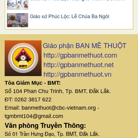
Giáo xứ Phúc Lộc: Lễ Chúa Ba Ngôi
Giáo phận BAN MÊ THUỘT
http://gpbanmethuot.com
http://gpbanmethuot.net
http://gpbanmethuot.vn
Tòa Giám Mục - BMT:
Số 104 Phan Chu Trinh, Tp. BMT, Đắk Lắk.
ĐT: 0262 3817 622
Email: banmethuot@cbc-vietnam.org -
tgmbmt104@gmail.com
Văn phòng Truyền Thông:
Số 01 Trần Hưng Đạo, Tp. BMT, Đắk Lắk.