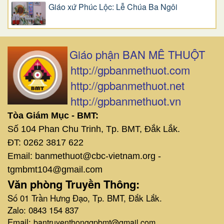
Giáo xứ Phúc Lộc: Lễ Chúa Ba Ngôi
Giáo phận BAN MÊ THUỘT
http://gpbanmethuot.com
http://gpbanmethuot.net
http://gpbanmethuot.vn
Tòa Giám Mục - BMT:
Số 104 Phan Chu Trinh, Tp. BMT, Đắk Lắk.
ĐT: 0262 3817 622
Email: banmethuot@cbc-vietnam.org -
tgmbmt104@gmail.com
Văn phòng Truyền Thông:
Số 01 Trần Hưng Đạo, Tp. BMT, Đắk Lắk.
Zalo: 0843 154 837
Email:
bantruyenthonggpbmt@gmail.com