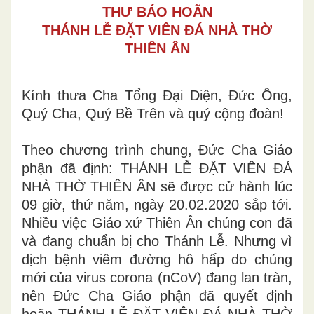
THƯ BÁO HOÃN
THÁNH LỄ ĐẶT VIÊN ĐÁ NHÀ THỜ
THIÊN ÂN
Kính thưa Cha Tổng Đại Diện, Đức Ông,
Quý Cha, Quý Bề Trên và quý cộng đoàn!
Theo chương trình chung, Đức Cha Giáo
phận đã định: THÁNH LỄ ĐẶT VIÊN ĐÁ
NHÀ THỜ THIÊN ÂN sẽ được cử hành lúc
09 giờ, thứ năm, ngày 20.02.2020 sắp tới.
Nhiều việc Giáo xứ Thiên Ân chúng con đã
và đang chuẩn bị cho Thánh Lễ. Nhưng vì
dịch bệnh viêm đường hô hấp do chủng
mới của virus corona (nCoV) đang lan tràn,
nên Đức Cha Giáo phận đã quyết định
hoãn THÁNH LỄ ĐẶT VIÊN ĐÁ NHÀ THỜ