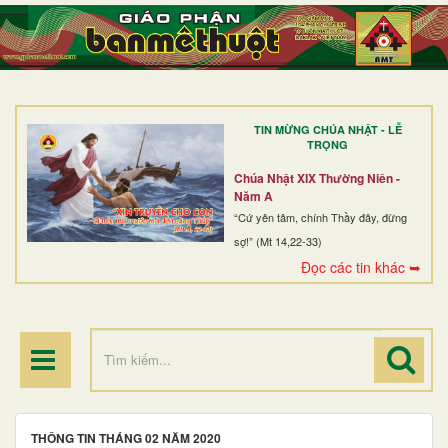
TRANG NHẤT
GIỚI THIỆU
GIÁO XỨ
TIN MỪNG CHÚA NHẬT - LỄ
DÒNG TU
TRỌNG
BAN MỤC VỤ
Chúa Nhật XIX Thường Niên -
Năm A
ĐOÀN THỂ CG
“Cứ yên tâm, chính Thầy đây, đừng
sợ!” (Mt 14,22-33)
LINH MỤC
Đọc các tin khác ➥
ĐIỂM HÀNH HƯƠNG
THÔNG TIN THÁNG 02 NĂM 2020