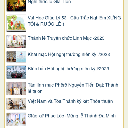
Nghi thức lễ Gia Tiên
Vui Học Giáo Lý 531 Câu Trắc Nghiệm XƯNG
TỘI & RƯỚC LỄ 1
Thánh lễ Truyền chức Linh Mục -2023
Khai mạc Hội nghị thường niên kỳ I/2023
Biên bản Hội nghị thường niên kỳ I/2023
Tân linh mục Phêrô Nguyễn Tiến Đạt: Thánh
lễ tạ ơn
Việt Nam và Tòa Thánh ký kết Thỏa thuận
Giáo xứ Phúc Lộc -Mừng lễ Thánh Đa Minh