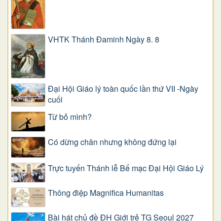
VHTK Thánh Đaminh Ngày 8. 8
Đại Hội Giáo lý toàn quốc lần thứ VII -Ngày
cuối
Từ bỏ mình?
Có dừng chân nhưng không đứng lại
Trực tuyến Thánh lễ Bế mạc Đại Hội Giáo Lý
Thông điệp Magnifica Humanitas
Bài hát chủ đề ĐH Giới trẻ TG Seoul 2027