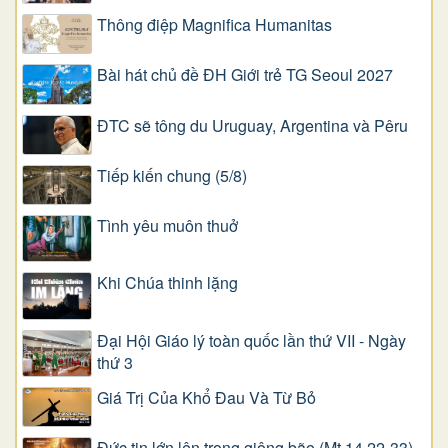
Thông điệp Magnifica Humanitas
Bài hát chủ đề ĐH Giới trẻ TG Seoul 2027
ĐTC sẽ tông du Uruguay, Argentina và Pêru
Tiếp kiến chung (5/8)
Tình yêu muôn thuở
Khi Chúa thinh lặng
Đại Hội Giáo lý toàn quốc lần thứ VII - Ngày
thứ 3
Giá Trị Của Khổ Ðau Và Từ Bỏ
Đức tin lớn lên trong giông bão (Mt 14,22-33)