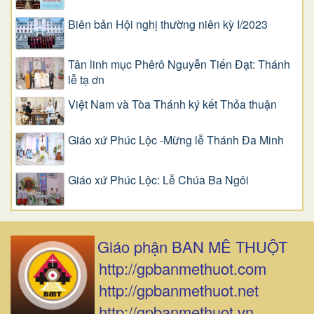
Biên bản Hội nghị thường niên kỳ I/2023
Tân linh mục Phêrô Nguyễn Tiến Đạt: Thánh
lễ tạ ơn
Việt Nam và Tòa Thánh ký kết Thỏa thuận
Giáo xứ Phúc Lộc -Mừng lễ Thánh Đa Minh
Giáo xứ Phúc Lộc: Lễ Chúa Ba Ngôi
Giáo phận BAN MÊ THUỘT
http://gpbanmethuot.com
http://gpbanmethuot.net
http://gpbanmethuot.vn