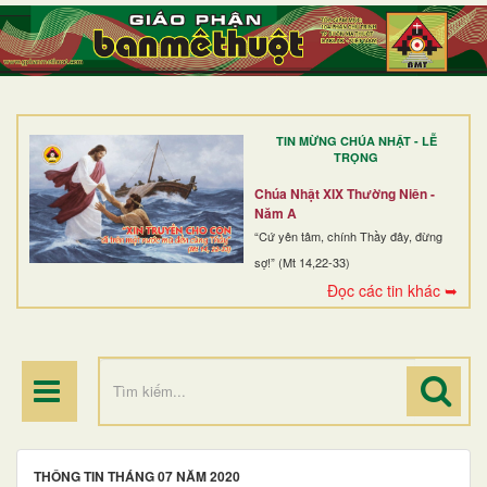
TRANG NHẤT
GIỚI THIỆU
GIÁO XỨ
TIN MỪNG CHÚA NHẬT - LỄ
DÒNG TU
TRỌNG
BAN MỤC VỤ
Chúa Nhật XIX Thường Niên -
Năm A
ĐOÀN THỂ CG
“Cứ yên tâm, chính Thầy đây, đừng
sợ!” (Mt 14,22-33)
LINH MỤC
Đọc các tin khác ➥
ĐIỂM HÀNH HƯƠNG
THÔNG TIN THÁNG 07 NĂM 2020