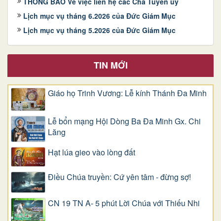
THÔNG BÁO Về việc liên hệ các Cha Tuyên úy
Lịch mục vụ tháng 6.2026 của Đức Giám Mục
Lịch mục vụ tháng 5.2026 của Đức Giám Mục
TIN MỚI
Giáo họ Trinh Vương: Lễ kính Thánh Đa Minh
Lễ bổn mạng Hội Dòng Ba Đa Minh Gx. Chi
Lăng
Hạt lúa gieo vào lòng đất
Điều Chúa truyền: Cứ yên tâm - đừng sợ!
CN 19 TN A- 5 phút Lời Chúa với Thiếu Nhi