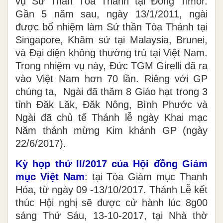
vụ Sứ Thần Tòa Thánh tại Đông Timor.
Gần 5 năm sau, ngày 13/1/2011, ngài
được bổ nhiệm làm Sứ thần Tòa Thánh tại
Singapore, Khâm sứ tại Malaysia, Brunei,
và Đại diện không thường trú tại Việt Nam.
Trong nhiệm vụ này, Đức TGM Girelli đã ra
vào Việt Nam hơn 70 lần. Riêng với GP
chúng ta, Ngài đã thăm 8 Giáo hạt trong 3
tỉnh Đăk Lăk, Đăk Nông, Bình Phước và
Ngài đã chủ tế Thánh lễ ngày Khai mạc
Năm thánh mừng Kim khánh GP (ngày
22/6/2017).
Kỳ họp thứ II/2017 của Hội đồng Giám
mục Việt Nam
: tại Tòa Giám mục Thanh
Hóa, từ ngày 09 -13/10/2017. Thánh Lễ kết
thúc Hội nghị sẽ được cử hành lúc 8g00
sáng Thứ Sáu, 13-10-2017, tại Nhà thờ