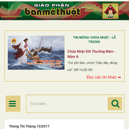
TRANG NHẤT
GIỚI THIỆU
GIÁO XỨ
TIN MỪNG CHÚA NHẬT - LỄ
DÒNG TU
TRỌNG
BAN MỤC VỤ
Chúa Nhật XIX Thường Niên -
Năm A
ĐOÀN THỂ CG
“Cứ yên tâm, chính Thầy đây, đừng
sợ!” (Mt 14,22-33)
LINH MỤC
Đọc các tin khác ➥
ĐIỂM HÀNH HƯƠNG
Thông Tin Tháng 10/2017