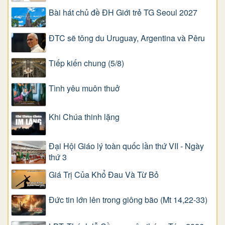
Bài hát chủ đề ĐH Giới trẻ TG Seoul 2027
ĐTC sẽ tông du Uruguay, Argentina và Pêru
Tiếp kiến chung (5/8)
Tình yêu muôn thuở
Khi Chúa thinh lặng
Đại Hội Giáo lý toàn quốc lần thứ VII - Ngày
thứ 3
Giá Trị Của Khổ Ðau Và Từ Bỏ
Đức tin lớn lên trong giông bão (Mt 14,22-33)