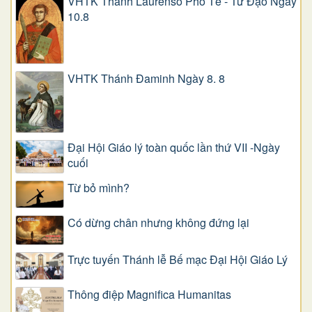
VHTK Thánh Laurensô Phó Tế - Tử Đạo Ngày
10.8
VHTK Thánh Đaminh Ngày 8. 8
Đại Hội Giáo lý toàn quốc lần thứ VII -Ngày
cuối
Từ bỏ mình?
Có dừng chân nhưng không đứng lại
Trực tuyến Thánh lễ Bế mạc Đại Hội Giáo Lý
Thông điệp Magnifica Humanitas