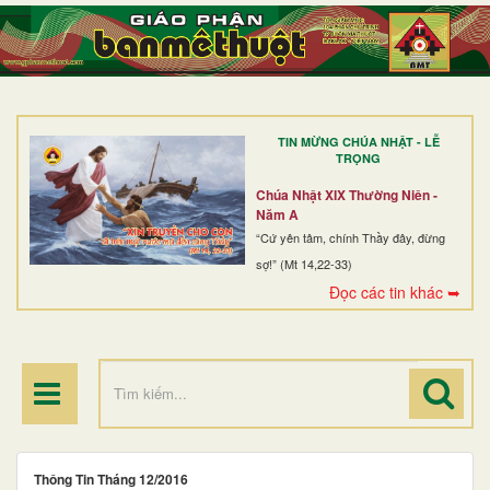
TRANG NHẤT
GIỚI THIỆU
GIÁO XỨ
TIN MỪNG CHÚA NHẬT - LỄ
DÒNG TU
TRỌNG
BAN MỤC VỤ
Chúa Nhật XIX Thường Niên -
Năm A
ĐOÀN THỂ CG
“Cứ yên tâm, chính Thầy đây, đừng
sợ!” (Mt 14,22-33)
LINH MỤC
Đọc các tin khác ➥
ĐIỂM HÀNH HƯƠNG
Thông Tin Tháng 12/2016