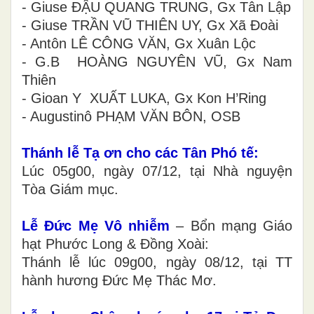
- Giuse ĐẬU QUANG TRUNG, Gx Tân Lập
- Giuse TRẦN VŨ THIÊN UY, Gx Xã Đoài
- Antôn LÊ CÔNG VĂN, Gx Xuân Lộc
- G.B HOÀNG NGUYÊN VŨ, Gx Nam
Thiên
- Gioan Y XUẤT LUKA, Gx Kon H’Ring
- Augustinô PHẠM VĂN BÔN, OSB
Thánh lễ Tạ ơn cho các Tân Phó tế:
Lúc 05g00, ngày 07/12, tại Nhà nguyện
Tòa Giám mục.
Lễ Đức Mẹ Vô nhiễm
– Bổn mạng Giáo
hạt Phước Long & Đồng Xoài:
Thánh lễ lúc 09g00, ngày 08/12, tại TT
hành hương Đức Mẹ Thác Mơ.