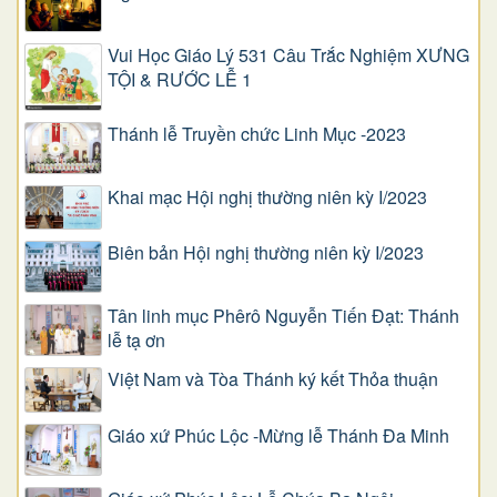
Vui Học Giáo Lý 531 Câu Trắc Nghiệm XƯNG
TỘI & RƯỚC LỄ 1
Thánh lễ Truyền chức Linh Mục -2023
Khai mạc Hội nghị thường niên kỳ I/2023
Biên bản Hội nghị thường niên kỳ I/2023
Tân linh mục Phêrô Nguyễn Tiến Đạt: Thánh
lễ tạ ơn
Việt Nam và Tòa Thánh ký kết Thỏa thuận
Giáo xứ Phúc Lộc -Mừng lễ Thánh Đa Minh