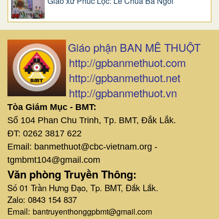
Giáo xứ Phúc Lộc: Lễ Chúa Ba Ngôi
Giáo phận BAN MÊ THUỘT
http://gpbanmethuot.com
http://gpbanmethuot.net
http://gpbanmethuot.vn
Tòa Giám Mục - BMT:
Số 104 Phan Chu Trinh, Tp. BMT, Đắk Lắk.
ĐT: 0262 3817 622
Email: banmethuot@cbc-vietnam.org -
tgmbmt104@gmail.com
Văn phòng Truyền Thông:
Số 01 Trần Hưng Đạo, Tp. BMT, Đắk Lắk.
Zalo: 0843 154 837
Email:
bantruyenthonggpbmt@gmail.com