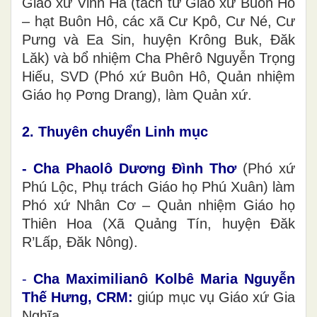
Giáo xứ Vinh Hà (tách từ Giáo xứ Buôn Hô
– hạt Buôn Hô, các xã Cư Kpô, Cư Né, Cư
Pưng và Ea Sin, huyện Krông Buk, Đăk
Lăk) và bổ nhiệm Cha Phêrô Nguyễn Trọng
Hiếu, SVD (Phó xứ Buôn Hô, Quản nhiệm
Giáo họ Pơng Drang), làm Quản xứ.
2. Thuyên chuyển Linh mục
- Cha Phaolô Dương Đình Thơ
(Phó xứ
Phú Lộc, Phụ trách Giáo họ Phú Xuân) làm
Phó xứ Nhân Cơ – Quản nhiệm Giáo họ
Thiên Hoa (Xã Quảng Tín, huyện Đăk
R’Lấp, Đăk Nông).
-
Cha Maximilianô Kolbê Maria Nguyễn
Thế Hưng, CRM:
giúp mục vụ Giáo xứ Gia
Nghĩa.