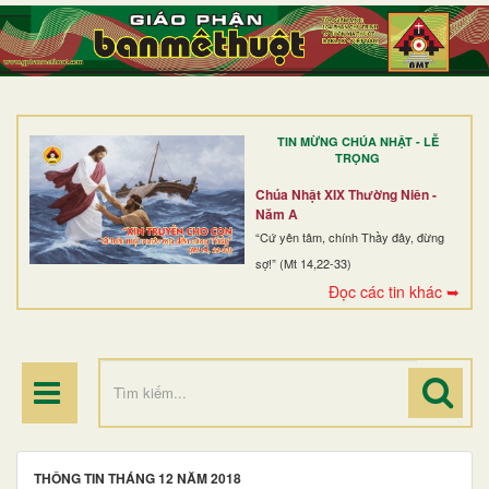
TRANG NHẤT
GIỚI THIỆU
GIÁO XỨ
TIN MỪNG CHÚA NHẬT - LỄ
DÒNG TU
TRỌNG
BAN MỤC VỤ
Chúa Nhật XIX Thường Niên -
Năm A
ĐOÀN THỂ CG
“Cứ yên tâm, chính Thầy đây, đừng
sợ!” (Mt 14,22-33)
LINH MỤC
Đọc các tin khác ➥
ĐIỂM HÀNH HƯƠNG
THÔNG TIN THÁNG 12 NĂM 2018