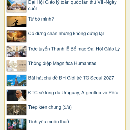
Đại Hội Giáo lý toàn quốc lần thứ VII -Ngày
cuối
Từ bỏ mình?
Có dừng chân nhưng không đứng lại
Trực tuyến Thánh lễ Bế mạc Đại Hội Giáo Lý
Thông điệp Magnifica Humanitas
Bài hát chủ đề ĐH Giới trẻ TG Seoul 2027
ĐTC sẽ tông du Uruguay, Argentina và Pêru
Tiếp kiến chung (5/8)
Tình yêu muôn thuở