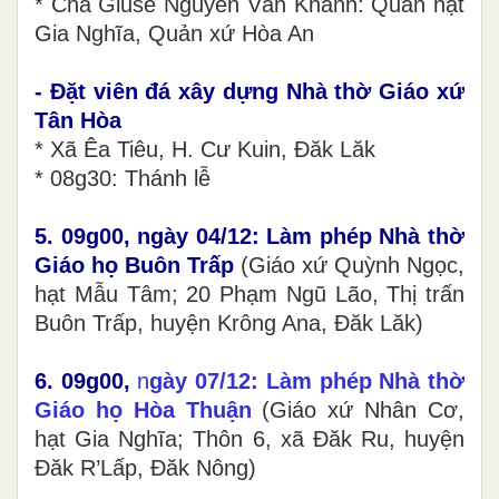
* Cha Giuse Nguyễn Văn Khánh: Quản hạt
Gia Nghĩa, Quản xứ Hòa An
- Đặt viên đá xây dựng Nhà thờ Giáo xứ
Tân Hòa
* Xã Êa Tiêu, H. Cư Kuin, Đăk Lăk
* 08g30: Thánh lễ
5. 09g00, ngày 04/12: Làm phép Nhà thờ
Giáo họ Buôn Trấp
(Giáo xứ Quỳnh Ngọc,
hạt Mẫu Tâm; 20 Phạm Ngũ Lão, Thị trấn
Buôn Trấp, huyện Krông Ana, Đăk Lăk)
6. 09g00,
n
gày 07/12: Làm phép Nhà thờ
Giáo họ Hòa Thuận
(Giáo xứ Nhân Cơ,
hạt Gia Nghĩa; Thôn 6, xã Đăk Ru, huyện
Đăk R’Lấp, Đăk Nông)