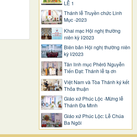
LỄ 1
Thánh lễ Truyền chức Linh
Mục -2023
Khai mạc Hội nghị thường
niên kỳ I/2023
Biên bản Hội nghị thường niên
kỳ I/2023
Tân linh mục Phêrô Nguyễn
Tiến Đạt: Thánh lễ tạ ơn
Việt Nam và Tòa Thánh ký kết
Thỏa thuận
Giáo xứ Phúc Lộc -Mừng lễ
Thánh Đa Minh
Giáo xứ Phúc Lộc: Lễ Chúa
Ba Ngôi