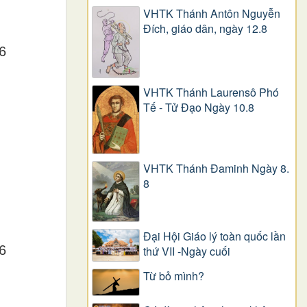
VHTK Thánh Antôn Nguyễn
Ðích, giáo dân, ngày 12.8
6
VHTK Thánh Laurensô Phó
Tế - Tử Đạo Ngày 10.8
.
VHTK Thánh Đaminh Ngày 8.
8
Đại Hội Giáo lý toàn quốc lần
6
thứ VII -Ngày cuối
Từ bỏ mình?