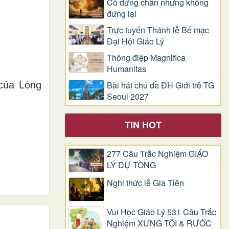
Có dừng chân nhưng không
đứng lại
Trực tuyến Thánh lễ Bế mạc
Đại Hội Giáo Lý
Thông điệp Magnifica
Humanitas
của Lòng
Bài hát chủ đề ĐH Giới trẻ TG
Seoul 2027
TIN HOT
277 Câu Trắc Nghiệm GIÁO
LÝ DỰ TÒNG
Nghi thức lễ Gia Tiên
Vui Học Giáo Lý 531 Câu Trắc
Nghiệm XƯNG TỘI & RƯỚC