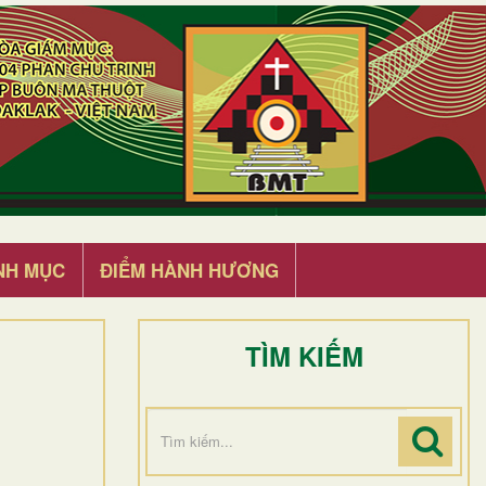
NH MỤC
ĐIỂM HÀNH HƯƠNG
TÌM KIẾM