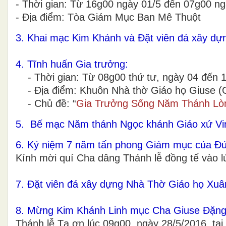
- Thời gian: Từ 16g00 ngày 01/5 đến 07g00 n
- Địa điểm: Tòa Giám Mục Ban Mê Thuột
3. Khai mạc Kim Khánh và Đặt viên đá xây d
4. Tĩnh huấn Gia trưởng:
- Thời gian: Từ 08g00 thứ tư, ngày 04 đến 
- Địa điểm: Khuôn Nhà thờ Giáo họ Giuse (
- Chủ đề: “
Gia Trưởng Sống Năm Thánh Lò
5. Bế mạc Năm thánh Ngọc khánh Giáo xứ Vi
6. Kỷ niệm 7 năm tấn phong Giám mục của Đ
Kính mời quí Cha dâng Thánh lễ đồng tế vào 
7. Đặt viên đá xây dựng Nhà Thờ Giáo họ Xuâ
8. Mừng Kim Khánh Linh mục Cha Giuse Đặng
Thánh lễ Tạ ơn lúc 09g00, ngày 28/5/2016, t