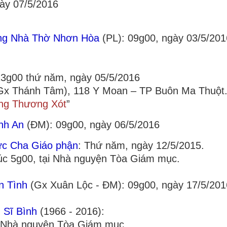
gày 07/5/2016
ựng Nhà Thờ Nhơn Hòa
(PL): 09g00, ngày 03/5/201
13g00 thứ năm, ngày 05/5/2016
Gx Thánh Tâm), 118 Y Moan – TP Buôn Ma Thuột
ng Thương Xót
”
nh An
(ĐM): 09g00, ngày 06/5/2016
ức Cha Giáo phận
: Thứ năm, ngày 12/5/2015.
lúc 5g00, tại Nhà nguyện Tòa Giám mục.
n Tình
(Gx Xuân Lộc - ĐM): 09g00, ngày 17/5/201
 Sĩ Bình
(1966 - 2016):
ại Nhà nguyện Tòa Giám mục