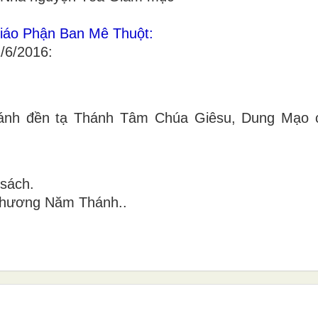
iáo Phận Ban Mê Thuột:
/6/2016:
hánh đền tạ Thánh Tâm Chúa Giêsu, Dung Mạo 
 sách.
h hương Năm Thánh..