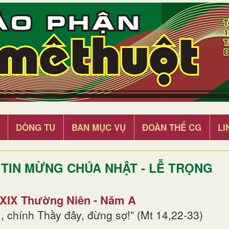
DÒNG TU
BAN MỤC VỤ
ĐOÀN THỂ CG
LI
TIN MỪNG CHÚA NHẬT - LỄ TRỌNG
 XIX Thường Niên - Năm A
, chính Thầy đây, đừng sợ!” (Mt 14,22-33)