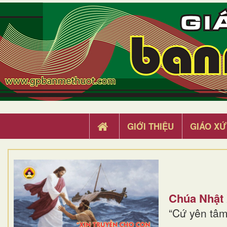
GIỚI THIỆU
GIÁO XỨ
Chúa Nhật
“Cứ yên tâm