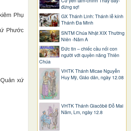
Cứ yên tâm-chính Thầy đây-
đừng sợ!
kiêm Phụ
GX Thánh Linh: Thánh lễ kính
Thánh Đa Minh
xứ Phước
SNTM Chúa Nhật XIX Thường
Niên -Năm A
Đức tin – chiếc cầu nối con
người với quyền năng Thiên
Chúa
VHTK Thánh Micae Nguyễn
Huy Mỹ, Giáo dân, ngày 12.08
 Quản xứ
VHTK Thánh Giacôbê Ðỗ Mai
Năm, Lm, ngày 12.8