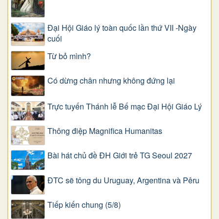
Đại Hội Giáo lý toàn quốc lần thứ VII -Ngày
cuối
Từ bỏ mình?
Có dừng chân nhưng không đứng lại
Trực tuyến Thánh lễ Bế mạc Đại Hội Giáo Lý
Thông điệp Magnifica Humanitas
Bài hát chủ đề ĐH Giới trẻ TG Seoul 2027
ĐTC sẽ tông du Uruguay, Argentina và Pêru
Tiếp kiến chung (5/8)