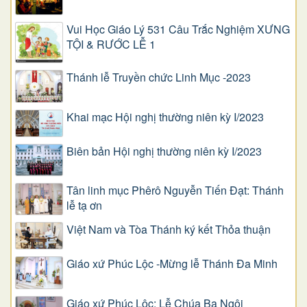
Vui Học Giáo Lý 531 Câu Trắc Nghiệm XƯNG
TỘI & RƯỚC LỄ 1
Thánh lễ Truyền chức Linh Mục -2023
Khai mạc Hội nghị thường niên kỳ I/2023
Biên bản Hội nghị thường niên kỳ I/2023
Tân linh mục Phêrô Nguyễn Tiến Đạt: Thánh
lễ tạ ơn
Việt Nam và Tòa Thánh ký kết Thỏa thuận
Giáo xứ Phúc Lộc -Mừng lễ Thánh Đa Minh
Giáo xứ Phúc Lộc: Lễ Chúa Ba Ngôi