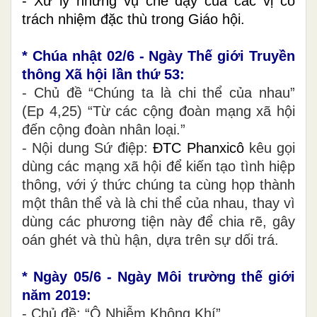
- Xử lý những vụ che đậy của các vị có
trách nhiệm đặc thù trong Giáo hội.
* Chúa nhật 02/6 - Ngày Thế giới Truyền
thông Xã hội lần thứ 53:
- Chủ đề “Chúng ta là chi thể của nhau”
(Ep 4,25) “Từ các cộng đoàn mạng xã hội
đến cộng đoàn nhân loại.”
- Nội dung Sứ điệp:
ĐTC Phanxicô
kêu gọi
dùng các mạng xã hội để kiến tạo tình hiệp
thông,
với ý thức chúng ta cùng họp thành
một thân thể và là chi thể của nhau, thay vì
dùng các phương tiện này để chia rẽ, gây
oán ghét và thù hận, dựa trên sự dối trá.
​*
Ngày 05/6 - Ngày Môi trường thế giới
năm 2019:
- Chủ đề: “Ô Nhiễm Không Khí”