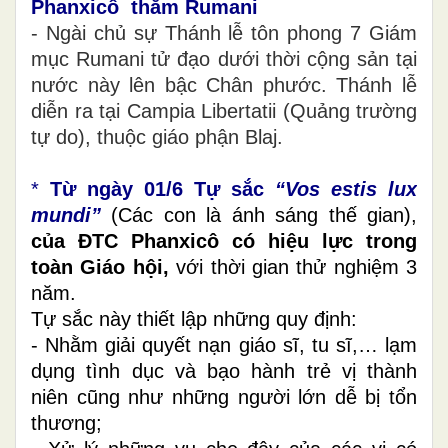
Phanxicô thăm Rumani
- Ngài chủ sự Thánh lễ tôn phong 7 Giám
mục Rumani tử đạo dưới thời cộng sản tại
nước này lên bậc Chân phước. Thánh lễ
diễn ra tại Campia Libertatii (Quảng trường
tự do), thuộc giáo phận Blaj.
*
Từ ngày 01/6 Tự sắc
“Vos estis lux
mundi”
(Các con là ánh sáng thế gian),
của ĐTC Phanxicô có hiệu lực trong
toàn Giáo hội,
với thời gian thử nghiệm 3
năm.
Tự sắc này thiết lập những quy định:
- Nhằm giải quyết nạn giáo sĩ, tu sĩ,… lạm
dụng tình dục và bạo hành trẻ vị thành
niên cũng như những người lớn dễ bị tổn
thương;