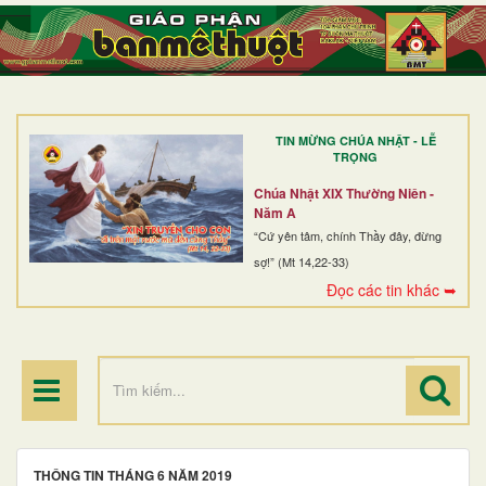
TRANG NHẤT
GIỚI THIỆU
GIÁO XỨ
TIN MỪNG CHÚA NHẬT - LỄ
DÒNG TU
TRỌNG
BAN MỤC VỤ
Chúa Nhật XIX Thường Niên -
Năm A
ĐOÀN THỂ CG
“Cứ yên tâm, chính Thầy đây, đừng
sợ!” (Mt 14,22-33)
LINH MỤC
Đọc các tin khác ➥
ĐIỂM HÀNH HƯƠNG
THÔNG TIN THÁNG 6 NĂM 2019