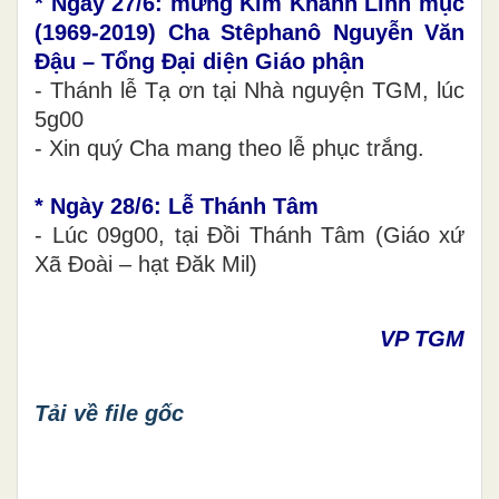
* Ngày 27/6: mừng Kim Khánh Linh mục
(1969-2019) Cha Stêphanô Nguyễn Văn
Đậu – Tổng Đại diện Giáo phận
- Thánh lễ Tạ ơn tại Nhà nguyện TGM, lúc
5g00
- Xin quý Cha mang theo lễ phục trắng.
* Ngày 28/6: Lễ Thánh Tâm
- Lúc 09g00,
tại Đồi Thánh Tâm (Giáo xứ
Xã Đoài – hạt Đăk Mil)
VP TGM
Tải về file gốc