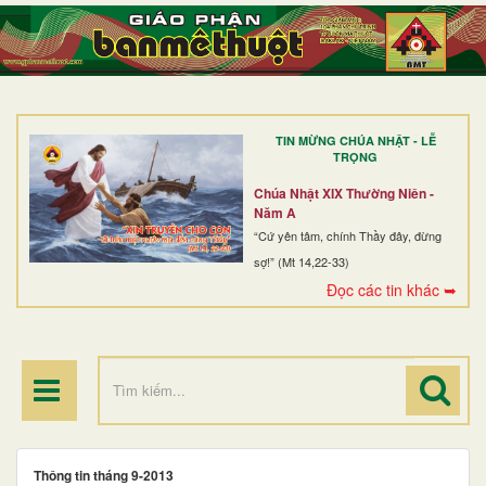
TRANG NHẤT
GIỚI THIỆU
GIÁO XỨ
TIN MỪNG CHÚA NHẬT - LỄ
DÒNG TU
TRỌNG
BAN MỤC VỤ
Chúa Nhật XIX Thường Niên -
Năm A
ĐOÀN THỂ CG
“Cứ yên tâm, chính Thầy đây, đừng
sợ!” (Mt 14,22-33)
LINH MỤC
Đọc các tin khác ➥
ĐIỂM HÀNH HƯƠNG
Thông tin tháng 9-2013