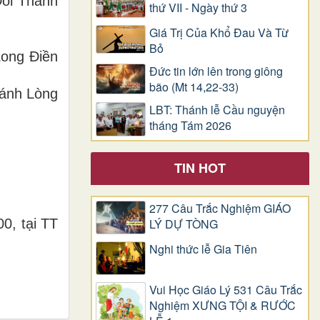
Đồi Thánh
thứ VII - Ngày thứ 3
Giá Trị Của Khổ Ðau Và Từ
Bỏ
Long Điền
Đức tin lớn lên trong giông
bão (Mt 14,22-33)
hánh Lòng
LBT: Thánh lễ Cầu nguyện
tháng Tám 2026
TIN HOT
277 Câu Trắc Nghiệm GIÁO
0, tại TT
LÝ DỰ TÒNG
Nghi thức lễ Gia Tiên
Vui Học Giáo Lý 531 Câu Trắc
Nghiệm XƯNG TỘI & RƯỚC