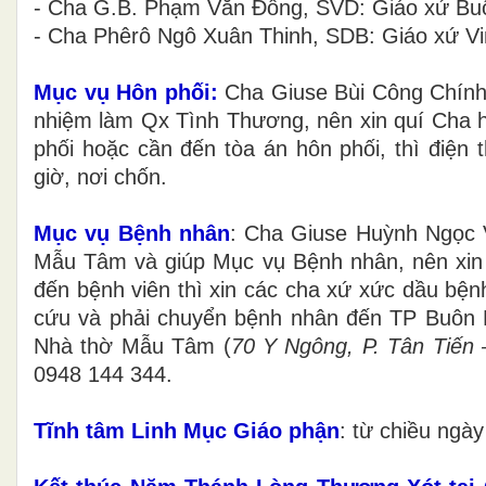
- Cha G.B. Phạm Văn Đồng, SVD: Giáo xứ Bu
- Cha Phêrô Ngô Xuân Thinh, SDB: Giáo xứ Vi
Mục vụ Hôn phối:
Cha Giuse Bùi Công Chính,
nhiệm làm Qx Tình Thương, nên xin quí Cha h
phối hoặc cần đến tòa án hôn phối, thì điện 
giờ, nơi chốn.
Mục vụ Bệnh nhân
: Cha Giuse Huỳnh Ngọc 
Mẫu Tâm và giúp Mục vụ Bệnh nhân, nên xin 
đến bệnh viên thì xin các cha xứ xức dầu bệ
cứu và phải chuyển bệnh nhân đến TP Buôn Ma
Nhà thờ Mẫu Tâm (
70 Y Ngông, P. Tân Tiến 
0948 144 344.
Tĩnh tâm Linh Mục Giáo phận
: từ chiều ngà