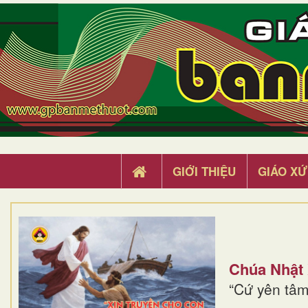
GIỚI THIỆU
GIÁO XỨ
Chúa Nhật
“Cứ yên tâm