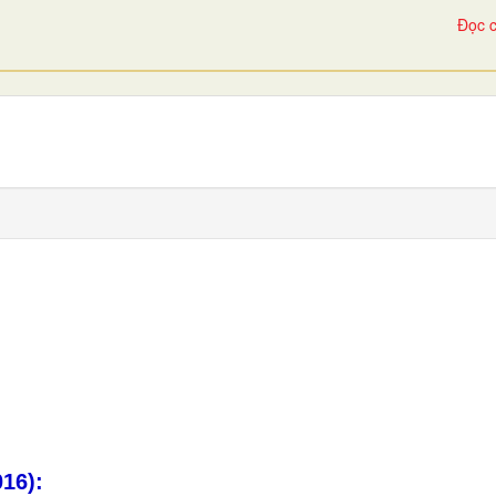
Đọc c
16):