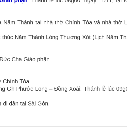
 Giáo phận
: Thánh lễ lúc 08g00, ngày 11/11, tại 
a Năm Thánh tại nhà thờ Chính Tòa và nhà thờ 
t thúc Năm Thánh Lòng Thương Xót (Lịch Năm T
a Đức Cha Giáo phận.
hờ Chính Tòa
g Gh Phước Long – Đồng Xoài: Thánh lễ lúc 09g0
di dân tại Sài Gòn.