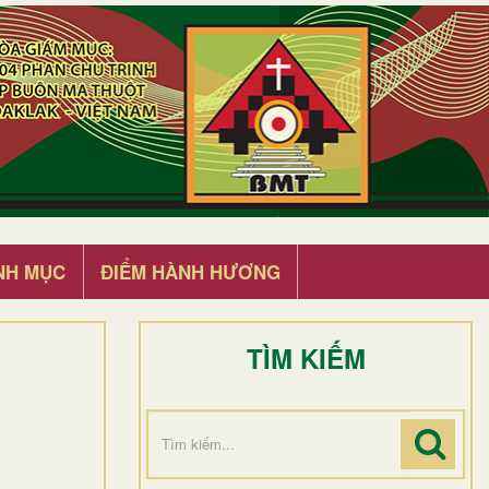
NH MỤC
ĐIỂM HÀNH HƯƠNG
TÌM KIẾM