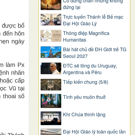
Có dừng chân nhưng không
đứng lại
Trực tuyến Thánh lễ Bế mạc
Đại Hội Giáo Lý
y được bổ
Thông điệp Magnifica
n đến hôn
Humanitas
 hẹn ngày
Bài hát chủ đề ĐH Giới trẻ TG
Seoul 2027
m làm Px
ĐTC sẽ tông du Uruguay,
Argentina và Pêru
bệnh nhân
 hoặc cấp
Tiếp kiến chung (5/8)
ọc Vũ tại
 thoai số
Tình yêu muôn thuở
Khi Chúa thinh lặng
Đại Hội Giáo lý toàn quốc lần