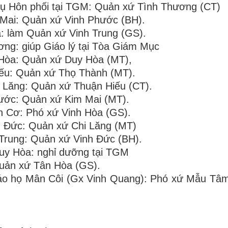
vụ Hôn phối tại TGM: Quản xứ Tình Thương (CT)
Mai: Quản xứ Vinh Phước (BH).
: làm Quản xứ Vinh Trung (GS).
ng: giúp Giáo lý tại Tòa Giám Mục
Hòa: Quản xứ Duy Hòa (MT),
Hiếu: Quản xứ Thọ Thành (MT).
 Lăng: Quản xứ Thuận Hiếu (CT).
ước: Quản xứ Kim Mai (MT).
 Cơ: Phó xứ Vinh Hòa (GS).
 Đức: Quản xứ Chi Lăng (MT)
Trung: Quản xứ Vinh Đức (BH).
uy Hòa: nghỉ dưỡng tại TGM
uản xứ Tân Hòa (GS).
áo họ Mân Côi (Gx Vinh Quang): Phó xứ Mẫu Tâm