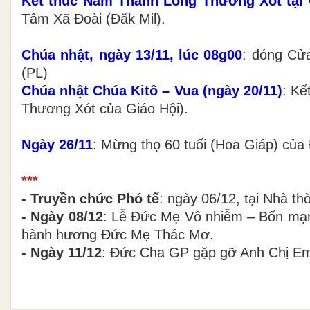
Kết thúc Năm Thánh Lòng Thương Xót tại
Tâm Xã Đoài (Đăk Mil).
Chúa nhật, ngày 13/11, lúc 08g00
: đóng Cử
(PL)
Chúa nhật Chúa Kitô – Vua (ngày 20/11)
: Kế
Thương Xót của Giáo Hội).
Ngày 26/11
: Mừng thọ 60 tuổi (Hoa Giáp) củ
***
- Truyền chức Phó tế
: ngày 06/12, tại Nhà t
- Ngày 08/12
: Lễ Đức Mẹ Vô nhiễm – Bổn mạn
hành hương Đức Mẹ Thác Mơ.
- Ngày 11/12
: Đức Cha GP gặp gỡ Anh Chị Em 