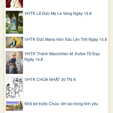
VHTK Lễ Đức Mẹ La Vang Ngày 15.8
VHTK Đức Maria Hồn Xác Lên Trời Ngày 15.8
VHTK Thánh Maximilien M. Kolbe Tử Đạo
Ngày 14.8
VHTK CHÚA NHẬT 20 TN A
Nhỏ bé trước Chúa- lớn lao trong tình yêu