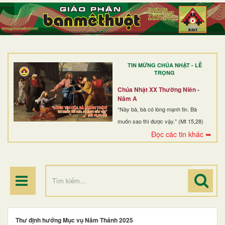
TRANG NHẤT
GIỚI THIỆU
GIÁO XỨ
TIN MỪNG CHÚA NHẬT - LỄ
DÒNG TU
TRỌNG
BAN MỤC VỤ
Chúa Nhật XX Thường Niên -
Năm A
ĐOÀN THỂ CG
“Này bà, bà có lòng mạnh tin. Bà
muốn sao thì được vậy.” (Mt 15,28)
LINH MỤC
Đọc các tin khác ➥
ĐIỂM HÀNH HƯƠNG
Thư định hướng Mục vụ Năm Thánh 2025