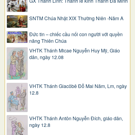
GX Thánh Linh: Thánh lễ kính Thánh Đa Minh
SNTM Chúa Nhật XIX Thường Niên -Năm A
Đức tin – chiếc cầu nối con người với quyền
năng Thiên Chúa
VHTK Thánh Micae Nguyễn Huy Mỹ, Giáo
dân, ngày 12.08
VHTK Thánh Giacôbê Ðỗ Mai Năm, Lm, ngày
12.8
VHTK Thánh Antôn Nguyễn Ðích, giáo dân,
ngày 12.8