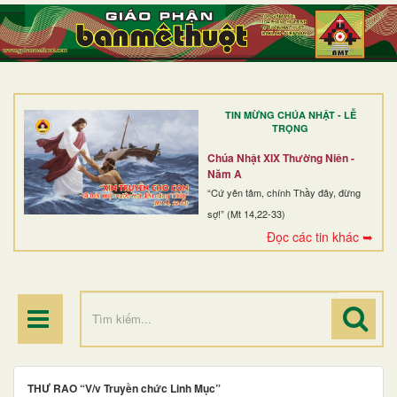
TRANG NHẤT
GIỚI THIỆU
GIÁO XỨ
TIN MỪNG CHÚA NHẬT - LỄ
DÒNG TU
TRỌNG
BAN MỤC VỤ
Chúa Nhật XIX Thường Niên -
Năm A
ĐOÀN THỂ CG
“Cứ yên tâm, chính Thầy đây, đừng
sợ!” (Mt 14,22-33)
LINH MỤC
Đọc các tin khác ➥
ĐIỂM HÀNH HƯƠNG
THƯ RAO “V/v Truyền chức Linh Mục”