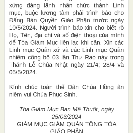
xứng đáng lãnh nhận chức thánh Linh
mục, buộc lương tâm phải trình báo cho
Đấng Bản Quyền Giáo Phận trước ngày
10
/
5
/202
4
. Người trình báo xin cho biết rõ
Họ, Tên, địa chỉ và số điện thoại của mình
để Tòa Giám Mục liên lạc khi cần. Xin các
Linh mục Quản
xứ và các
Linh mục Quản
nhiệm
công bố 0
3
lần Thư Rao này trong
Thánh Lễ Chúa Nhật ngày
21/4; 28/4
và
05/5
/202
4
.
Kính chúc toàn thể Dân Chúa Hồng ân
niềm vui Chúa Phục Sinh
.
Tòa Giám Mục Ban Mê Thuột, ngày
25/03/
202
4
GIÁM MỤC
GIÁM QUẢN
TÔNG TÒA
GIÁO PHẬN