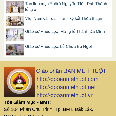
Tân linh mục Phêrô Nguyễn Tiến Đạt: Thánh
lễ tạ ơn
Việt Nam và Tòa Thánh ký kết Thỏa thuận
Giáo xứ Phúc Lộc -Mừng lễ Thánh Đa Minh
Giáo xứ Phúc Lộc: Lễ Chúa Ba Ngôi
Giáo phận BAN MÊ THUỘT
http://gpbanmethuot.com
http://gpbanmethuot.net
http://gpbanmethuot.vn
Tòa Giám Mục - BMT:
Số 104 Phan Chu Trinh, Tp. BMT, Đắk Lắk.