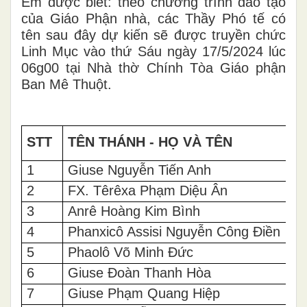
Em được biết: theo chương trình đào tạo
của Giáo Phận nhà, các Thầy Phó tế có
tên sau đây dự kiến sẽ được truyền chức
Linh Mục vào thứ Sáu ngày 1
7
/5/202
4
lúc
0
6
g00 tại Nhà thờ Chính Tòa
Giáo phận
Ban Mê Thuột.
STT
TÊN THÁNH - HỌ VÀ TÊN
1
Giuse Nguyễn Tiến Anh
2
FX. Têrêxa Phạm Diệu Ân
3
Anrê Hoàng Kim Bình
4
Phanxicô Assisi Nguyễn Công Điền
5
Phaolô Võ Minh Đức
6
Giuse Đoàn Thanh Hòa
7
Giuse Phạm Quang Hiệp