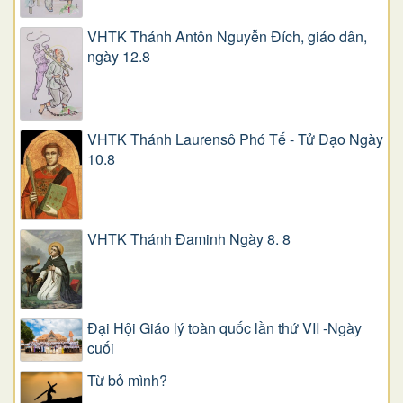
VHTK Thánh Antôn Nguyễn Ðích, giáo dân,
ngày 12.8
VHTK Thánh Laurensô Phó Tế - Tử Đạo Ngày
10.8
VHTK Thánh Đaminh Ngày 8. 8
Đại Hội Giáo lý toàn quốc lần thứ VII -Ngày
cuối
Từ bỏ mình?