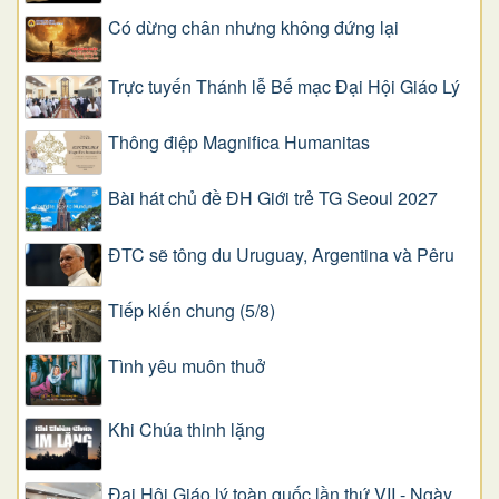
Có dừng chân nhưng không đứng lại
Trực tuyến Thánh lễ Bế mạc Đại Hội Giáo Lý
Thông điệp Magnifica Humanitas
Bài hát chủ đề ĐH Giới trẻ TG Seoul 2027
ĐTC sẽ tông du Uruguay, Argentina và Pêru
Tiếp kiến chung (5/8)
Tình yêu muôn thuở
Khi Chúa thinh lặng
Đại Hội Giáo lý toàn quốc lần thứ VII - Ngày