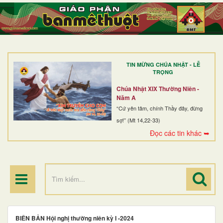
TRANG NHẤT
GIỚI THIỆU
GIÁO XỨ
TIN MỪNG CHÚA NHẬT - LỄ
DÒNG TU
TRỌNG
BAN MỤC VỤ
Chúa Nhật XIX Thường Niên -
Năm A
ĐOÀN THỂ CG
“Cứ yên tâm, chính Thầy đây, đừng
sợ!” (Mt 14,22-33)
LINH MỤC
Đọc các tin khác ➥
ĐIỂM HÀNH HƯƠNG
BIÊN BẢN Hội nghị thường niên kỳ I -2024