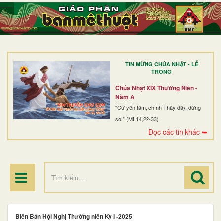
TRANG NHẤT
GIỚI THIỆU
GIÁO XỨ
TIN MỪNG CHÚA NHẬT - LỄ
DÒNG TU
TRỌNG
BAN MỤC VỤ
Chúa Nhật XIX Thường Niên -
Năm A
ĐOÀN THỂ CG
“Cứ yên tâm, chính Thầy đây, đừng
sợ!” (Mt 14,22-33)
LINH MỤC
Đọc các tin khác ➥
ĐIỂM HÀNH HƯƠNG
Biên Bản Hội Nghị Thường niên Kỳ I -2025