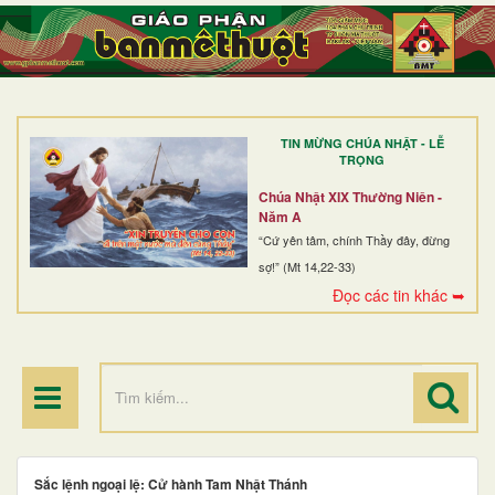
TRANG NHẤT
GIỚI THIỆU
GIÁO XỨ
TIN MỪNG CHÚA NHẬT - LỄ
DÒNG TU
TRỌNG
BAN MỤC VỤ
Chúa Nhật XIX Thường Niên -
Năm A
ĐOÀN THỂ CG
“Cứ yên tâm, chính Thầy đây, đừng
sợ!” (Mt 14,22-33)
LINH MỤC
Đọc các tin khác ➥
ĐIỂM HÀNH HƯƠNG
Sắc lệnh ngoại lệ: Cử hành Tam Nhật Thánh