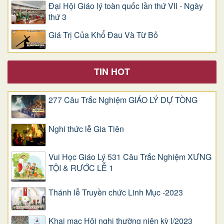
Đại Hội Giáo lý toàn quốc lần thứ VII - Ngày
thứ 3
Giá Trị Của Khổ Ðau Và Từ Bỏ
TIN HOT
277 Câu Trắc Nghiệm GIÁO LÝ DỰ TÒNG
Nghi thức lễ Gia Tiên
Vui Học Giáo Lý 531 Câu Trắc Nghiệm XƯNG
TỘI & RƯỚC LỄ 1
Thánh lễ Truyền chức Linh Mục -2023
Khai mạc Hội nghị thường niên kỳ I/2023