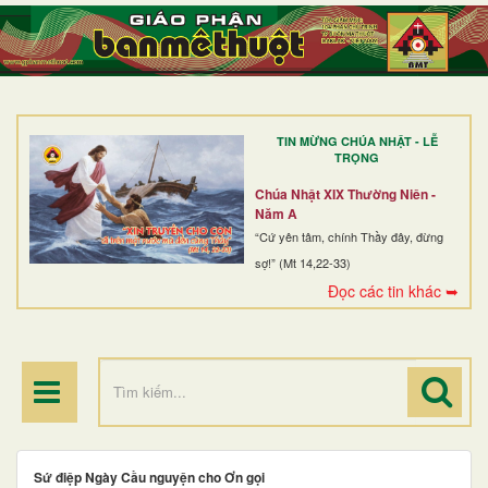
TRANG NHẤT
GIỚI THIỆU
GIÁO XỨ
TIN MỪNG CHÚA NHẬT - LỄ
DÒNG TU
TRỌNG
BAN MỤC VỤ
Chúa Nhật XIX Thường Niên -
Năm A
ĐOÀN THỂ CG
“Cứ yên tâm, chính Thầy đây, đừng
sợ!” (Mt 14,22-33)
LINH MỤC
Đọc các tin khác ➥
ĐIỂM HÀNH HƯƠNG
Sứ điệp Ngày Cầu nguyện cho Ơn gọi