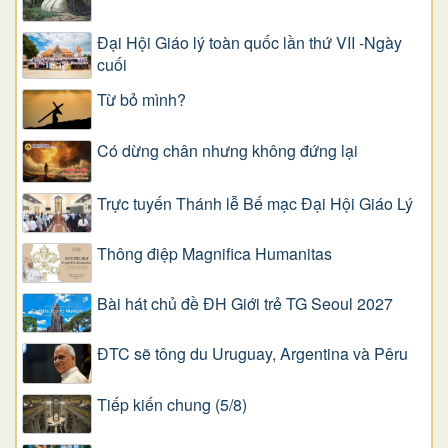
Đại Hội Giáo lý toàn quốc lần thứ VII -Ngày
cuối
Từ bỏ mình?
Có dừng chân nhưng không đứng lại
Trực tuyến Thánh lễ Bế mạc Đại Hội Giáo Lý
Thông điệp Magnifica Humanitas
Bài hát chủ đề ĐH Giới trẻ TG Seoul 2027
ĐTC sẽ tông du Uruguay, Argentina và Pêru
Tiếp kiến chung (5/8)