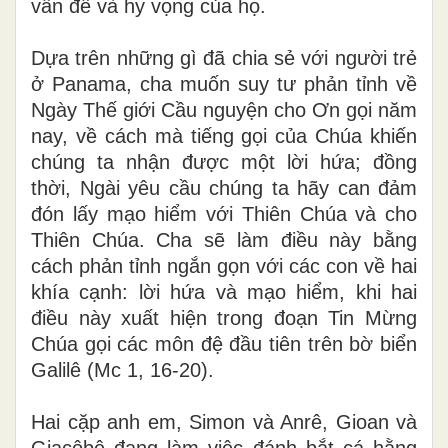
vấn đề và hy vọng của họ.
Dựa trên những gì đã chia sẻ với người trẻ
ở Panama, cha muốn suy tư phản tỉnh về
Ngày Thế giới Cầu nguyện cho Ơn gọi năm
nay, về cách mà tiếng gọi của Chúa khiến
chúng ta nhận được một lời hứa; đồng
thời, Ngài yêu cầu chúng ta hãy can đảm
đón lấy mạo hiểm với Thiên Chúa và cho
Thiên Chúa. Cha sẽ làm điều này bằng
cách phản tỉnh ngắn gọn với các con về hai
khía cạnh: lời hứa và mạo hiểm, khi hai
điều này xuất hiện trong đoạn Tin Mừng
Chúa gọi các môn đệ đầu tiên trên bờ biển
Galilê (Mc 1, 16-20).
Hai cặp anh em, Simon và Anrê, Gioan và
Giacôbê đang làm việc đánh bắt cá hằng