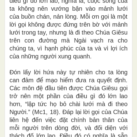
điều gì đó lớn lao; nghĩa là, cuộc sống của
ta không nên vướng bận vào mảnh lưới
của buồn chán, nản lòng. Mỗi ơn gọi là một
lời gọi không được đứng trên bờ với mảnh
lưới trong tay, nhưng là đi theo Chúa Giêsu
trên con đường mà Ngài vạch ra cho
chúng ta, vì hạnh phúc của ta và vì lợi ích
của những người xung quanh.
Đón lấy lời hứa này tự nhiên cho ta lòng
can đảm để mạo hiểm đưa ra quyết định.
Các môn đệ đầu tiên được Chúa Giêsu gọi
trở nên một phần của điều gì đó lớn lao
hơn, “lập tức họ bỏ chài lưới mà đi theo
Người.” (Mc1, 18). Đáp lại lời gọi của Chúa
liên hệ đến việc đặt chính bản thân của
mỗi người trên dòng đời, và đối diện với
thách đố lớn lao. Điều đó có nghĩa là sẵn