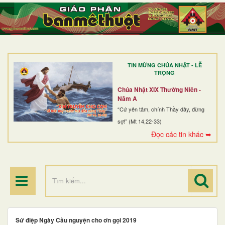
TRANG NHẤT
GIỚI THIỆU
GIÁO XỨ
TIN MỪNG CHÚA NHẬT - LỄ
DÒNG TU
TRỌNG
BAN MỤC VỤ
Chúa Nhật XIX Thường Niên -
Năm A
ĐOÀN THỂ CG
“Cứ yên tâm, chính Thầy đây, đừng
sợ!” (Mt 14,22-33)
LINH MỤC
Đọc các tin khác ➥
ĐIỂM HÀNH HƯƠNG
Sứ điệp Ngày Cầu nguyện cho ơn gọi 2019