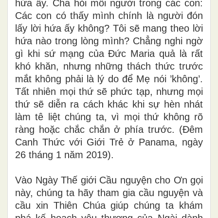
hứa ấy. Cha hỏi mỗi người trong các con:
Các con có thấy mình chính là người đón
lấy lời hứa ấy không? Tôi sẽ mang theo lời
hứa nào trong lòng mình? Chẳng nghi ngờ
gì khi sứ mạng của Đức Maria quả là rất
khó khăn, nhưng những thách thức trước
mắt không phải là lý do để Mẹ nói ’không’.
Tất nhiên mọi thứ sẽ phức tạp, nhưng mọi
thứ sẽ diễn ra cách khác khi sự hèn nhát
làm tê liệt chúng ta, vì mọi thứ không rõ
ràng hoặc chắc chắn ở phía trước. (Đêm
Canh Thức với Giới Trẻ ở Panama, ngày
26 tháng 1 năm 2019).
Vào Ngày Thế giới Cầu nguyện cho Ơn gọi
này, chúng ta hãy tham gia cầu nguyện và
cầu xin Thiên Chúa giúp chúng ta khám
phá kế hoạch yêu thương của Ngài dành