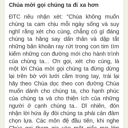
Chúa mời gọi chúng ta đi xa hơn
ĐTC nêu nhận xét: ”Chúa không muốn
chúng ta cam chịu mỗi ngày sống và suy
nghĩ rằng xét cho cùng, chẳng có gì đáng
chúng ta hăng say dấn thân và dập tắt
những băn khoăn ray rứt trong con tim tìm
kiếm những con đường mới cho hành trình
của chúng ta... Ơn gọi, xét cho cùng, là
một lời Chúa mời gọi chúng ta đừng dừng
lại trên bờ với lưới cầm trong tay, trái lại
hãy theo Chúa dọc theo con đường Chúa
muốn dành cho chúng ta, cho hạnh phúc
của chúng ta và cho thiện ích của những
người ở cạnh chúng ta.. Dĩ nhiên, đón
nhận lời hứa ấy đòi chúng ta phải cản đảm
chọn lựa. Các môn đệ đầu tiên, khi nghe
Chúa gọi tham gia vào một giấc mơ lớn