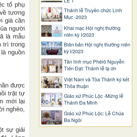
LỄ 1
ệc tổ phụ
Thánh lễ Truyền chức Linh
 về tương
Mục -2023
i già cần
Khai mạc Hội nghị thường
của người
niên kỳ I/2023
đã là mẫu
trì trong
Biên bản Hội nghị thường niên
kỳ I/2023
 là nguồn
Tân linh mục Phêrô Nguyễn
Tiến Đạt: Thánh lễ tạ ơn
Việt Nam và Tòa Thánh ký kết
 nần được
Thỏa thuận
i trật tự
Giáo xứ Phúc Lộc -Mừng lễ
m mới lại
Thánh Đa Minh
ời nghèo,
Giáo xứ Phúc Lộc: Lễ Chúa
Ba Ngôi
t sự giải