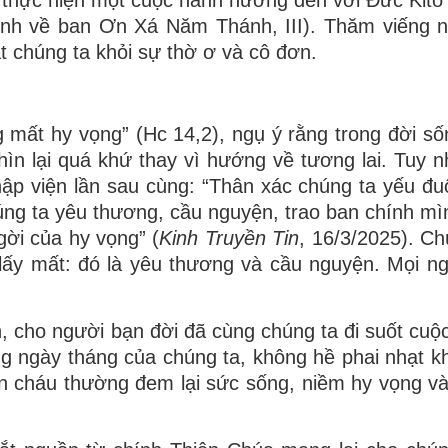
ịnh về ban Ơn Xá Năm Thánh, III). Thăm viếng 
t chúng ta khỏi sự thờ ơ và cô đơn.
mất hy vọng” (Hc 14,2), ngụ ý rằng trong đời số
nhìn lại quá khứ thay vì hướng về tương lai. Tuy n
ập viện lần sau cùng: “Thân xác chúng ta yếu đu
úng ta yêu thương, cầu nguyện, trao ban chính mì
gời của hy vọng” (
Kinh Truyền Tin
, 16/3/2025). Ch
ấy mất: đó là yêu thương và cầu nguyện. Mọi ng
 cho người bạn đời đã cùng chúng ta đi suốt cuộc
 ngày tháng của chúng ta, không hề phai nhạt kh
n cháu thường đem lại sức sống, niềm hy vọng và