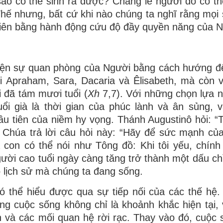
 sao có thể sinh ra được? Chẳng lẽ người đó có th
Thế nhưng, bất cứ khi nào chúng ta nghĩ rằng mọi
 nhiên bằng hành động cứu độ đầy quyền năng của 
 hiện sự quan phòng của Người bằng cách hướng 
ới Apraham, Sara, Dacaria và Êlisabeth, mà còn 
i đã tám mươi tuổi (
Xh
7,7). Với những chọn lựa n
i già là thời gian của phúc lành và ân sủng, v
u tiên của niềm hy vọng. Thánh Augustinô hỏi: “Tu
n Chúa trả lời câu hỏi này: “Hãy để sức mạnh củ
con có thể nói như Tông đồ: Khi tôi yếu, chính l
ười cao tuổi ngày càng tăng trở thành một dấu chỉ
õ lịch sử mà chúng ta đang sống.
có thể hiểu được qua sự tiếp nối của các thế hệ.
ng cuộc sống không chỉ là khoảnh khắc hiện tại,
 và các mối quan hệ rời rạc. Thay vào đó, cuộc 