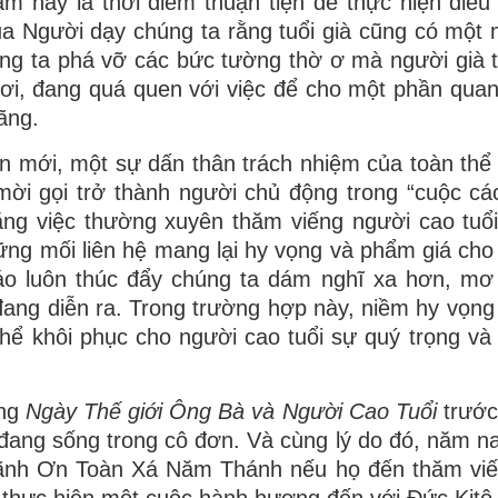
Năm nay là thời điểm thuận tiện để thực hiện điều
ủa Người dạy chúng ta rằng tuổi già cũng có một 
úng ta phá vỡ các bức tường thờ ơ mà người già 
nơi, đang quá quen với việc để cho một phần quan
ãng.
 mới, một sự dấn thân trách nhiệm của toàn thể 
mời gọi trở thành người chủ động trong “cuộc c
ằng việc thường xuyên thăm viếng người cao tuổi
ng mối liên hệ mang lại hy vọng và phẩm giá cho
iáo luôn thúc đẩy chúng ta dám nghĩ xa hơn, mơ
đang diễn ra. Trong trường hợp này, niềm hy vọng 
thể khôi phục cho người cao tuổi sự quý trọng và 
ằng
Ngày Thế giới Ông Bà và Người Cao Tuổi
trước 
ang sống trong cô đơn. Và cùng lý do đó, năm n
lãnh Ơn Toàn Xá Năm Thánh nếu họ đến thăm vi
ư thực hiện một cuộc hành hương đến với Đức Kitô 