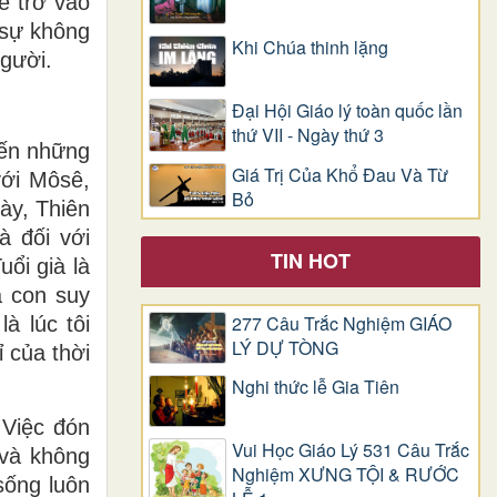
ể trở vào
 sự không
Khi Chúa thinh lặng
Người.
Đại Hội Giáo lý toàn quốc lần
thứ VII - Ngày thứ 3
đến những
Giá Trị Của Khổ Ðau Và Từ
với Môsê,
Bỏ
ày, Thiên
à đối với
TIN HOT
ổi già là
a con suy
277 Câu Trắc Nghiệm GIÁO
à lúc tôi
LÝ DỰ TÒNG
 của thời
Nghi thức lễ Gia Tiên
 Việc đón
Vui Học Giáo Lý 531 Câu Trắc
 và không
Nghiệm XƯNG TỘI & RƯỚC
sống luôn