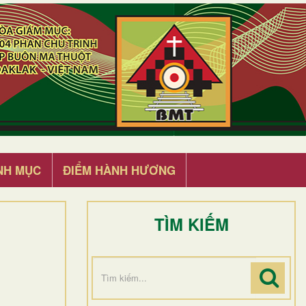
NH MỤC
ĐIỂM HÀNH HƯƠNG
TÌM KIẾM