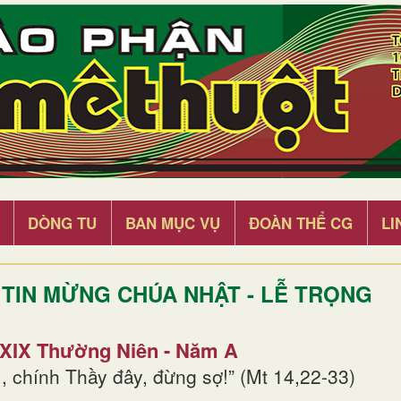
DÒNG TU
BAN MỤC VỤ
ĐOÀN THỂ CG
LI
TIN MỪNG CHÚA NHẬT - LỄ TRỌNG
 XIX Thường Niên - Năm A
, chính Thầy đây, đừng sợ!” (Mt 14,22-33)