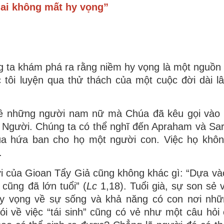
ai không mất hy vọng”
a khám phá ra rằng niềm hy vọng là một nguồn vui
 tôi luyện qua thử thách của một cuộc đời dài lâ
về những người nam nữ mà Chúa đã kêu gọi vào 
a Người. Chúng ta có thể nghĩ đến Apraham và Sa
Chúa hứa ban cho họ một người con. Việc họ khô
.
ời của Gioan Tẩy Giả cũng không khác gì: “Dựa v
 cũng đã lớn tuổi” (
Lc
1,18). Tuổi già, sự son sẻ 
hy vọng về sự sống và khả năng có con nơi nhữ
i về việc “tái sinh” cũng có vẻ như một câu hỏi