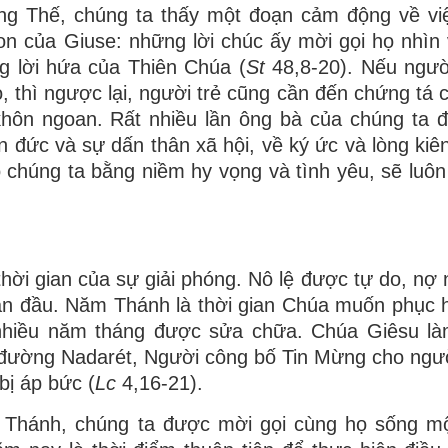
áng Thế, chúng ta thấy một đoạn cảm động về vi
con của Giuse: những lời chúc ấy mời gọi họ nhìn
g lời hứa của Thiên Chúa (
St
48,8-20). Nếu ngườ
, thì ngược lại, người trẻ cũng cần đến chứng tá 
khôn ngoan. Rất nhiều lần ông bà của chúng ta 
 đức và sự dấn thân xã hội, về ký ức và lòng kiên 
ho chúng ta bằng niềm hy vọng và tình yêu, sẽ luôn
hời gian của sự giải phóng. Nô lệ được tự do, nợ
ban đầu. Năm Thánh là thời gian Chúa muốn phục hồ
 nhiều năm tháng được sửa chữa. Chúa Giêsu là
i đường Nadarét, Người công bố Tin Mừng cho ngư
bị áp bức (
Lc
4,16-21).
m Thánh, chúng ta được mời gọi cùng họ sống mộ