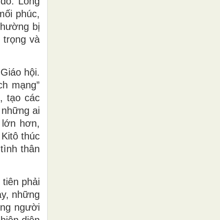
 đó. Lòng
mối phúc,
thường bị
 trọng và
Giáo hội.
ách mạng”
, tạo các
 những ai
 lớn hơn,
Kitô thúc
tình thân
tiên phải
ay, những
ếng người
hiện diện