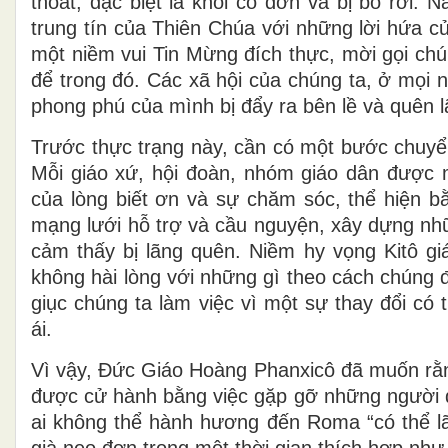
thoát, đặc biệt là khỏi cô đơn và bị bỏ rơi. 
trung tín của Thiên Chúa với những lời hứa c
một niềm vui Tin Mừng đích thực, mời gọi ch
để trong đó. Các xã hội của chúng ta, ở mọi 
phong phú của mình bị đẩy ra bên lề và quên l
Trước thực trạng này, cần có một bước chuyển
Mỗi giáo xứ, hội đoàn, nhóm giáo dân được 
của lòng biết ơn và sự chăm sóc, thể hiện b
mạng lưới hỗ trợ và cầu nguyện, xây dựng nhữ
cảm thấy bị lãng quên. Niềm hy vọng Kitô g
không hài lòng với những gì theo cách chúng 
giục chúng ta làm việc vì một sự thay đổi có 
ái.
Vì vậy, Đức Giáo Hoàng Phanxicô đã muốn r
được cử hành bằng việc gặp gỡ những người đ
ai không thể hành hương đến Roma “có thể 
già neo đơn trong một thời gian thích hợp nh