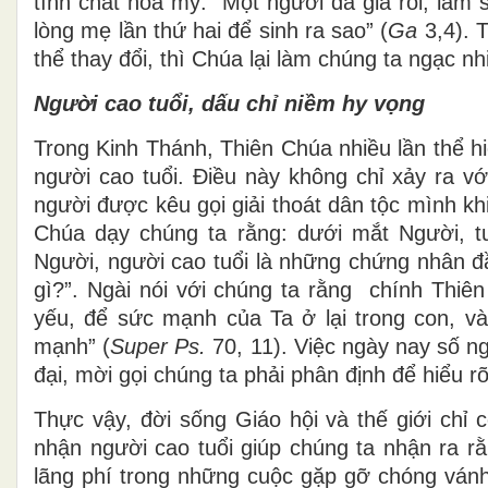
tính chất hoa mỹ: “Một người đã già rồi, làm
lòng mẹ lần thứ hai để sinh ra sao” (
Ga
3,4). 
thể thay đổi, thì Chúa lại làm chúng ta ngạc
Người cao tuổi, dấu chỉ niềm hy vọng
Trong Kinh Thánh, Thiên Chúa nhiều lần thể
người cao tuổi. Điều này không chỉ xảy ra v
người được kêu gọi giải thoát dân tộc mình kh
Chúa dạy chúng ta rằng: dưới mắt Người, tuổ
Người, người cao tuổi là những chứng nhân đầ
gì?”. Ngài nói với chúng ta rằng chính Thiê
yếu, để sức mạnh của Ta ở lại trong con, và 
mạnh” (
Super Ps.
70, 11). Việc ngày nay số ng
đại, mời gọi chúng ta phải phân định để hiểu r
Thực vậy, đời sống Giáo hội và thế giới chỉ 
nhận người cao tuổi giúp chúng ta nhận ra rằ
lãng phí trong những cuộc gặp gỡ chóng vánh