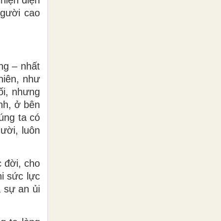
người cao
ng – nhất
hiên, như
ối, nhưng
nh, ở bên
úng ta có
ười, luôn
 đời, cho
i sức lực
 sự an ủi