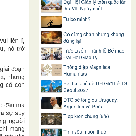
Đại Hội Giáo lý toàn quốc lần
thứ VII -Ngày cuối
Từ bỏ mình?
Có dừng chân nhưng không
 liên lỉ,
đứng lại
u, nó trở
Trực tuyến Thánh lễ Bế mạc
Đại Hội Giáo Lý
Thông điệp Magnifica
giai đoạn
Humanitas
ra, những
Bài hát chủ đề ĐH Giới trẻ TG
ng có con
Seoul 2027
ĐTC sẽ tông du Uruguay,
ào đâu mà
Argentina và Pêru
và sự suy
Tiếp kiến chung (5/8)
ng người
 chỉ mang
Tình yêu muôn thuở