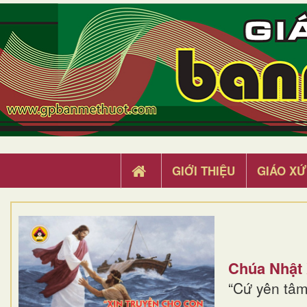
GIỚI THIỆU
GIÁO XỨ
Chúa Nhật
“Cứ yên tâm