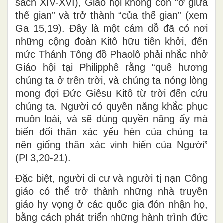
sách XIV-XVI), Giáo hội không còn “ở giữa
thế gian” và trở thành “của thế gian” (xem
Ga 15,19). Đây là một cám dỗ đã có nơi
những cộng đoàn Kitô hữu tiên khởi, đến
mức Thánh Tông đồ Phaolô phải nhắc nhở
Giáo hội tại Philipphê rằng “quê hương
chúng ta ở trên trời, và chúng ta nóng lòng
mong đợi Đức Giêsu Kitô từ trời đến cứu
chúng ta. Người có quyền năng khắc phục
muôn loài, và sẽ dùng quyền năng ấy mà
biến đổi thân xác yếu hèn của chúng ta
nên giống thân xác vinh hiển của Người”
(Pl 3,20-21).
Đặc biệt, người di cư và người tị nạn Công
giáo có thể trở thành những nhà truyền
giáo hy vọng ở các quốc gia đón nhận họ,
bằng cách phát triển những hành trình đức