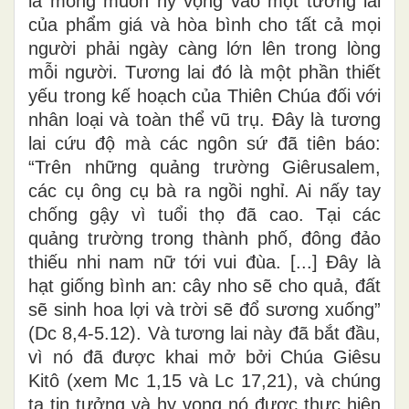
là mong muốn hy vọng vào một tương lai
của phẩm giá và hòa bình cho tất cả mọi
người phải ngày càng lớn lên trong lòng
mỗi người. Tương lai đó là một phần thiết
yếu trong kế hoạch của Thiên Chúa đối với
nhân loại và toàn thể vũ trụ. Đây là tương
lai cứu độ mà các ngôn sứ đã tiên báo:
“Trên những quảng trường Giêrusalem,
các cụ ông cụ bà ra ngồi nghỉ. Ai nấy tay
chống gậy vì tuổi thọ đã cao. Tại các
quảng trường trong thành phố, đông đảo
thiếu nhi nam nữ tới vui đùa. [...] Đây là
hạt giống bình an: cây nho sẽ cho quả, đất
sẽ sinh hoa lợi và trời sẽ đổ sương xuống”
(Dc 8,4-5.12). Và tương lai này đã bắt đầu,
vì nó đã được khai mở bởi Chúa Giêsu
Kitô (xem Mc 1,15 và Lc 17,21), và chúng
ta tin tưởng và hy vọng nó được thực hiện