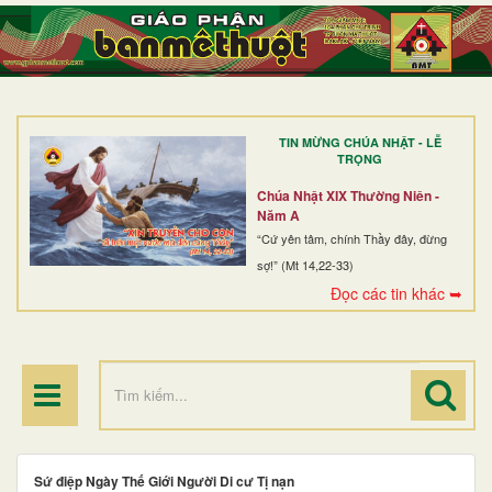
TRANG NHẤT
GIỚI THIỆU
GIÁO XỨ
TIN MỪNG CHÚA NHẬT - LỄ
DÒNG TU
TRỌNG
BAN MỤC VỤ
Chúa Nhật XIX Thường Niên -
Năm A
ĐOÀN THỂ CG
“Cứ yên tâm, chính Thầy đây, đừng
sợ!” (Mt 14,22-33)
LINH MỤC
Đọc các tin khác ➥
ĐIỂM HÀNH HƯƠNG
Sứ điệp Ngày Thế Giới Người Di cư Tị nạn