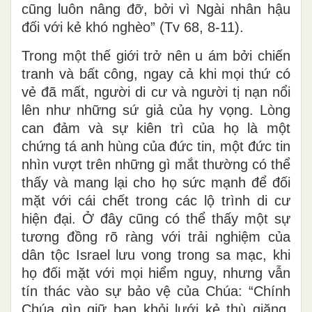
cũng luôn nâng đỡ, bởi vì Ngài nhân hậu
đối với kẻ khó nghèo” (Tv 68, 8-11).
Trong một thế giới trở nên u ám bởi chiến
tranh và bất công, ngay cả khi mọi thứ có
vẻ đã mất, người di cư và người tị nạn nổi
lên như những sứ giả của hy vọng. Lòng
can đảm và sự kiên trì của họ là một
chứng tá anh hùng của đức tin, một đức tin
nhìn vượt trên những gì mắt thường có thể
thấy và mang lại cho họ sức mạnh để đối
mặt với cái chết trong các lộ trình di cư
hiện đại. Ở đây cũng có thể thấy một sự
tương đồng rõ ràng với trải nghiệm của
dân tộc Israel lưu vong trong sa mạc, khi
họ đối mặt với mọi hiểm nguy, nhưng vẫn
tín thác vào sự bảo vệ của Chúa: “Chính
Chúa gìn giữ bạn khỏi lưới kẻ thù giăng,