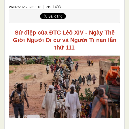
|
26/07/2025 09:55:16
1403
Sứ điệp của ĐTC Lêô XIV - Ngày Thế
Giới Người Di cư và Người Tị nạn lần
thứ 111