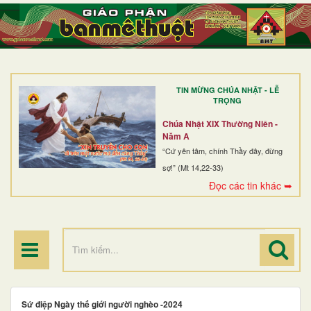
TRANG NHẤT
GIỚI THIỆU
GIÁO XỨ
TIN MỪNG CHÚA NHẬT - LỄ
DÒNG TU
TRỌNG
BAN MỤC VỤ
Chúa Nhật XIX Thường Niên -
Năm A
ĐOÀN THỂ CG
“Cứ yên tâm, chính Thầy đây, đừng
sợ!” (Mt 14,22-33)
LINH MỤC
Đọc các tin khác ➥
ĐIỂM HÀNH HƯƠNG
Sứ điệp Ngày thế giới người nghèo -2024