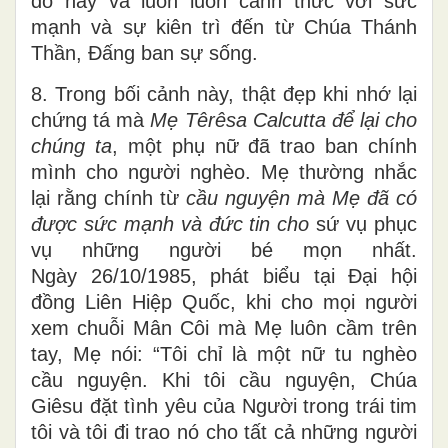
dỗ này và luôn luôn canh thức với sức
mạnh và sự kiên trì đến từ Chúa Thánh
Thần, Đấng ban sự sống.
8. Trong bối cảnh này, thật đẹp khi nhớ lại
chứng tá mà
Mẹ Têrêsa Calcutta để lại cho
chúng ta
, một phụ nữ đã trao ban chính
mình cho người nghèo. Mẹ thường nhắc
lại rằng chính từ
cầu nguyện mà Mẹ đã có
được sức mạnh và đức tin cho
sứ vụ phục
vụ những người bé mọn nhất.
Ngày 26/10/1985, phát biểu tại Đại hội
đồng Liên Hiệp Quốc, khi cho mọi người
xem chuỗi Mân Côi mà Mẹ luôn cầm trên
tay, Mẹ nói: “Tôi chỉ là một nữ tu nghèo
cầu nguyện. Khi tôi cầu nguyện, Chúa
Giêsu đặt tình yêu của Người trong trái tim
tôi và tôi đi trao nó cho tất cả những người