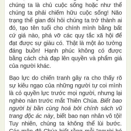
chúng ta là chủ cuộc sống hoặc như thể
chúng ta phải chiếm hữu cuộc sống! Não
trạng thế gian đòi hỏi chúng ta trở thành ai
đó, tạo tên tuổi cho chính mình bằng bất
cứ giá nào, phá vỡ các quy tắc xã hội để
đạt được sự giàu có. Thật là một ảo tưởng
đáng buồn! Hạnh phúc không có được
bằng cách chà đạp lên quyền và phẩm giá
của người khác.
Bạo lực do chiến tranh gây ra cho thấy rõ
sự kiêu ngạo của những người tự coi mình
là có quyền lực trước mọi người, nhưng lại
nghèo nàn trước mắt Thiên Chúa.
Biết bao
người bị bần cùng hoá bởi chính sách vũ
trang độc ác này
, biết bao nạn nhân vô tội!
Tuy nhiên, chúng ta không thể lùi bước.
Các môn đệ Chúa biết rằng mỗi “người bé