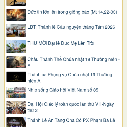
Đức tin lớn lên trong giông bão (Mt 14,22-33)
LBT: Thánh lễ Cầu nguyện tháng Tám 2026
THƯ MỜI Đại lễ Đức Mẹ Lên Trời
Chầu Thánh Thể Chúa nhật 19 Thường niên -
A
Thánh ca Phụng vụ Chúa nhật 19 Thường
niên A
Nhịp sống Giáo hội Việt Nam số 85
Đại Hội Giáo lý toàn quốc lần thứ VII -Ngày
thứ 2
Thánh Lễ An Táng Cha Cố PX Phạm Bá Lễ