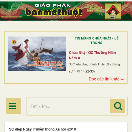
TRANG NHẤT
GIỚI THIỆU
GIÁO XỨ
TIN MỪNG CHÚA NHẬT - LỄ
DÒNG TU
TRỌNG
BAN MỤC VỤ
Chúa Nhật XIX Thường Niên -
Năm A
ĐOÀN THỂ CG
“Cứ yên tâm, chính Thầy đây, đừng
sợ!” (Mt 14,22-33)
LINH MỤC
Đọc các tin khác ➥
ĐIỂM HÀNH HƯƠNG
Sứ điệp Ngày Truyền thông Xã hội -2019