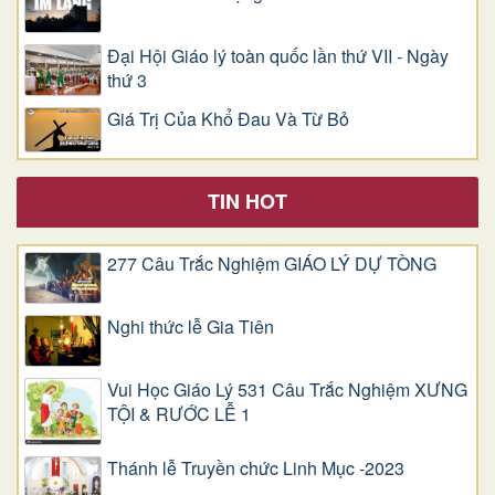
Đại Hội Giáo lý toàn quốc lần thứ VII - Ngày
thứ 3
Giá Trị Của Khổ Ðau Và Từ Bỏ
TIN HOT
277 Câu Trắc Nghiệm GIÁO LÝ DỰ TÒNG
Nghi thức lễ Gia Tiên
Vui Học Giáo Lý 531 Câu Trắc Nghiệm XƯNG
TỘI & RƯỚC LỄ 1
Thánh lễ Truyền chức Linh Mục -2023