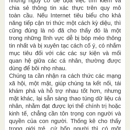
những nguy cơ đe dọa việc tìm kiếm và
chia sẻ thông tin xác thực trên quy mô
toàn cầu. Nếu Internet tiêu biểu cho khả
năng tiếp cận tri ​​thức một cách kỳ diệu, thì
cũng đúng là nó đã cho thấy đó là một
trong những lĩnh vực dễ bị bóp méo thông
tin nhất và bị xuyên tạc cách cố ý, có nhắm
mục tiêu đối với các các sự kiện và mối
quan hệ giữa các cá nhân, thường được
dùng để bôi nhọ nhau.
Chúng ta cần nhận ra cách thức các mạng
xã hội, một mặt, giúp chúng ta kết nối, tái
khám phá và hỗ trợ nhau tốt hơn, nhưng
mặt khác, lại sẵn sàng thao túng dữ liệu cá
nhân, nhằm đạt được lợi thế chính trị hoặc
kinh tế, chẳng cần tôn trọng con người và
quyền của con người. Thống kê cho thấy
trong giới trẻ, cứ bốn người thì có một