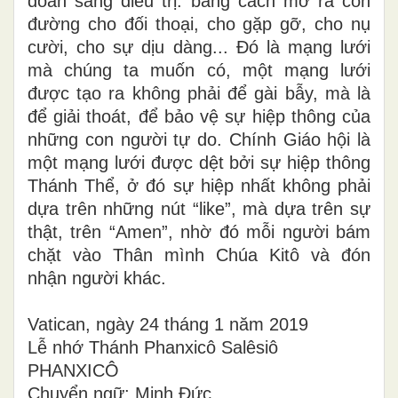
đoán sang điều trị: bằng cách mở ra con
đường cho đối thoại, cho gặp gỡ, cho nụ
cười, cho sự dịu dàng... Đó là mạng lưới
mà chúng ta muốn có, một mạng lưới
được tạo ra không phải để gài bẫy, mà là
để giải thoát, để bảo vệ sự hiệp thông của
những con người tự do. Chính Giáo hội là
một mạng lưới được dệt bởi sự hiệp thông
Thánh Thể, ở đó sự hiệp nhất không phải
dựa trên những nút “like”, mà dựa trên sự
thật, trên “Amen”, nhờ đó mỗi người bám
chặt vào Thân mình Chúa Kitô và đón
nhận người khác.
Vatican, ngày 24 tháng 1 năm 2019
Lễ nhớ Thánh Phanxicô Salêsiô
PHANXICÔ
Chuyển ngữ: Minh Đức