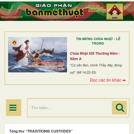
TRANG NHẤT
GIỚI THIỆU
GIÁO XỨ
TIN MỪNG CHÚA NHẬT - LỄ
DÒNG TU
TRỌNG
BAN MỤC VỤ
Chúa Nhật XIX Thường Niên -
Năm A
ĐOÀN THỂ CG
“Cứ yên tâm, chính Thầy đây, đừng
sợ!” (Mt 14,22-33)
LINH MỤC
Đọc các tin khác ➥
ĐIỂM HÀNH HƯƠNG
Tông thư “TRADITIONIS CUSTODES”