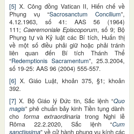
[5]
X. Công đồng Vatican II, Hiến chế về
Phụng vụ “
Sacrosanctum Concilium
”,
4.12.1963, số 41: AAS 56 (1964)
111;
Caeremoniale Episcoporum
, số 9; Bộ
Phụng tự và Kỷ luật các Bí tích, Huấn thị
về một số điều phải giữ hoặc phải tránh
liên quan đến Bí tích Thánh Thể
“
Redemptionis Sacramentum
”, 25.3.2004,
số 19-25: AAS 96 (2004) 555-557.
[6]
X. Giáo Luật, khoản 375, §1; khoản
392.
[7]
X. Bộ Giáo lý Đức tin, Sắc lệnh “
Quo
magis
” phê chuẩn bảy kinh Tiền tụng dành
cho
forma extraordinaria
trong Nghi lễ
Rôma 22.2.2020, Sắc lệnh “
Cum
sanctissima
” về cử hành phụng vụ kính các