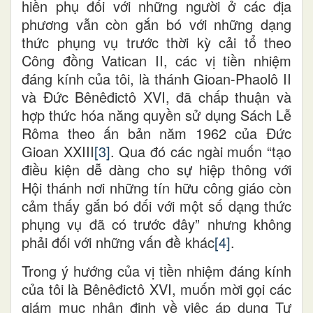
hiền phụ đối với những người ở các địa
phương vẫn còn gắn bó với những dạng
thức phụng vụ trước thời kỳ cải tổ theo
Công đồng Vatican II, các vị tiền nhiệm
đáng kính của tôi, là thánh Gioan-Phaolô II
và Đức Bênêđictô XVI, đã chấp thuận và
hợp thức hóa năng quyền sử dụng Sách Lễ
Rôma theo ấn bản năm 1962 của Đức
Gioan XXIII
[3]
. Qua đó các ngài muốn “tạo
điều kiện dễ dàng cho sự hiệp thông với
Hội thánh nơi những tín hữu công giáo còn
cảm thấy gắn bó đối với một số dạng thức
phụng vụ đã có trước đây” nhưng không
phải đối với những vấn đề khác
[4]
.
Trong ý hướng của vị tiền nhiệm đáng kính
của tôi là Bênêđictô XVI, muốn mời gọi các
giám mục nhận định về việc áp dụng Tự