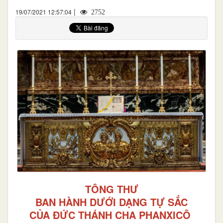
|
19/07/2021 12:57:04
2752
TÔNG THƯ
BAN HÀNH DƯỚI DẠNG TỰ SẮC
CỦA ĐỨC THÁNH CHA PHANXICÔ