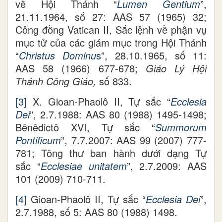
về Hội Thánh “
Lumen Gentium
”,
21.11.1964, số 27: AAS 57 (1965) 32;
Công đồng Vatican II, Sắc lệnh về phận vụ
mục tử của các giám mục trong Hội Thánh
“
Christus Dominu
s
”, 28.10.1965, số 11:
AAS 58 (1966) 677-678;
Giáo Lý Hội
Thánh Công Giáo,
số 833.
[3]
X. Gioan-Phaolô II, Tự sắc “
Ecclesia
Dei
”, 2.7.1988: AAS 80 (1988) 1495-1498;
Bênêđictô XVI, Tự sắc “
Summorum
Pontificum
”, 7.7.2007: AAS 99 (2007) 777-
781; Tông thư ban hành dưới dạng Tự
sắc “
Ecclesiae unitatem
”, 2.7.2009: AAS
101 (2009) 710-711.
[4]
Gioan-Phaolô II, Tự sắc “
Ecclesia Dei
”,
2.7.1988, số 5: AAS 80 (1988) 1498.