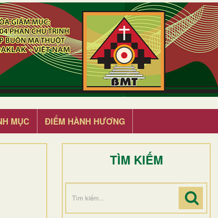
NH MỤC
ĐIỂM HÀNH HƯƠNG
TÌM KIẾM