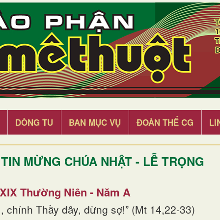
DÒNG TU
BAN MỤC VỤ
ĐOÀN THỂ CG
LI
TIN MỪNG CHÚA NHẬT - LỄ TRỌNG
 XIX Thường Niên - Năm A
, chính Thầy đây, đừng sợ!” (Mt 14,22-33)