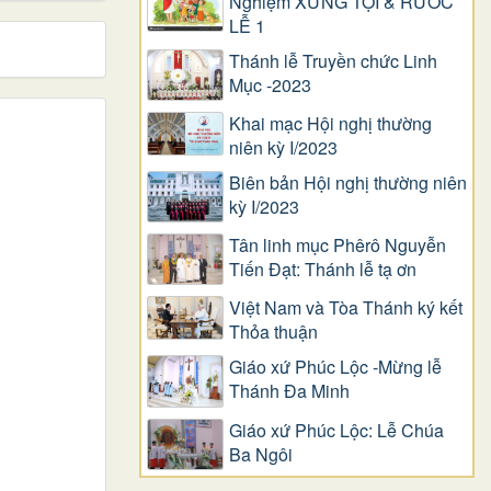
Nghiệm XƯNG TỘI & RƯỚC
LỄ 1
Thánh lễ Truyền chức Linh
Mục -2023
Khai mạc Hội nghị thường
niên kỳ I/2023
Biên bản Hội nghị thường niên
kỳ I/2023
Tân linh mục Phêrô Nguyễn
Tiến Đạt: Thánh lễ tạ ơn
Việt Nam và Tòa Thánh ký kết
Thỏa thuận
Giáo xứ Phúc Lộc -Mừng lễ
Thánh Đa Minh
Giáo xứ Phúc Lộc: Lễ Chúa
Ba Ngôi