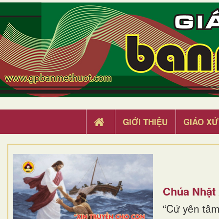
GIỚI THIỆU
GIÁO XỨ
Chúa Nhật
“Cứ yên tâm