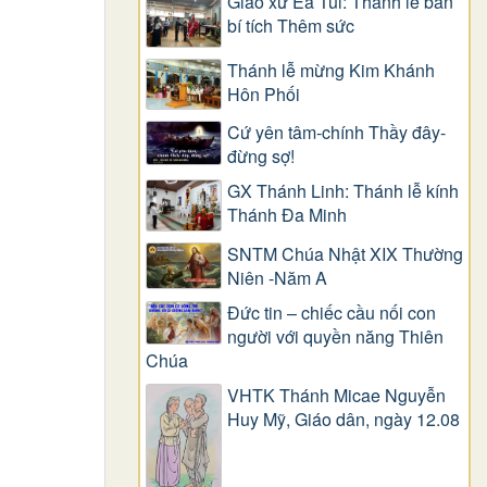
Giáo xứ Ea Tul: Thánh lễ ban
bí tích Thêm sức
Thánh lễ mừng Kim Khánh
Hôn Phối
Cứ yên tâm-chính Thầy đây-
đừng sợ!
GX Thánh Linh: Thánh lễ kính
Thánh Đa Minh
SNTM Chúa Nhật XIX Thường
Niên -Năm A
Đức tin – chiếc cầu nối con
người với quyền năng Thiên
Chúa
VHTK Thánh Micae Nguyễn
Huy Mỹ, Giáo dân, ngày 12.08