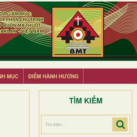
NH MỤC
ĐIỂM HÀNH HƯƠNG
TÌM KIẾM