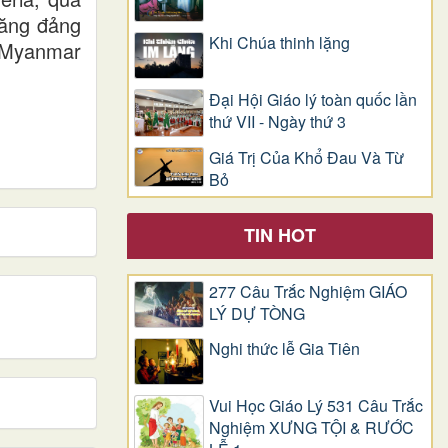
băng đảng
Khi Chúa thinh lặng
i Myanmar
Đại Hội Giáo lý toàn quốc lần
thứ VII - Ngày thứ 3
Giá Trị Của Khổ Ðau Và Từ
Bỏ
TIN HOT
277 Câu Trắc Nghiệm GIÁO
LÝ DỰ TÒNG
Nghi thức lễ Gia Tiên
Vui Học Giáo Lý 531 Câu Trắc
Nghiệm XƯNG TỘI & RƯỚC