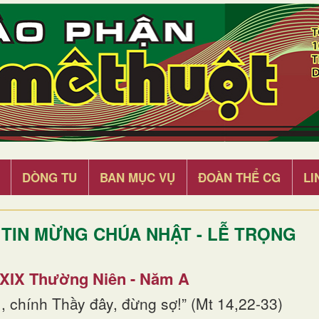
DÒNG TU
BAN MỤC VỤ
ĐOÀN THỂ CG
LI
TIN MỪNG CHÚA NHẬT - LỄ TRỌNG
 XIX Thường Niên - Năm A
, chính Thầy đây, đừng sợ!” (Mt 14,22-33)