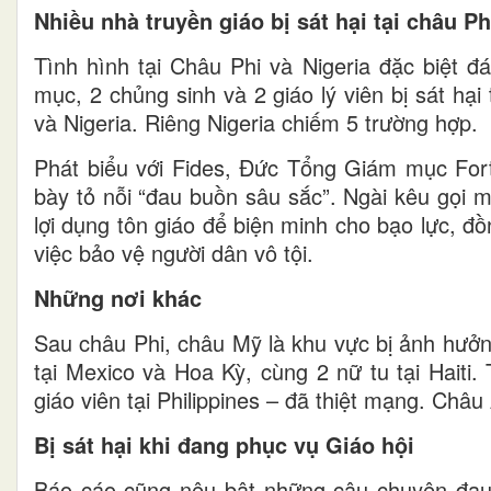
Nhiều nhà truyền giáo bị sát hại tại châu Ph
Tình hình tại Châu Phi và Nigeria đặc biệt đá
mục, 2 chủng sinh và 2 giáo lý viên bị sát hạ
và Nigeria. Riêng Nigeria chiếm 5 trường hợp.
Phát biểu với Fides, Đức Tổng Giám mục Fo
bày tỏ nỗi “đau buồn sâu sắc”. Ngài kêu gọi mọi
lợi dụng tôn giáo để biện minh cho bạo lực, đ
việc bảo vệ người dân vô tội.
Những nơi khác
Sau châu Phi, châu Mỹ là khu vực bị ảnh hưởng
tại Mexico và Hoa Kỳ, cùng 2 nữ tu tại Haiti
giáo viên tại Philippines – đã thiệt mạng. Châu
Bị sát hại khi đang phục vụ Giáo hội
Báo cáo cũng nêu bật những câu chuyện đau l