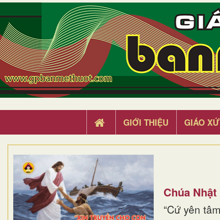
GIỚI THIỆU
GIÁO XỨ
Chúa Nhật
“Cứ yên tâm