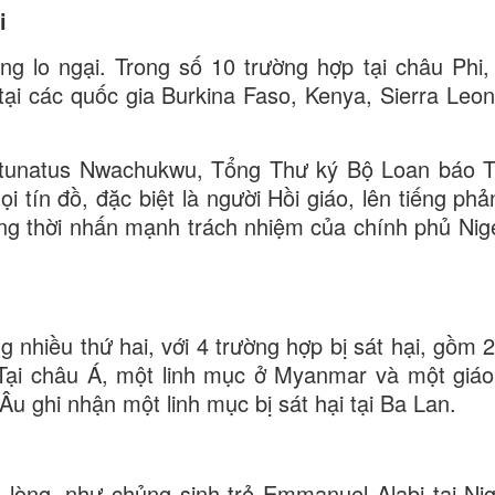
i
ng lo ngại. Trong số 10 trường hợp tại châu Phi, 
i tại các quốc gia Burkina Faso, Kenya, Sierra Leo
rtunatus Nwachukwu, Tổng Thư ký Bộ Loan báo 
 tín đồ, đặc biệt là người Hồi giáo, lên tiếng phả
ồng thời nhấn mạnh trách nhiệm của chính phủ Nige
 nhiều thứ hai, với 4 trường hợp bị sát hại, gồm 2
. Tại châu Á, một linh mục ở Myanmar và một giáo
 Âu ghi nhận một linh mục bị sát hại tại Ba Lan.
òng, như chủng sinh trẻ Emmanuel Alabi tại Nig