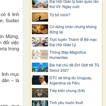
Đại Hội Giáo lý toàn quốc lần
thứ VII -Ngày cuối
có 6 linh
Từ bỏ mình?
ne, Sudan
Có dừng chân nhưng không
đứng lại
Tin Mừng,
Trực tuyến Thánh lễ Bế mạc
n đối việc
Đại Hội Giáo Lý
ria trong
Thông điệp Magnifica
Humanitas
Bài hát chủ đề ĐH Giới trẻ TG
Seoul 2027
 linh mục
ĐTC sẽ tông du Uruguay,
 dân – là
Argentina và Pêru
Tiếp kiến chung (5/8)
Tình yêu muôn thuở
eria, qua