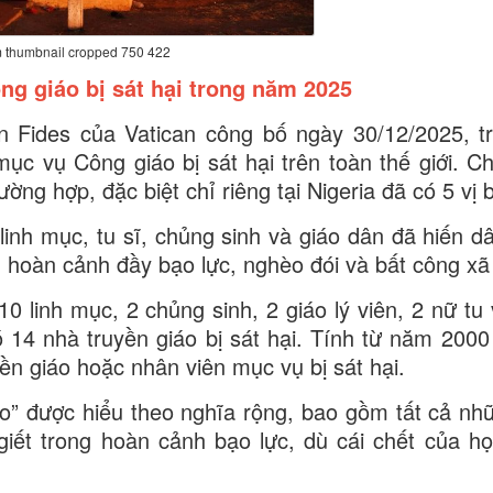
 thumbnail cropped 750 422
ng giáo bị sát hại trong năm 2025
n Fides của Vatican công bố ngày 30/12/2025, 
ục vụ Công giáo bị sát hại trên toàn thế giới. Ch
ng hợp, đặc biệt chỉ riêng tại Nigeria đã có 5 vị bị
inh mục, tu sĩ, chủng sinh và giáo dân đã hiến 
 hoàn cảnh đầy bạo lực, nghèo đói và bất công xã 
linh mục, 2 chủng sinh, 2 giáo lý viên, 2 nữ tu 
 14 nhà truyền giáo bị sát hại. Tính từ năm 2000
ền giáo hoặc nhân viên mục vụ bị sát hại.
o” được hiểu theo nghĩa rộng, bao gồm tất cả nh
iết trong hoàn cảnh bạo lực, dù cái chết của h