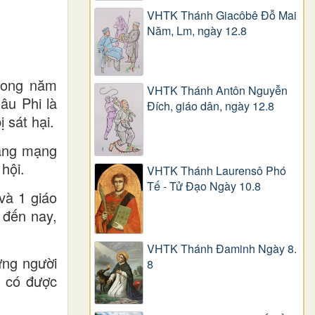
VHTK Thánh Giacôbê Ðỗ Mai
Năm, Lm, ngày 12.8
trong năm
VHTK Thánh Antôn Nguyễn
âu Phi là
Ðích, giáo dân, ngày 12.8
 sát hại.
dâng mạng
hội.
VHTK Thánh Laurensô Phó
Tế - Tử Đạo Ngày 10.8
và 1 giáo
 đến nay,
VHTK Thánh Đaminh Ngày 8.
ững người
8
ọ có được