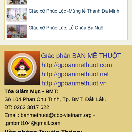
Giáo xứ Phúc Lộc -Mừng lễ Thánh Đa Minh
Giáo xứ Phúc Lộc: Lễ Chúa Ba Ngôi
Giáo phận BAN MÊ THUỘT
http://gpbanmethuot.com
http://gpbanmethuot.net
http://gpbanmethuot.vn
Tòa Giám Mục - BMT:
Số 104 Phan Chu Trinh, Tp. BMT, Đắk Lắk.
ĐT: 0262 3817 622
Email: banmethuot@cbc-vietnam.org -
tgmbmt104@gmail.com
Văn phòng Truyền Thông: