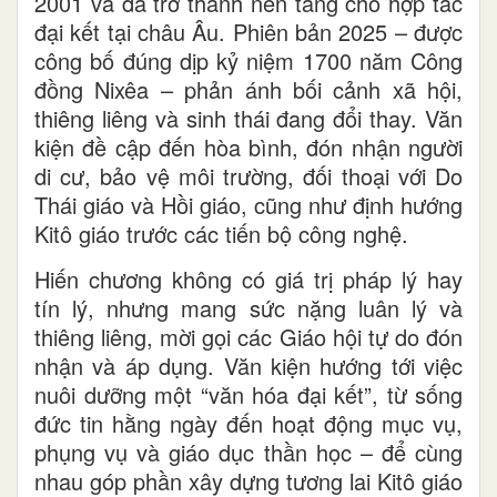
2001 và đã trở thành nền tảng cho hợp tác
đại kết tại châu Âu. Phiên bản 2025 – được
công bố đúng dịp kỷ niệm 1700 năm Công
đồng Nixêa – phản ánh bối cảnh xã hội,
thiêng liêng và sinh thái đang đổi thay. Văn
kiện đề cập đến hòa bình, đón nhận người
di cư, bảo vệ môi trường, đối thoại với Do
Thái giáo và Hồi giáo, cũng như định hướng
Kitô giáo trước các tiến bộ công nghệ.
Hiến chương không có giá trị pháp lý hay
tín lý, nhưng mang sức nặng luân lý và
thiêng liêng, mời gọi các Giáo hội tự do đón
nhận và áp dụng. Văn kiện hướng tới việc
nuôi dưỡng một “văn hóa đại kết”, từ sống
đức tin hằng ngày đến hoạt động mục vụ,
phụng vụ và giáo dục thần học – để cùng
nhau góp phần xây dựng tương lai Kitô giáo