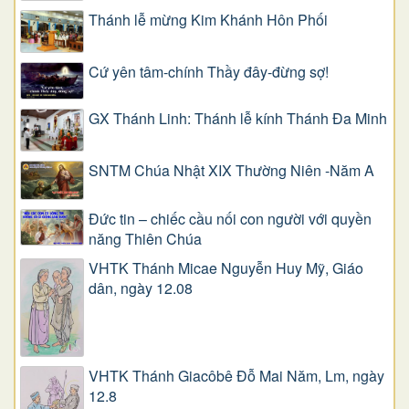
Thánh lễ mừng Kim Khánh Hôn Phối
Cứ yên tâm-chính Thầy đây-đừng sợ!
GX Thánh Linh: Thánh lễ kính Thánh Đa Minh
SNTM Chúa Nhật XIX Thường Niên -Năm A
Đức tin – chiếc cầu nối con người với quyền
năng Thiên Chúa
VHTK Thánh Micae Nguyễn Huy Mỹ, Giáo
dân, ngày 12.08
VHTK Thánh Giacôbê Ðỗ Mai Năm, Lm, ngày
12.8