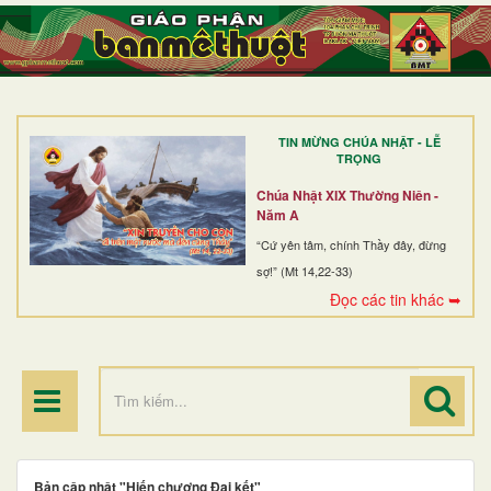
TRANG NHẤT
GIỚI THIỆU
GIÁO XỨ
TIN MỪNG CHÚA NHẬT - LỄ
DÒNG TU
TRỌNG
BAN MỤC VỤ
Chúa Nhật XIX Thường Niên -
Năm A
ĐOÀN THỂ CG
“Cứ yên tâm, chính Thầy đây, đừng
sợ!” (Mt 14,22-33)
LINH MỤC
Đọc các tin khác ➥
ĐIỂM HÀNH HƯƠNG
Bản cập nhật "Hiến chương Đại kết"