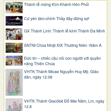
Thánh lễ mừng Kim Khánh Hôn Phối
Cứ yên tâm-chính Thầy đây-đừng sợ!
GX Thánh Linh: Thánh lễ kính Thánh Đa Minh
SNTM Chúa Nhật XIX Thường Niên -Năm A
Đức tin – chiếc cầu nối con người với quyền
năng Thiên Chúa
VHTK Thánh Micae Nguyễn Huy Mỹ, Giáo
dân, ngày 12.08
VHTK Thánh Giacôbê Ðỗ Mai Năm, Lm, ngày
12.8