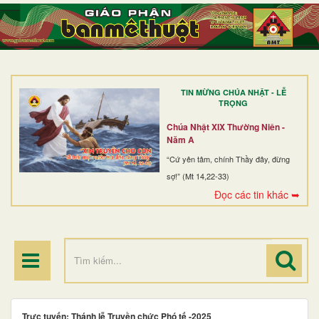
TRANG NHẤT
GIỚI THIỆU
GIÁO XỨ
TIN MỪNG CHÚA NHẬT - LỄ
DÒNG TU
TRỌNG
BAN MỤC VỤ
Chúa Nhật XIX Thường Niên -
Năm A
ĐOÀN THỂ CG
“Cứ yên tâm, chính Thầy đây, đừng
sợ!” (Mt 14,22-33)
LINH MỤC
Đọc các tin khác ➥
ĐIỂM HÀNH HƯƠNG
Trực tuyến: Thánh lễ Truyền chức Phó tế -2025