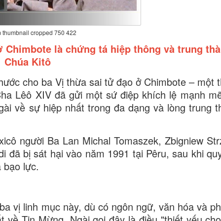
 thumbnail cropped 750 422
 Chimbote là chứng tá hiệp thông và trung thà
Chúa Kitô
ước cho ba Vị thừa sai tử đạo ở Chimbote – một 
ha Lêô XIV đã gửi một sứ điệp khích lệ mạnh mẽ
gài về sự hiệp nhất trong đa dạng và lòng trung t
xicô người Ba Lan Michal Tomaszek, Zbigniew Str
i đã bị sát hại vào năm 1991 tại Pêru, sau khi quy
 bạo lực.
a vị linh mục này, dù có ngôn ngữ, văn hóa và p
 về Tin Mừng. Ngài gọi đây là điều "thiết yếu cho