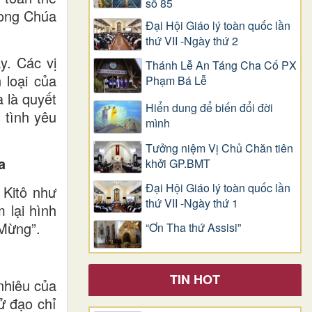
số 85
rong Chúa
Đại Hội Giáo lý toàn quốc lần
thứ VII -Ngày thứ 2
y. Các vị
Thánh Lễ An Táng Cha Cố PX
 loại của
Phạm Bá Lễ
 là quyết
Hiển dung để biến đổi đời
 tình yêu
mình
Tưởng niệm Vị Chủ Chăn tiên
a
khởi GP.BMT
Đại Hội Giáo lý toàn quốc lần
 Kitô như
thứ VII -Ngày thứ 1
 lại hình
 Mừng”.
“Ơn Tha thứ Assisi”
TIN HOT
nhiêu của
ử đạo chỉ