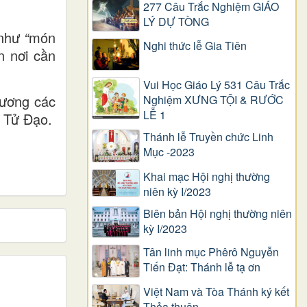
277 Câu Trắc Nghiệm GIÁO
LÝ DỰ TÒNG
 như
“
món
Nghi thức lễ Gia Tiên
n nơi cần
Vui Học Giáo Lý 531 Câu Trắc
gương các
Nghiệm XƯNG TỘI & RƯỚC
LỄ 1
 Tử Đạo.
Thánh lễ Truyền chức Linh
Mục -2023
Khai mạc Hội nghị thường
niên kỳ I/2023
Biên bản Hội nghị thường niên
kỳ I/2023
Tân linh mục Phêrô Nguyễn
Tiến Đạt: Thánh lễ tạ ơn
Việt Nam và Tòa Thánh ký kết
Thỏa thuận