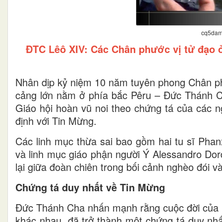
cq5dam
ĐTC Lêô XIV: Các Chân phước vị tử đạo ở
Nhân dịp kỷ niệm 10 năm tuyên phong Chân ph
cảng lớn nằm ở phía bắc Pêru – Đức Thánh C
Giáo hội hoàn vũ noi theo chứng tá của các n
định với Tin Mừng.
Các linh mục thừa sai bao gồm hai tu sĩ Phan
và linh mục giáo phận người Ý Alessandro Dord
lại giữa đoàn chiên trong bối cảnh nghèo đói và
Chứng tá duy nhất về Tin Mừng
Đức Thánh Cha nhấn mạnh rằng cuộc đời của b
khác nhau, đã trở thành một chứng tá duy nhất