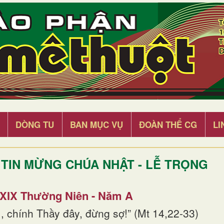
DÒNG TU
BAN MỤC VỤ
ĐOÀN THỂ CG
LI
TIN MỪNG CHÚA NHẬT - LỄ TRỌNG
 XIX Thường Niên - Năm A
, chính Thầy đây, đừng sợ!” (Mt 14,22-33)