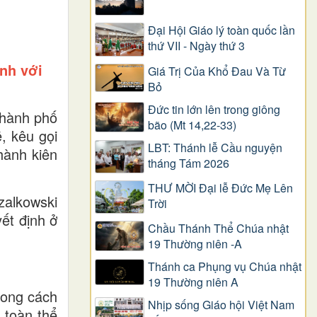
Đại Hội Giáo lý toàn quốc lần
thứ VII - Ngày thứ 3
nh với
Giá Trị Của Khổ Ðau Và Từ
Bỏ
Đức tin lớn lên trong giông
thành phố
bão (Mt 14,22-33)
, kêu gọi
LBT: Thánh lễ Cầu nguyện
hành kiên
tháng Tám 2026
THƯ MỜI Đại lễ Đức Mẹ Lên
zalkowski
Trời
ết định ở
Chầu Thánh Thể Chúa nhật
19 Thường niên -A
Thánh ca Phụng vụ Chúa nhật
19 Thường niên A
hong cách
Nhịp sống Giáo hội Việt Nam
 toàn thể