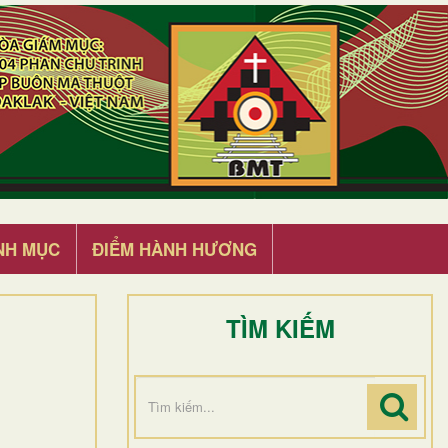
NH MỤC
ĐIỂM HÀNH HƯƠNG
TÌM KIẾM