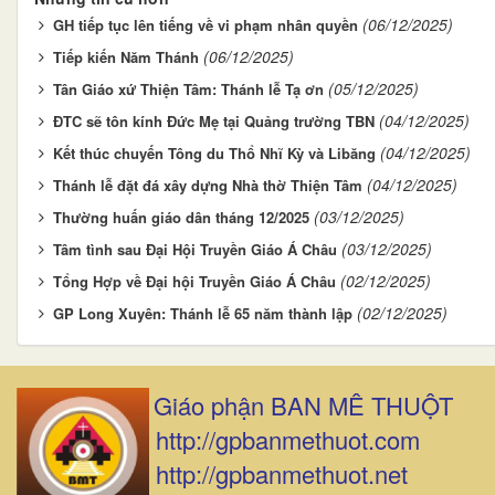
(06/12/2025)
GH tiếp tục lên tiếng về vi phạm nhân quyền
(06/12/2025)
Tiếp kiến Năm Thánh
(05/12/2025)
Tân Giáo xứ Thiện Tâm: Thánh lễ Tạ ơn
(04/12/2025)
ĐTC sẽ tôn kính Đức Mẹ tại Quảng trường TBN
(04/12/2025)
Kết thúc chuyến Tông du Thổ Nhĩ Kỳ và Libăng
(04/12/2025)
Thánh lễ đặt đá xây dựng Nhà thờ Thiện Tâm
(03/12/2025)
Thường huấn giáo dân tháng 12/2025
(03/12/2025)
Tâm tình sau Đại Hội Truyền Giáo Á Châu
(02/12/2025)
Tổng Hợp về Đại hội Truyền Giáo Á Châu
(02/12/2025)
GP Long Xuyên: Thánh lễ 65 năm thành lập
Giáo phận BAN MÊ THUỘT
http://gpbanmethuot.com
http://gpbanmethuot.net