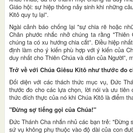
Giáo hội: sự hiệp thông nảy sinh khi những c
Kitô quy tụ lại”.
Ngài cảnh báo chống lại "sự chia rẽ hoặc nhữ
Chân phước nhắc nhở chúng ta rằng "Thiên C
chúng ta có xu hướng chia cắt”. Điều hiệp nhất
định làm cho ý kiến phù hợp với ý kiến của C
duy nhất cho Thiên Chúa và dân của Người”, m
Trở về với Chúa Giêsu Kitô như thước đo ch
Đối diện với các thách thức mục vụ, Đức Thá
thước đo cho các lựa chọn, lời nói và ưu tiên
thức đích thực của nó khi Chúa Kitô là điểm th
"Đừng sợ tiếng gọi của Chúa!"
Đức Thánh Cha nhắn nhủ các bạn trẻ: "Đừng sợ
sứ vụ không phụ thuộc vào độ dài của con đườ