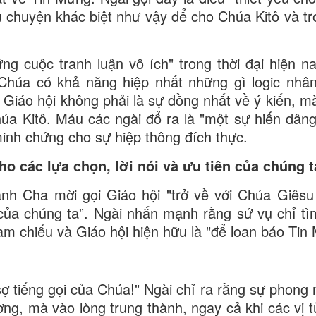
âu chuyện khác biệt như vậy để cho Chúa Kitô và t
ng cuộc tranh luận vô ích" trong thời đại hiện na
húa có khả năng hiệp nhất những gì logic nhân
 Giáo hội không phải là sự đồng nhất về ý kiến, mà
húa Kitô. Máu các ngài đổ ra là "một sự hiến dâng
inh chứng cho sự hiệp thông đích thực.
o các lựa chọn, lời nói và ưu tiên của chúng t
nh Cha mời gọi Giáo hội "trở về với Chúa Giêsu
 của chúng ta”. Ngài nhấn mạnh rằng sứ vụ chỉ tìm
am chiếu và Giáo hội hiện hữu là "để loan báo Tin
 tiếng gọi của Chúa!" Ngài chỉ ra rằng sự phong 
ng, mà vào lòng trung thành, ngay cả khi các vị t