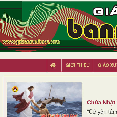
GIỚI THIỆU
GIÁO XỨ
Chúa Nhật
“Cứ yên tâm