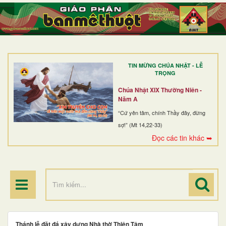
TRANG NHẤT
GIỚI THIỆU
GIÁO XỨ
TIN MỪNG CHÚA NHẬT - LỄ
DÒNG TU
TRỌNG
BAN MỤC VỤ
Chúa Nhật XIX Thường Niên -
Năm A
ĐOÀN THỂ CG
“Cứ yên tâm, chính Thầy đây, đừng
sợ!” (Mt 14,22-33)
LINH MỤC
Đọc các tin khác ➥
ĐIỂM HÀNH HƯƠNG
Thánh lễ đặt đá xây dựng Nhà thờ Thiện Tâm