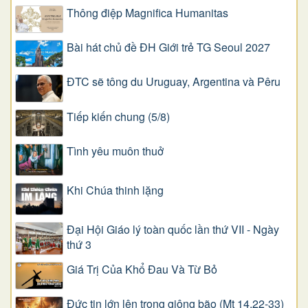
Thông điệp Magnifica Humanitas
Bài hát chủ đề ĐH Giới trẻ TG Seoul 2027
ĐTC sẽ tông du Uruguay, Argentina và Pêru
Tiếp kiến chung (5/8)
Tình yêu muôn thuở
Khi Chúa thinh lặng
Đại Hội Giáo lý toàn quốc lần thứ VII - Ngày
thứ 3
Giá Trị Của Khổ Ðau Và Từ Bỏ
Đức tin lớn lên trong giông bão (Mt 14,22-33)