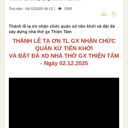
|
Thứ năm - 04/12/2025 06:12
1069
Thánh lễ tạ ơn nhận chức quản xứ tiên khởi và đặt đá
xây dựng nhà thờ gx Thiện Tâm
THÁNH LỄ TẠ ƠN TL GX NHẬN CHỨC
QUẢN XỨ TIÊN KHỞI
VÀ ĐẶT ĐÁ XD NHÀ THỜ GX THIỆN TÂM
- Ngày 02.12.2025