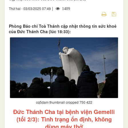
|
Thứ hai - 03/03/2025 07:49
1409
Phòng Báo chí Toà Thánh cập nhật thông tin sức khoẻ
của Đức Thánh Cha (lúc 18:33):
cq5dam thumbnail cropped 750 422
Đức Thánh Cha tại bệnh viện Gemelli
(tối 2/3): Tình trạng ổn định, không
dùng máy thở