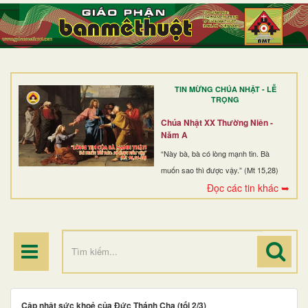
TRANG NHẤT
GIỚI THIỆU
GIÁO XỨ
TIN MỪNG CHÚA NHẬT - LỄ
DÒNG TU
TRỌNG
BAN MỤC VỤ
Chúa Nhật XX Thường Niên -
Năm A
ĐOÀN THỂ CG
“Này bà, bà có lòng mạnh tin. Bà
muốn sao thì được vậy.” (Mt 15,28)
LINH MỤC
Đọc các tin khác ➥
ĐIỂM HÀNH HƯƠNG
Cập nhật sức khoẻ của Đức Thánh Cha (tối 2/3)