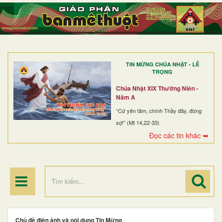
TRANG NHẤT
GIỚI THIỆU
GIÁO XỨ
TIN MỪNG CHÚA NHẬT - LỄ
DÒNG TU
TRỌNG
BAN MỤC VỤ
Chúa Nhật XIX Thường Niên -
Năm A
ĐOÀN THỂ CG
“Cứ yên tâm, chính Thầy đây, đừng
sợ!” (Mt 14,22-33)
LINH MỤC
Đọc các tin khác ➥
ĐIỂM HÀNH HƯƠNG
Chủ đề điện ảnh và nội dung Tin Mừng