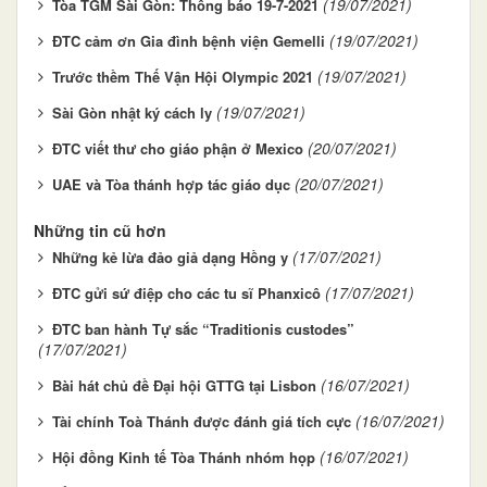
(19/07/2021)
Tòa TGM Sài Gòn: Thông báo 19-7-2021
(19/07/2021)
ĐTC cảm ơn Gia đình bệnh viện Gemelli
(19/07/2021)
Trước thềm Thế Vận Hội Olympic 2021
(19/07/2021)
Sài Gòn nhật ký cách ly
(20/07/2021)
ĐTC viết thư cho giáo phận ở Mexico
(20/07/2021)
UAE và Tòa thánh hợp tác giáo dục
Những tin cũ hơn
(17/07/2021)
Những kẻ lừa đảo giả dạng Hồng y
(17/07/2021)
ĐTC gửi sứ điệp cho các tu sĩ Phanxicô
ĐTC ban hành Tự sắc “Traditionis custodes”
(17/07/2021)
(16/07/2021)
Bài hát chủ đề Đại hội GTTG tại Lisbon
(16/07/2021)
Tài chính Toà Thánh được đánh giá tích cực
(16/07/2021)
Hội đồng Kinh tế Tòa Thánh nhóm họp