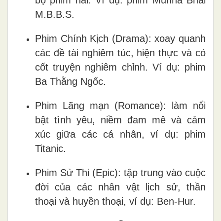
bộ phim hài. Ví dụ: phim Munna Bhai
M.B.B.S.
Phim Chính Kịch (Drama): xoay quanh
các đề tài nghiêm túc, hiện thực và có
cốt truyện nghiêm chỉnh. Ví dụ: phim
Ba Thằng Ngốc.
Phim Lãng mạn (Romance): làm nổi
bật tình yêu, niềm đam mê và cảm
xúc giữa các cá nhân, ví dụ: phim
Titanic.
Phim Sử Thi (Epic): tập trung vào cuộc
đời của các nhân vật lịch sử, thần
thoại và huyền thoại, ví dụ: Ben-Hur.