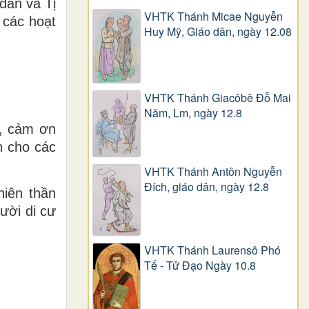
dân và Tị
VHTK Thánh Micae Nguyễn
 các hoạt
Huy Mỹ, Giáo dân, ngày 12.08
VHTK Thánh Giacôbê Ðỗ Mai
Năm, Lm, ngày 12.8
i, cảm ơn
h cho các
VHTK Thánh Antôn Nguyễn
Ðích, giáo dân, ngày 12.8
iên thần
ười di cư
VHTK Thánh Laurensô Phó
Tế - Tử Đạo Ngày 10.8