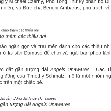
g y Michael Czerny, Phó Tổng Thư ký phân bộ Di 
n diện; và Đức cha Benoni Ambarus, phụ trách về
o thăm các thiếu nhi
ào ngắn gọn và trìu mến dành cho các thiếu nh
 ở lại sân Damaso để chơi và ngài ban phép làn
ợc đặt gần tượng đài
Angels Unawares
- Các Th
ng đồng của Timothy Schmalz, mô tả một nhóm ng
c trên một chiếc bè.
 gần tượng đài Angels Unawares