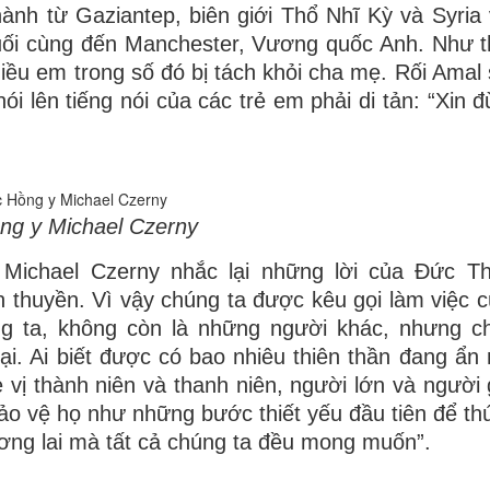
 hành từ Gaziantep, biên giới Thổ Nhĩ Kỳ và Syria
ối cùng đến Manchester, Vương quốc Anh. Như thế
nhiều em trong số đó bị tách khỏi cha mẹ. Rối Amal
i lên tiếng nói của các trẻ em phải di tản: “Xin 
ng y Michael Czerny
 Michael Czerny nhắc lại những lời của Đức T
 thuyền. Vì vậy chúng ta được kêu gọi làm việc 
g ta, không còn là những người khác, nhưng ch
oại. Ai biết được có bao nhiêu thiên thần đang ẩn
ẻ vị thành niên và thanh niên, người lớn và người 
bảo vệ họ như những bước thiết yếu đầu tiên để th
tương lai mà tất cả chúng ta đều mong muốn”.