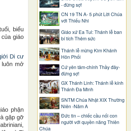
- đừng sợ!
CN 19 TN A- 5 phút Lời Chúa
với Thiếu Nhi
uổi, biểu
Giáo xứ Ea Tul: Thánh lễ ban
 của giáo
bí tích Thêm sức
Thánh lễ mừng Kim Khánh
iới Di cư
Hôn Phối
’ luôn mở
Cứ yên tâm-chính Thầy đây-
đừng sợ!
GX Thánh Linh: Thánh lễ kính
Thánh Đa Minh
SNTM Chúa Nhật XIX Thường
Niên -Năm A
giáo phận
Đức tin – chiếc cầu nối con
và gặp gỡ
người với quyền năng Thiên
briniani,
Chúa