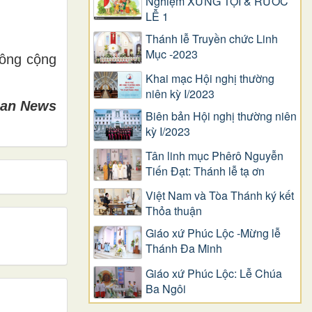
Nghiệm XƯNG TỘI & RƯỚC
LỄ 1
Thánh lễ Truyền chức Linh
Mục -2023
công cộng
Khai mạc Hội nghị thường
niên kỳ I/2023
can News
Biên bản Hội nghị thường niên
kỳ I/2023
Tân linh mục Phêrô Nguyễn
Tiến Đạt: Thánh lễ tạ ơn
Việt Nam và Tòa Thánh ký kết
Thỏa thuận
Giáo xứ Phúc Lộc -Mừng lễ
Thánh Đa Minh
Giáo xứ Phúc Lộc: Lễ Chúa
Ba Ngôi