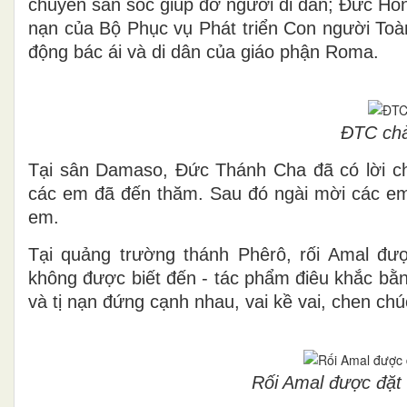
chuyên săn sóc giúp đỡ người di dân; Đức Hồn
nạn của Bộ Phục vụ Phát triển Con người Toà
động bác ái và di dân của giáo phận Roma.
ĐTC chà
Tại sân Damaso, Đức Thánh Cha đã có lời ch
các em đã đến thăm. Sau đó ngài mời các em
em.
Tại quảng trường thánh Phêrô, rối Amal đư
không được biết đến - tác phẩm điêu khắc bằ
và tị nạn đứng cạnh nhau, vai kề vai, chen chú
Rối Amal được đặt