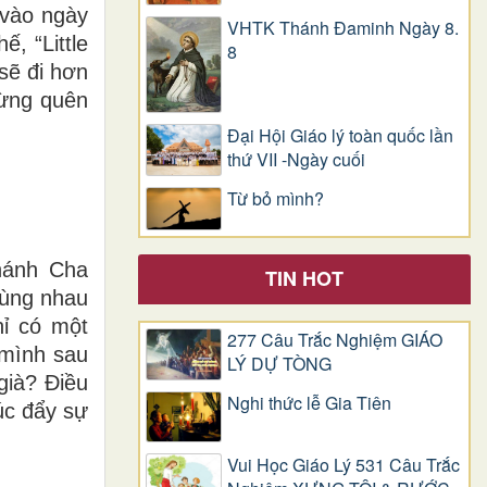
 vào ngày
VHTK Thánh Đaminh Ngày 8.
, “Little
8
 sẽ đi hơn
đừng quên
Đại Hội Giáo lý toàn quốc lần
thứ VII -Ngày cuối
Từ bỏ mình?
hánh Cha
TIN HOT
cùng nhau
ỉ có một
277 Câu Trắc Nghiệm GIÁO
 mình sau
LÝ DỰ TÒNG
già? Điều
Nghi thức lễ Gia Tiên
úc đẩy sự
Vui Học Giáo Lý 531 Câu Trắc