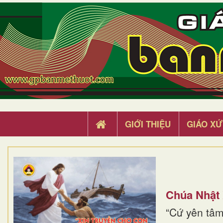
GIỚI THIỆU
GIÁO XỨ
Chúa Nhật
“Cứ yên tâm