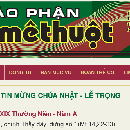
DÒNG TU
BAN MỤC VỤ
ĐOÀN THỂ CG
LI
TIN MỪNG CHÚA NHẬT - LỄ TRỌNG
 XIX Thường Niên - Năm A
, chính Thầy đây, đừng sợ!” (Mt 14,22-33)