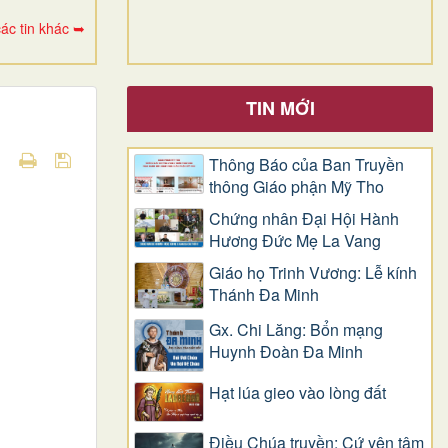
ác tin khác ➥
TIN MỚI
Thông Báo của Ban Truyền
thông Giáo phận Mỹ Tho
Chứng nhân Đại Hội Hành
Hương Đức Mẹ La Vang
Giáo họ Trinh Vương: Lễ kính
Thánh Đa Minh
Gx. Chi Lăng: Bổn mạng
Huynh Đoàn Đa Minh
Hạt lúa gieo vào lòng đất
Điều Chúa truyền: Cứ yên tâm