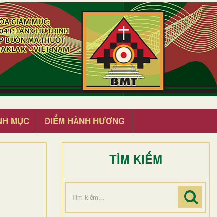
NH MỤC
ĐIỂM HÀNH HƯƠNG
TÌM KIẾM