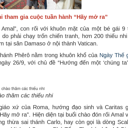
i tham gia cuộc tuần hành “Hãy mở ra”
 Amal”, con rối với khuôn mặt của một bé gái 9 t
 do phải chạy trốn chiến tranh, hơn 200 thiếu nhi
tại sân Damaso ở nội thành Vatican.
 thánh Phêrô nằm trong khuôn khổ của
Ngày Thế g
gày 26/9, với chủ đề “Hướng đến một ‘chúng ta
o thăm các thiếu nhi
 giáo xứ của Roma, hướng đạo sinh và Caritas 
ãy mở ra”. Hiện diện tại buổi chào đón rối Amal 
g thừa sai thánh Carlo, hay còn gọi là dòng Scala