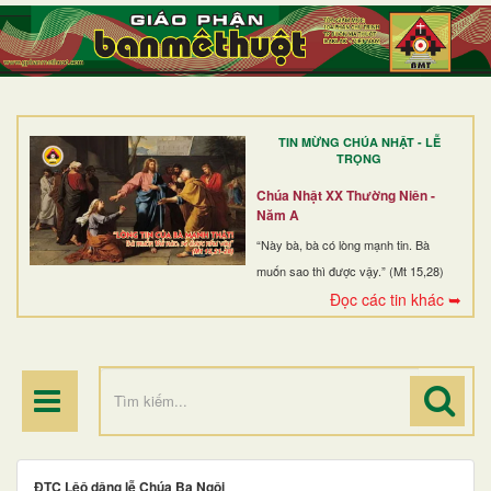
TRANG NHẤT
GIỚI THIỆU
GIÁO XỨ
TIN MỪNG CHÚA NHẬT - LỄ
DÒNG TU
TRỌNG
BAN MỤC VỤ
Chúa Nhật XX Thường Niên -
Năm A
ĐOÀN THỂ CG
“Này bà, bà có lòng mạnh tin. Bà
muốn sao thì được vậy.” (Mt 15,28)
LINH MỤC
Đọc các tin khác ➥
ĐIỂM HÀNH HƯƠNG
ĐTC Lêô dâng lễ Chúa Ba Ngôi