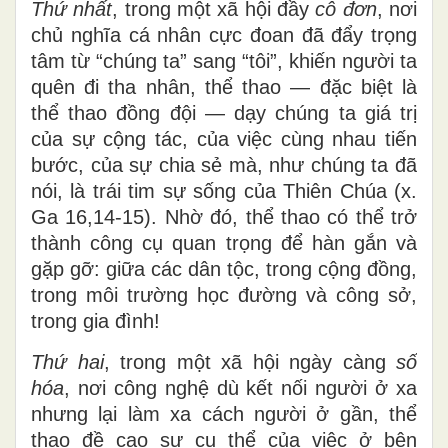
Thứ nhất
, trong một xã hội đầy
cô đơn
, nơi
chủ nghĩa cá nhân cực đoan đã đẩy trọng
tâm từ “chúng ta” sang “tôi”, khiến người ta
quên đi tha nhân, thể thao — đặc biệt là
thể thao đồng đội — dạy chúng ta giá trị
của sự cộng tác, của việc cùng nhau tiến
bước, của sự chia sẻ mà, như chúng ta đã
nói, là trái tim sự sống của Thiên Chúa (x.
Ga 16,14-15). Nhờ đó, thể thao có thể trở
thành công cụ quan trọng để hàn gắn và
gặp gỡ: giữa các dân tộc, trong cộng đồng,
trong môi trường học đường và công sở,
trong gia đình!
Thứ hai
, trong một xã hội ngày càng
số
hóa
, nơi công nghệ dù kết nối người ở xa
nhưng lại làm xa cách người ở gần, thể
thao đề cao sự cụ thể của việc ở bên