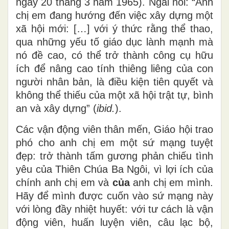
ngày 20 tháng 3 năm 1965). Ngài nói: “Anh
chị em đang hướng đến việc xây dựng một
xã hội mới: […] với ý thức rằng thể thao,
qua những yếu tố giáo dục lành mạnh mà
nó đề cao, có thể trở thành công cụ hữu
ích để nâng cao tính thiêng liêng của con
người nhân bản, là điều kiện tiên quyết và
không thể thiếu của một xã hội trật tự, bình
an và xây dựng” (
ibid.
).
Các vận động viên thân mến, Giáo hội trao
phó cho anh chị em một sứ mạng tuyệt
đẹp: trở thành tấm gương phản chiếu tình
yêu của Thiên Chúa Ba Ngôi, vì lợi ích của
chính anh chị em và
của
anh chị em mình.
Hãy để mình được cuốn vào sứ mạng này
với lòng đầy nhiệt huyết: với tư cách là vận
động viên, huấn luyện viên, câu lạc bộ,