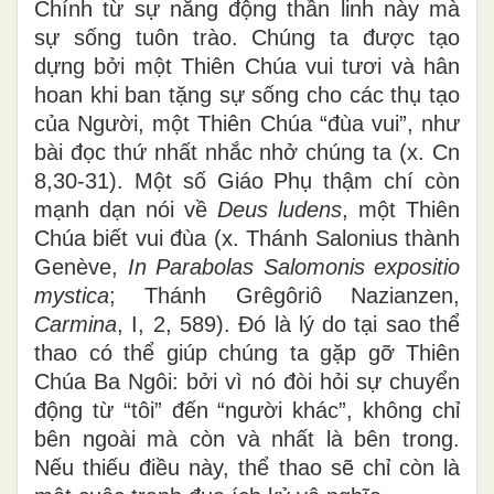
Chính từ sự năng động thần linh này mà
sự sống tuôn trào. Chúng ta được tạo
dựng bởi một Thiên Chúa vui tươi và hân
hoan khi ban tặng sự sống cho các thụ tạo
của Người, một Thiên Chúa “đùa vui”, như
bài đọc thứ nhất nhắc nhở chúng ta (x. Cn
8,30-31). Một số Giáo Phụ thậm chí còn
mạnh dạn nói về
Deus ludens
, một Thiên
Chúa biết vui đùa (x. Thánh Salonius thành
Genève,
In Parabolas Salomonis expositio
mystica
; Thánh Grêgôriô Nazianzen,
Carmina
, I, 2, 589). Đó là lý do tại sao thể
thao có thể giúp chúng ta gặp gỡ Thiên
Chúa Ba Ngôi: bởi vì nó đòi hỏi sự chuyển
động từ “tôi” đến “người khác”, không chỉ
bên ngoài mà còn và nhất là bên trong.
Nếu thiếu điều này, thể thao sẽ chỉ còn là