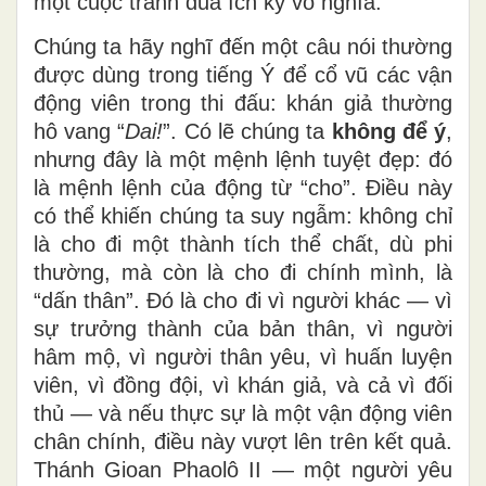
một cuộc tranh đua ích kỷ vô nghĩa.
Chúng ta hãy nghĩ đến một câu nói thường
được dùng trong tiếng Ý để cổ vũ các vận
động viên trong thi đấu: khán giả thường
hô vang “
Dai!
”. Có lẽ chúng ta
không để ý
,
nhưng đây là một mệnh lệnh tuyệt đẹp: đó
là mệnh lệnh của động từ “cho”. Điều này
có thể khiến chúng ta suy ngẫm: không chỉ
là cho đi một thành tích thể chất, dù phi
thường, mà còn là cho đi chính mình, là
“dấn thân”. Đó là cho đi vì người khác — vì
sự trưởng thành của bản thân, vì người
hâm mộ, vì người thân yêu, vì huấn luyện
viên, vì đồng đội, vì khán giả, và cả vì đối
thủ — và nếu thực sự là một vận động viên
chân chính, điều này vượt lên trên kết quả.
Thánh Gioan Phaolô II — một người yêu