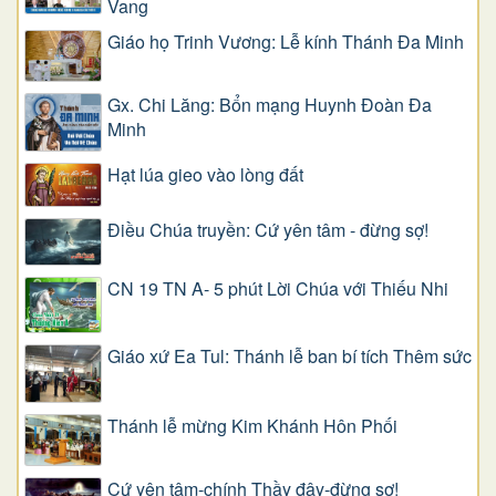
Vang
Giáo họ Trinh Vương: Lễ kính Thánh Đa Minh
Gx. Chi Lăng: Bổn mạng Huynh Đoàn Đa
Minh
Hạt lúa gieo vào lòng đất
Điều Chúa truyền: Cứ yên tâm - đừng sợ!
CN 19 TN A- 5 phút Lời Chúa với Thiếu Nhi
Giáo xứ Ea Tul: Thánh lễ ban bí tích Thêm sức
Thánh lễ mừng Kim Khánh Hôn Phối
Cứ yên tâm-chính Thầy đây-đừng sợ!