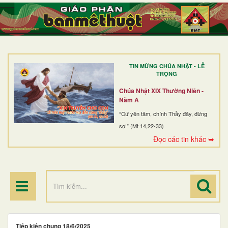
TRANG NHẤT
GIỚI THIỆU
GIÁO XỨ
TIN MỪNG CHÚA NHẬT - LỄ
DÒNG TU
TRỌNG
BAN MỤC VỤ
Chúa Nhật XIX Thường Niên -
Năm A
ĐOÀN THỂ CG
“Cứ yên tâm, chính Thầy đây, đừng
sợ!” (Mt 14,22-33)
LINH MỤC
Đọc các tin khác ➥
ĐIỂM HÀNH HƯƠNG
Tiếp kiến chung 18/6/2025