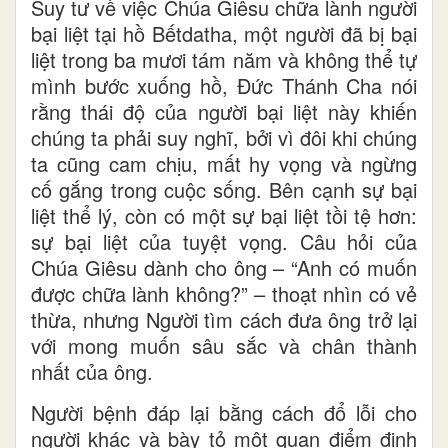
Suy tư về việc Chúa Giêsu chữa lành người
bại liệt tại hồ Bếtdatha, một người đã bị bại
liệt trong ba mươi tám năm và không thể tự
mình bước xuống hồ, Đức Thánh Cha nói
rằng thái độ của người bại liệt này khiến
chúng ta phải suy nghĩ, bởi vì đôi khi chúng
ta cũng cam chịu, mất hy vọng và ngừng
cố gắng trong cuộc sống. Bên cạnh sự bại
liệt thể lý, còn có một sự bại liệt tồi tệ hơn:
sự bại liệt của tuyệt vọng. Câu hỏi của
Chúa Giêsu dành cho ông – “Anh có muốn
được chữa lành không?” – thoạt nhìn có vẻ
thừa, nhưng Người tìm cách đưa ông trở lại
với mong muốn sâu sắc và chân thành
nhất của ông.
Người bệnh đáp lại bằng cách đổ lỗi cho
người khác và bày tỏ một quan điểm định