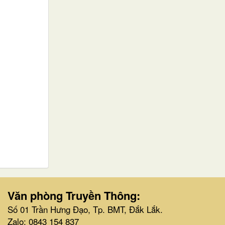
Văn phòng Truyền Thông:
Số 01 Trần Hưng Đạo, Tp. BMT, Đắk Lắk.
Zalo: 0843 154 837