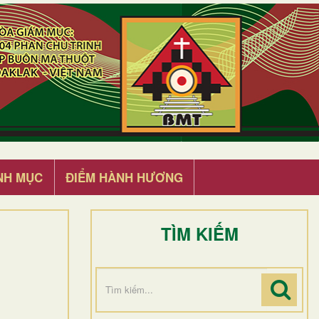
NH MỤC
ĐIỂM HÀNH HƯƠNG
TÌM KIẾM