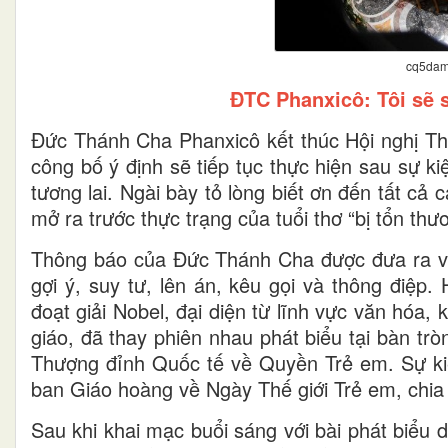
cq5dam
ĐTC Phanxicô: Tôi sẽ 
Đức Thánh Cha Phanxicô kết thúc Hội nghị Th
công bố ý định sẽ tiếp tục thực hiện sau sự 
tương lai. Ngài bày tỏ lòng biết ơn đến tất cả
mở ra trước thực trạng của tuổi thơ “bị tổn thươ
Thông báo của Đức Thánh Cha được đưa ra và
gợi ý, suy tư, lên án, kêu gọi và thông điệp.
đoạt giải Nobel, đại diện từ lĩnh vực văn hóa, 
giáo, đã thay phiên nhau phát biểu tại bàn tr
Thượng đỉnh Quốc tế về Quyền Trẻ em. Sự k
ban Giáo hoàng về Ngày Thế giới Trẻ em, chia 
Sau khi khai mạc buổi sáng với bài phát biểu