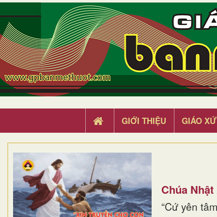
GIỚI THIỆU
GIÁO XỨ
Chúa Nhật
“Cứ yên tâm