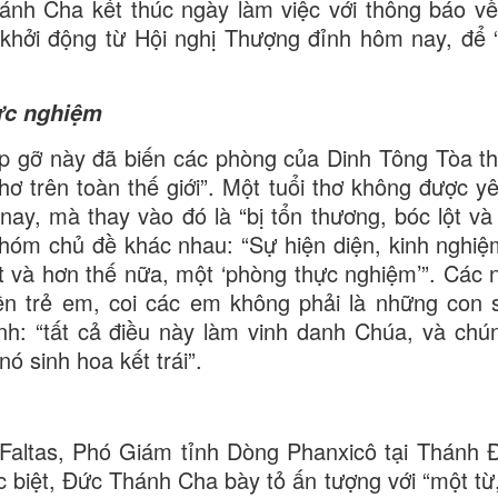
ánh Cha kết thúc ngày làm việc với thông báo v
 khởi động từ Hội nghị Thượng đỉnh hôm nay, để 
hực nghiệm
ặp gỡ này đã biến các phòng của Dinh Tông Tòa t
thơ trên toàn thế giới”. Một tuổi thơ không được y
nay, mà thay vào đó là “bị tổn thương, bóc lột và 
hóm chủ đề khác nhau: “Sự hiện diện, kinh nghiệ
át và hơn thế nữa, một ‘phòng thực nghiệm’”. Các
n trẻ em, coi các em không phải là những con 
: “tất cả điều này làm vinh danh Chúa, và chú
 sinh hoa kết trái”.
Faltas, Phó Giám tỉnh Dòng Phanxicô tại Thánh Đ
c biệt, Đức Thánh Cha bày tỏ ấn tượng với “một từ