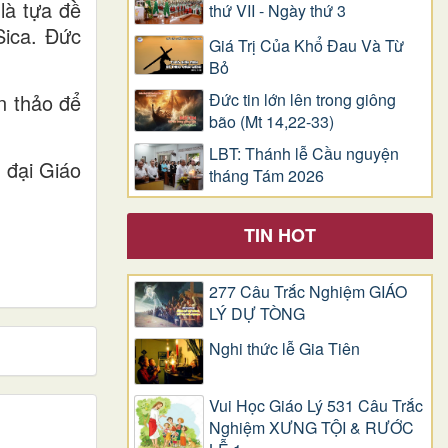
là tựa đề
thứ VII - Ngày thứ 3
Sica. Đức
Giá Trị Của Khổ Ðau Và Từ
Bỏ
Đức tin lớn lên trong giông
n thảo để
bão (Mt 14,22-33)
LBT: Thánh lễ Cầu nguyện
 đại Giáo
tháng Tám 2026
TIN HOT
277 Câu Trắc Nghiệm GIÁO
LÝ DỰ TÒNG
Nghi thức lễ Gia Tiên
Vui Học Giáo Lý 531 Câu Trắc
Nghiệm XƯNG TỘI & RƯỚC