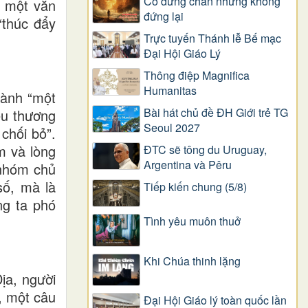
Có dừng chân nhưng không
ề một văn
đứng lại
“thúc đẩy
Trực tuyến Thánh lễ Bế mạc
Đại Hội Giáo Lý
Thông điệp Magnifica
Humanitas
hành “một
Bài hát chủ đề ĐH Giới trẻ TG
êu thương
Seoul 2027
chối bỏ”.
m và lòng
ĐTC sẽ tông du Uruguay,
Argentina và Pêru
 nhóm chủ
số, mà là
Tiếp kiến chung (5/8)
ng ta phó
Tình yêu muôn thuở
Khi Chúa thinh lặng
ịa, người
, một câu
Đại Hội Giáo lý toàn quốc lần