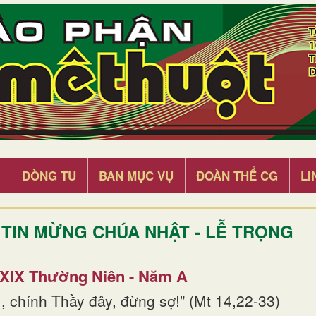
DÒNG TU
BAN MỤC VỤ
ĐOÀN THỂ CG
LI
TIN MỪNG CHÚA NHẬT - LỄ TRỌNG
 XIX Thường Niên - Năm A
, chính Thầy đây, đừng sợ!” (Mt 14,22-33)