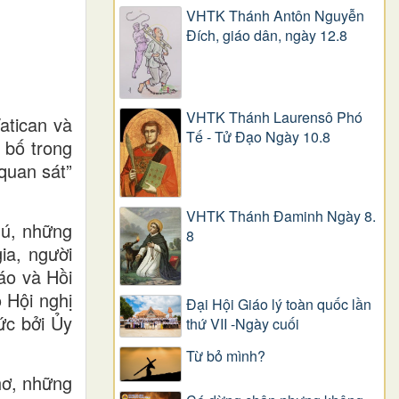
VHTK Thánh Antôn Nguyễn
Ðích, giáo dân, ngày 12.8
VHTK Thánh Laurensô Phó
atican và
Tế - Tử Đạo Ngày 10.8
 bố trong
 quan sát”
VHTK Thánh Đaminh Ngày 8.
hú, những
8
ia, người
iáo và Hồi
 Hội nghị
Đại Hội Giáo lý toàn quốc lần
ức bởi Ủy
thứ VII -Ngày cuối
Từ bỏ mình?
hơ, những