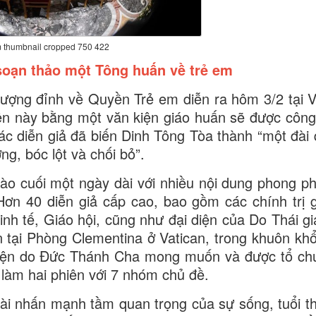
 thumbnail cropped 750 422
soạn thảo một Tông huấn về trẻ em
ượng đỉnh về Quyền Trẻ em diễn ra hôm 3/2 tại V
kiện này bằng một văn kiện giáo huấn sẽ được công
 các diễn giả đã biến Dinh Tông Tòa thành “một đài
ng, bóc lột và chối bỏ”.
o cuối một ngày dài với nhiều nội dung phong p
 Hơn 40 diễn giả cấp cao, bao gồm các chính trị g
kinh tế, Giáo hội, cũng như đại diện của Do Thái g
òn tại Phòng Clementina ở Vatican, trong khuôn khổ
iện do Đức Thánh Cha mong muốn và được tổ ch
làm hai phiên với 7 nhóm chủ đề.
 dài nhấn mạnh tầm quan trọng của sự sống, tuổi t