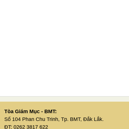
Tòa Giám Mục - BMT:
Số 104 Phan Chu Trinh, Tp. BMT, Đắk Lắk.
ĐT: 0262 3817 622