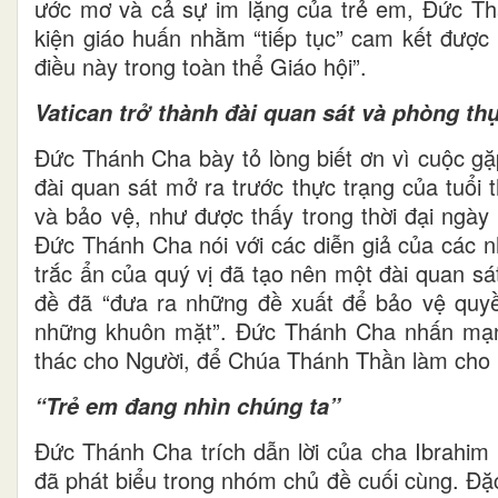
ước mơ và cả sự im lặng của trẻ em, Đức Th
kiện giáo huấn nhằm “tiếp tục” cam kết được
điều này trong toàn thể Giáo hội”.
Vatican trở thành đài quan sát và phòng t
Đức Thánh Cha bày tỏ lòng biết ơn vì cuộc g
đài quan sát mở ra trước thực trạng của tuổi 
và bảo vệ, như được thấy trong thời đại ngày 
Đức Thánh Cha nói với các diễn giả của các n
trắc ẩn của quý vị đã tạo nên một đài quan s
đề đã “đưa ra những đề xuất để bảo vệ quyề
những khuôn mặt”. Đức Thánh Cha nhấn mạnh
thác cho Người, để Chúa Thánh Thần làm cho nó
“Trẻ em đang nhìn chúng ta”
Đức Thánh Cha trích dẫn lời của cha Ibrahim 
đã phát biểu trong nhóm chủ đề cuối cùng. Đặ